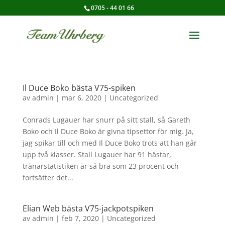
0705 - 44 01 66
Il Duce Boko bästa V75-spiken
av
admin
|
mar 6, 2020
|
Uncategorized
Conrads Lugauer har snurr på sitt stall, så Gareth
Boko och Il Duce Boko är givna tipsettor för mig. Ja,
jag spikar till och med Il Duce Boko trots att han går
upp två klasser. Stall Lugauer har 91 hästar,
tränarstatistiken är så bra som 23 procent och
fortsätter det...
Elian Web bästa V75-jackpotspiken
av
admin
|
feb 7, 2020
|
Uncategorized