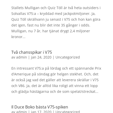
Stallets Mulligan och Quiz Töll är två heta outsiders i
Solvallas V75:a – kryddad med jackpotmiljoner. Ja,
Quiz Töll skrällvann ju senast i V75 och hon kan göra
det igen, fast nu blir det inte 35 gånger i odds.
Mulligan, nu 7 år, har tjänat drygt 2,4 miljoner
kronor...
Två chansspikar i V75
av
admin
|
jan 24, 2020
|
Uncategorized
En intressant V75:a på lördag och ett spännande Prix
d’Amerique på söndag gör helgen stekhet. Och, det
är också jag vad det gäller att leverera skrällar i V75
och V86. Ja, det är alltid lika roligt att vinna ett lopp
och glädja hästägarna och de som spelat/streckat...
Il Duce Boko bästa V75-spiken
av
admin
|
jan 17, 2020
|
Uncategorized