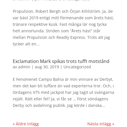
Propulsion, Robert Bergh och Örjan Kihlström. Ja, de
var bäst 2019 enligt mitt förmenande som årets häst,
tränare respektive kusk. Fast många lär nog tycka
helt annorlunda. Striden som ”Årets häst” står
mellan Propulsion och Readly Express. Trots att jag
tycker att en...
Exclamation Mark spikas trots tufft motstånd
av
admin
|
aug 30, 2019
|
Uncategorized
E Fenomenet Campo Bahia är min vinnare av Derbyt,
men det kan bli tuffare än vad experterna tror. Och, i
lördagens V75 med jackpot har jag tagit ut svängarna
rejält. Rätt eller fel? Ja, vi får se … Först söndagens
Derby och avdelning publik. Jag körde i danska...
« Äldre inlägg
Nästa Inlägg »