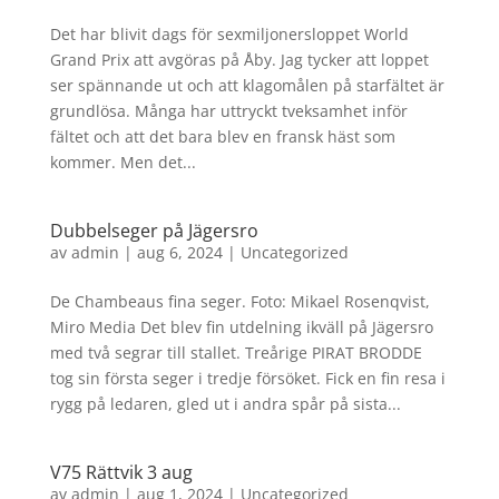
Det har blivit dags för sexmiljonersloppet World
Grand Prix att avgöras på Åby. Jag tycker att loppet
ser spännande ut och att klagomålen på starfältet är
grundlösa. Många har uttryckt tveksamhet inför
fältet och att det bara blev en fransk häst som
kommer. Men det...
Dubbelseger på Jägersro
av
admin
|
aug 6, 2024
|
Uncategorized
De Chambeaus fina seger. Foto: Mikael Rosenqvist,
Miro Media Det blev fin utdelning ikväll på Jägersro
med två segrar till stallet. Treårige PIRAT BRODDE
tog sin första seger i tredje försöket. Fick en fin resa i
rygg på ledaren, gled ut i andra spår på sista...
V75 Rättvik 3 aug
av
admin
|
aug 1, 2024
|
Uncategorized