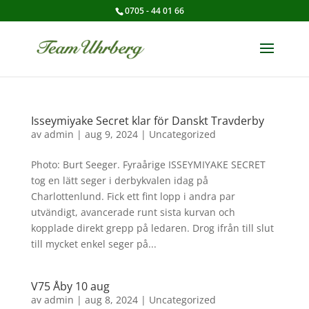
0705 - 44 01 66
Isseymiyake Secret klar för Danskt Travderby
av
admin
|
aug 9, 2024
|
Uncategorized
Photo: Burt Seeger. Fyraårige ISSEYMIYAKE SECRET
tog en lätt seger i derbykvalen idag på
Charlottenlund. Fick ett fint lopp i andra par
utvändigt, avancerade runt sista kurvan och
kopplade direkt grepp på ledaren. Drog ifrån till slut
till mycket enkel seger på...
V75 Åby 10 aug
av
admin
|
aug 8, 2024
|
Uncategorized