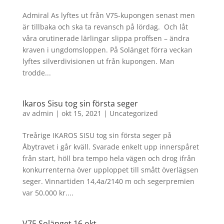
Admiral As lyftes ut från V75-kupongen senast men
är tillbaka och ska ta revansch på lördag. Och låt
våra orutinerade lärlingar slippa proffsen – ändra
kraven i ungdomsloppen. På Solänget förra veckan
lyftes silverdivisionen ut från kupongen. Man
trodde...
Ikaros Sisu tog sin första seger
av
admin
|
okt 15, 2021
|
Uncategorized
Treårige IKAROS SISU tog sin första seger på
Åbytravet i går kväll. Svarade enkelt upp innerspåret
från start, höll bra tempo hela vägen och drog ifrån
konkurrenterna över upploppet till smått överlägsen
seger. Vinnartiden 14,4a/2140 m och segerpremien
var 50.000 kr....
V75 Solänget 16 okt