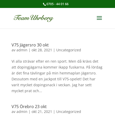
0705 - 44 01 66
V75 Jägersro 30 okt
av
admin
|
okt 28, 2021
|
Uncategorized
Vi alla strävar efter en ren sport. Men då krävs det
att dopingjägarna kommer ikapp fuskarna. På lördag
är det fina tävlingar på min hemmaplan Jägersro.
Dessutom med en jackpot till V75-spelet! Det har
varit mycket dopingsnack i veckan. Jag har sett
mycket prat och...
V75 Örebro 23 okt
av
admin
|
okt 21, 2021
|
Uncategorized