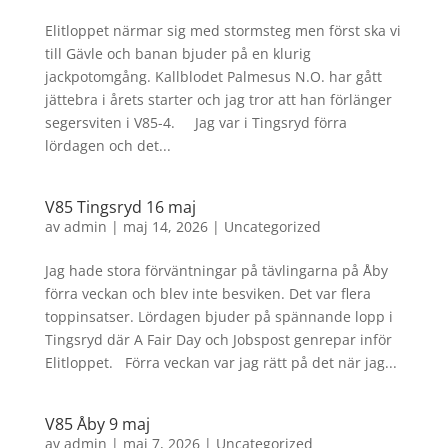
Elitloppet närmar sig med stormsteg men först ska vi
till Gävle och banan bjuder på en klurig
jackpotomgång. Kallblodet Palmesus N.O. har gått
jättebra i årets starter och jag tror att han förlänger
segersviten i V85-4. Jag var i Tingsryd förra
lördagen och det...
V85 Tingsryd 16 maj
av
admin
|
maj 14, 2026
|
Uncategorized
Jag hade stora förväntningar på tävlingarna på Åby
förra veckan och blev inte besviken. Det var flera
toppinsatser. Lördagen bjuder på spännande lopp i
Tingsryd där A Fair Day och Jobspost genrepar inför
Elitloppet. Förra veckan var jag rätt på det när jag...
V85 Åby 9 maj
av
admin
|
maj 7, 2026
|
Uncategorized