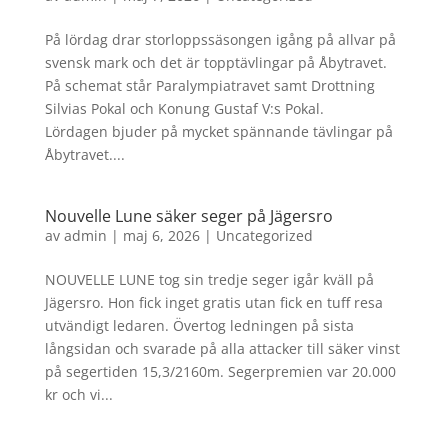
På lördag drar storloppssäsongen igång på allvar på
svensk mark och det är topptävlingar på Åbytravet.
På schemat står Paralympiatravet samt Drottning
Silvias Pokal och Konung Gustaf V:s Pokal.
Lördagen bjuder på mycket spännande tävlingar på
Åbytravet....
Nouvelle Lune säker seger på Jägersro
av
admin
|
maj 6, 2026
|
Uncategorized
NOUVELLE LUNE tog sin tredje seger igår kväll på
Jägersro. Hon fick inget gratis utan fick en tuff resa
utvändigt ledaren. Övertog ledningen på sista
långsidan och svarade på alla attacker till säker vinst
på segertiden 15,3/2160m. Segerpremien var 20.000
kr och vi...