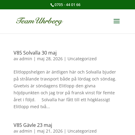
0705 - 44 01 66
V85 Solvalla 30 maj
av
admin
|
maj 28, 2026
|
Uncategorized
Elitloppshelgen är äntligen här och Solvalla bjuder
på strålande travsport både på lördag och söndag.
Givetvis är söndagens Elitlopp den givna
höjdpunkten och jag tror på fransk vinst för femte
året i följd. Solvalla har fått till ett högklassigt
Elitlopp med två...
V85 Gävle 23 maj
av
admin
|
maj 21, 2026
|
Uncategorized