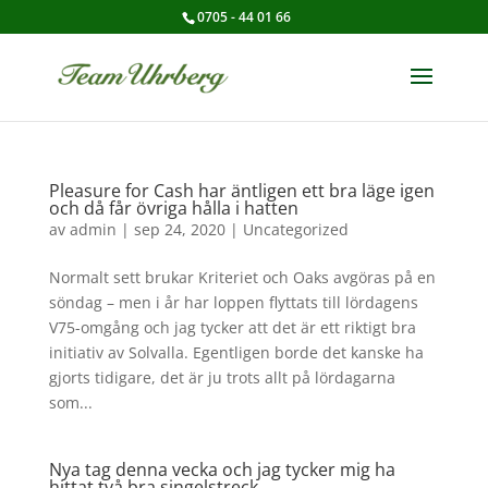
0705 - 44 01 66
Pleasure for Cash har äntligen ett bra läge igen
och då får övriga hålla i hatten
av
admin
|
sep 24, 2020
|
Uncategorized
Normalt sett brukar Kriteriet och Oaks avgöras på en
söndag – men i år har loppen flyttats till lördagens
V75-omgång och jag tycker att det är ett riktigt bra
initiativ av Solvalla. Egentligen borde det kanske ha
gjorts tidigare, det är ju trots allt på lördagarna
som...
Nya tag denna vecka och jag tycker mig ha
hittat två bra singelstreck