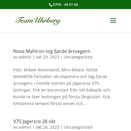
0705 - 44 01 66
Nova Mahiron tog fjärde årssegern
av
admin
|
okt 29, 2023
|
Uncategorized
Foto: Mikael Rosenqvist, Miro Media. NOVA
MAHIRON fortsätter att imponera och tog fjärde
årssegern i nionde starten på Jägersros V75-
tävlingar. Fick en kanonstart från sitt bakspår och
kunde ta över ledningen på första långsidan. Fick
bestämma tempot första varvet och...
V75 Jägersro 28 okt
av
admin
|
okt 26, 2023
|
Uncategorized