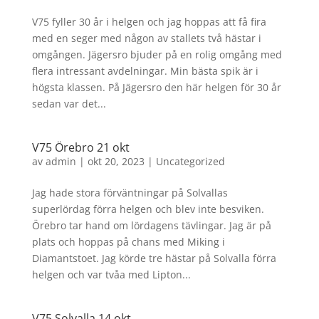
V75 fyller 30 år i helgen och jag hoppas att få fira
med en seger med någon av stallets två hästar i
omgången. Jägersro bjuder på en rolig omgång med
flera intressant avdelningar. Min bästa spik är i
högsta klassen. På Jägersro den här helgen för 30 år
sedan var det...
V75 Örebro 21 okt
av
admin
|
okt 20, 2023
|
Uncategorized
Jag hade stora förväntningar på Solvallas
superlördag förra helgen och blev inte besviken.
Örebro tar hand om lördagens tävlingar. Jag är på
plats och hoppas på chans med Miking i
Diamantstoet. Jag körde tre hästar på Solvalla förra
helgen och var tvåa med Lipton...
V75 Solvalla 14 okt