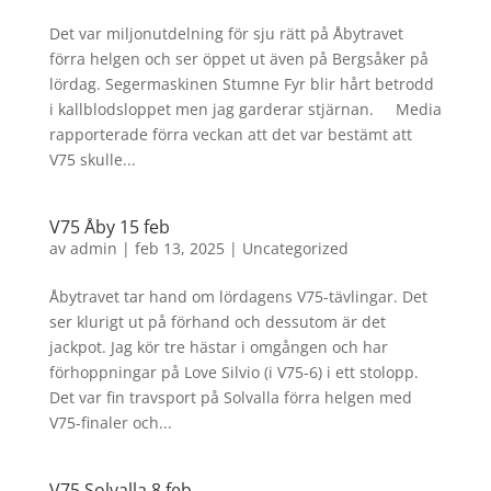
Det var miljonutdelning för sju rätt på Åbytravet
förra helgen och ser öppet ut även på Bergsåker på
lördag. Segermaskinen Stumne Fyr blir hårt betrodd
i kallblodsloppet men jag garderar stjärnan. Media
rapporterade förra veckan att det var bestämt att
V75 skulle...
V75 Åby 15 feb
av
admin
|
feb 13, 2025
|
Uncategorized
Åbytravet tar hand om lördagens V75-tävlingar. Det
ser klurigt ut på förhand och dessutom är det
jackpot. Jag kör tre hästar i omgången och har
förhoppningar på Love Silvio (i V75-6) i ett stolopp.
Det var fin travsport på Solvalla förra helgen med
V75-finaler och...
V75 Solvalla 8 feb