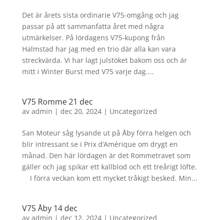
Det är årets sista ordinarie V75-omgång och jag
passar på att sammanfatta året med några
utmärkelser. På lördagens V75-kupong från
Halmstad har jag med en trio där alla kan vara
streckvärda. Vi har lagt julstöket bakom oss och är
mitt i Winter Burst med V75 varje dag....
V75 Romme 21 dec
av
admin
|
dec 20, 2024
|
Uncategorized
San Moteur såg lysande ut på Åby förra helgen och
blir intressant se i Prix d’Amérique om drygt en
månad. Den här lördagen är det Rommetravet som
gäller och jag spikar ett kallblod och ett treårigt löfte.
I förra veckan kom ett mycket tråkigt besked. Min...
V75 Åby 14 dec
av
admin
|
dec 12, 2024
|
Uncategorized