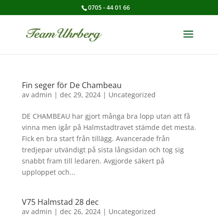
0705 - 44 01 66
Fin seger för De Chambeau
av
admin
|
dec 29, 2024
|
Uncategorized
DE CHAMBEAU har gjort många bra lopp utan att få
vinna men igår på Halmstadtravet stämde det mesta.
Fick en bra start från tillägg. Avancerade från
tredjepar utvändigt på sista långsidan och tog sig
snabbt fram till ledaren. Avgjorde säkert på
upploppet och...
V75 Halmstad 28 dec
av
admin
|
dec 26, 2024
|
Uncategorized