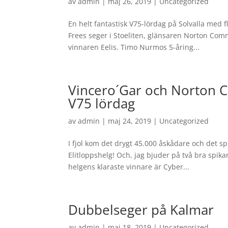
av
admin
|
maj 26, 2019
|
Uncategorized
En helt fantastisk V75-lördag på Solvalla med fl
Frees seger i Stoeliten, glänsaren Norton Co
vinnaren Eelis. Timo Nurmos 5-åring...
Vincero´Gar och Norton 
V75 lördag
av
admin
|
maj 24, 2019
|
Uncategorized
I fjol kom det drygt 45.000 åskådare och det s
Elitloppshelg! Och, jag bjuder på två bra spi
helgens klaraste vinnare är Cyber...
Dubbelseger på Kalmar
av
admin
|
maj 18, 2019
|
Uncategorized