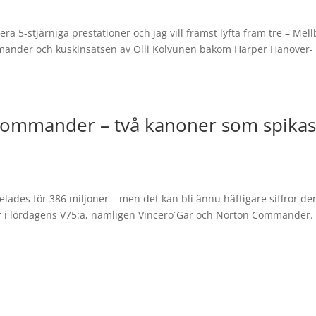
era 5-stjärniga prestationer och jag vill främst lyfta fram tre – Mell
mmander och kuskinsatsen av Olli Kolvunen bakom Harper Hanover-
Commander – två kanoner som spikas
pelades för 386 miljoner – men det kan bli ännu häftigare siffror d
kar i lördagens V75:a, nämligen Vincero´Gar och Norton Commander. 