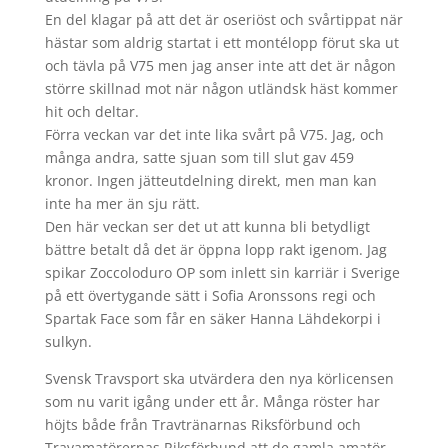
En del klagar på att det är oseriöst och svårtippat när
hästar som aldrig startat i ett montélopp förut ska ut
och tävla på V75 men jag anser inte att det är någon
större skillnad mot när någon utländsk häst kommer
hit och deltar.
Förra veckan var det inte lika svårt på V75. Jag, och
många andra, satte sjuan som till slut gav 459
kronor. Ingen jätteutdelning direkt, men man kan
inte ha mer än sju rätt.
Den här veckan ser det ut att kunna bli betydligt
bättre betalt då det är öppna lopp rakt igenom. Jag
spikar Zoccoloduro OP som inlett sin karriär i Sverige
på ett övertygande sätt i Sofia Aronssons regi och
Spartak Face som får en säker Hanna Lähdekorpi i
sulkyn.
Svensk Travsport ska utvärdera den nya körlicensen
som nu varit igång under ett år. Många röster har
höjts både från Travtränarnas Riksförbund och
Travamatörernas Riksförbund att de gamla amatör-