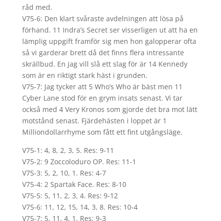
råd med.
V75-6: Den klart svåraste avdelningen att lösa på
förhand. 11 Indra’s Secret ser visserligen ut att ha en
lämplig uppgift framför sig men hon galopperar ofta
så vi garderar brett då det finns flera intressante
skrällbud. En jag vill slå ett slag för är 14 Kennedy
som är en riktigt stark häst i grunden.
V75-7: Jag tycker att 5 Who’s Who är bäst men 11
Cyber Lane stod för en grym insats senast. Vi tar
också med 4 Very Kronos som gjorde det bra mot lätt
motstånd senast. Fjärdehästen i loppet är 1
Milliondollarrhyme som fått ett fint utgångsläge.
V75-1: 4, 8, 2, 3, 5. Res: 9-11
V75-2: 9 Zoccoloduro OP. Res: 11-1
V75-3: 5, 2, 10, 1. Res: 4-7
V75-4: 2 Spartak Face. Res: 8-10
V75-5: 5, 11, 2, 3, 4. Res: 9-12
V75-6: 11, 12, 15, 14, 3, 8. Res: 10-4
V75-7: 5, 11, 4, 1. Res: 9-3