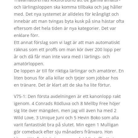
och lärlingsloppen ska komma tillbaka och jag håller
med. Det nya systemet är alldeles för krångligt och
innebär att man tvingas byta kusk på sina hästar ofta
eftersom det hela tiden är nya kategorier. Det var
enklare förr.
Ett annat förslag som vi lagt är att man automatiskt
räknas som ett proffs om man kör över 200 lopp per
år och då får man inte vara med i lärlings- och
amatörloppen.
De loppen är till för riktiga lärlingar och amatörer. En
liten bonus för alla killar och tjejer som jobbar hos
en tränare. Det är klart att de ska ha lite förtur.
V75-1: Den första avdelningen är ett kanonlopp rakt
igenom. 4 Conrads Rödluva och 8 Mellby Free höjer
sig lite över mängden, men jag vill även ha med 2
Wild Love, 3 Unique Juni och 5 Hevin Boko som alla
varit fantastiskt bra på slutet. Min egen 1 Mulligan
gör comeback efter sju månaders frånvaro. Hon