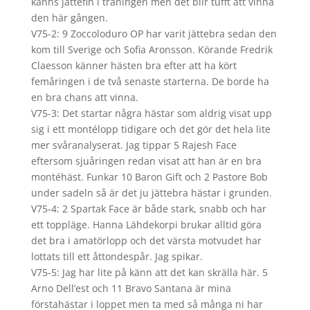
känns jättefin i träningen men det blir tufft att vinna
den här gången.
V75-2: 9 Zoccoloduro OP har varit jättebra sedan den
kom till Sverige och Sofia Aronsson. Körande Fredrik
Claesson känner hästen bra efter att ha kört
femåringen i de två senaste starterna. De borde ha
en bra chans att vinna.
V75-3: Det startar några hästar som aldrig visat upp
sig i ett montélopp tidigare och det gör det hela lite
mer svåranalyserat. Jag tippar 5 Rajesh Face
eftersom sjuåringen redan visat att han är en bra
montéhäst. Funkar 10 Baron Gift och 2 Pastore Bob
under sadeln så är det ju jättebra hästar i grunden.
V75-4: 2 Spartak Face är både stark, snabb och har
ett toppläge. Hanna Lähdekorpi brukar alltid göra
det bra i amatörlopp och det värsta motvudet har
lottats till ett åttondespår. Jag spikar.
V75-5: Jag har lite på känn att det kan skrälla här. 5
Arno Dell’est och 11 Bravo Santana är mina
förstahästar i loppet men ta med så många ni har