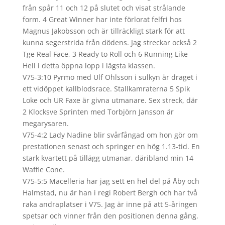
från spår 11 och 12 på slutet och visat strålande
form. 4 Great Winner har inte förlorat felfri hos
Magnus Jakobsson och är tillräckligt stark för att
kunna segerstrida från dödens. Jag streckar också 2
Tge Real Face, 3 Ready to Roll och 6 Running Like
Hell i detta öppna lopp i lägsta klassen.
V75-3:10 Pyrmo med Ulf Ohlsson i sulkyn är draget i
ett vidöppet kallblodsrace. Stallkamraterna 5 Spik
Loke och UR Faxe är givna utmanare. Sex streck, där
2 Klocksve Sprinten med Torbjörn Jansson är
megarysaren.
V75-4:2 Lady Nadine blir svårfångad om hon gör om
prestationen senast och springer en hög 1.13-tid. En
stark kvartett på tillägg utmanar, däribland min 14
Waffle Cone.
V75-5:5 Macelleria har jag sett en hel del på Åby och
Halmstad, nu är han i regi Robert Bergh och har två
raka andraplatser i V75. Jag är inne på att 5-åringen
spetsar och vinner från den positionen denna gång.