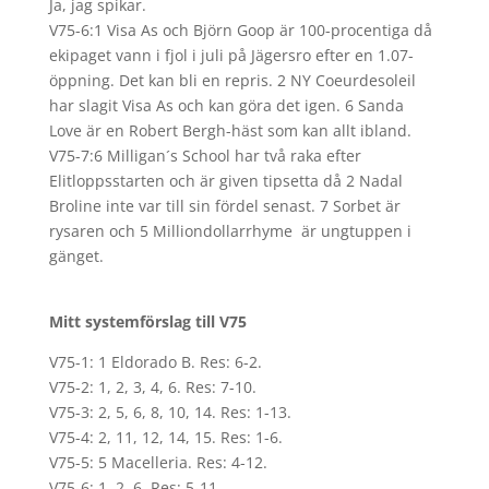
Ja, jag spikar.
V75-6:1 Visa As och Björn Goop är 100-procentiga då
ekipaget vann i fjol i juli på Jägersro efter en 1.07-
öppning. Det kan bli en repris. 2 NY Coeurdesoleil
har slagit Visa As och kan göra det igen. 6 Sanda
Love är en Robert Bergh-häst som kan allt ibland.
V75-7:6 Milligan´s School har två raka efter
Elitloppsstarten och är given tipsetta då 2 Nadal
Broline inte var till sin fördel senast. 7 Sorbet är
rysaren och 5 Milliondollarrhyme är ungtuppen i
gänget.
Mitt systemförslag till V75
V75-1: 1 Eldorado B. Res: 6-2.
V75-2: 1, 2, 3, 4, 6. Res: 7-10.
V75-3: 2, 5, 6, 8, 10, 14. Res: 1-13.
V75-4: 2, 11, 12, 14, 15. Res: 1-6.
V75-5: 5 Macelleria. Res: 4-12.
V75-6: 1, 2, 6. Res: 5-11.