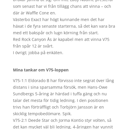
som senast har vi från tillägg chans att vinna – och
där är Waffle Cone en.
Västerbo Exact har högt kunnande men det har
häxat i de fyra senaste starterna, så det kan vara bra
med ett bakspår och lugn körning från start.
Red Rock Canyon Ås är kapabel men att vinna V75
från spår 12 är svårt.
I övrigt; jobba på enkäten.
Mina tankar om V75-loppen
V75-1:1 Eldorado B har förvisso inte segrat över lång
distans i sina sparsamma försök, men Hans-Owe
Sundbergs 5-åring är härdad i tuffa gäng och nu
talar det mesta för tidig ledning. I den positionen
trivs han förträffligt och Torbjörn Jansson är en
skicklig tempobedömare. Spik.
V75-2:1 Deede Star och Jorma Kontio styr volten, så
det kan mycket väl bli ledning. 4-åringen har vunnit