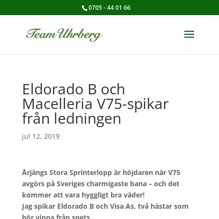
0705 - 44 01 66
Eldorado B och
Macelleria V75-spikar
från ledningen
jul 12, 2019
Årjängs Stora Sprinterlopp är höjdaren när V75
avgörs på Sveriges charmigaste bana – och det
kommer att vara hyggligt bra väder!
Jag spikar Eldorado B och Visa As, två hästar som
bör vinna från spets.