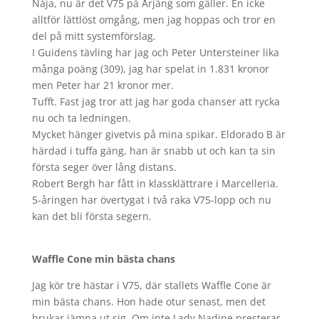
Nåja, nu är det V75 på Årjäng som gäller. En icke
alltför lättlöst omgång, men jag hoppas och tror en
del på mitt systemförslag.
I Guidens tävling har jag och Peter Untersteiner lika
många poäng (309), jag har spelat in 1.831 kronor
men Peter har 21 kronor mer.
Tufft. Fast jag tror att jag har goda chanser att rycka
nu och ta ledningen.
Mycket hänger givetvis på mina spikar. Eldorado B är
härdad i tuffa gäng, han är snabb ut och kan ta sin
första seger över lång distans.
Robert Bergh har fått in klassklättrare i Marcelleria.
5-åringen har övertygat i två raka V75-lopp och nu
kan det bli första segern.
Waffle Cone min bästa chans
Jag kör tre hästar i V75, där stallets Waffle Cone är
min bästa chans. Hon hade otur senast, men det
brukar jämna ut sig. Om inte Lady Nadine presterar