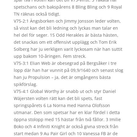
spetschans och bakspårens 8 Bling Bling och 9 Royal
TN räknas också tidigt.
V75-2:1 Ängsborken och Jimmy Jonsson leder volten,
så visst kan det bli ledning och lyckas man talar en
hel del för seger. 15 Odd Herakles är bästa hästen,
det snackas om ett offensivt upplägg och Tom Erik
Solberg har ju verkligen varit lyckosam när han suttit
upp bakom 10-åringen. Fem streck.
V75-3:1 Elian Web är obesegrad på Bergsåker i tre
lopp där han har vunnit på 09,9/1640 och senast slog
han ju Propulsion – ja, det är omgångens bästa
spikförslag.
V75-4:1 Global Worthy är snabb ut och styr Daniel
Wäjersten volten rätt kan det bli spets, fast
springspårets 6 La Norna med Hanna Olofsson
utmanar. Den som spetsar har en klar fördel i detta
öppna stolopp med 15 hästar från två fållor. 3 Imilie
Boko och 4 Infiniti Knight är också givna streck från
start medan 9 Au Pair Girl och 10 Vanessa FB är de