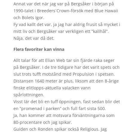
Annat var det när jag var på Bergsåker i början på
1990-talet i Breeders´Crown-försök med Blue Hawaii
och Bolets Igor.
Fy vad kallt det var, ja jag har aldrig frusit så mycket i
mitt liv och Bergsåker var verkligen ett ”kallhål”.
Nåja, det var då det.
Flera favoriter kan vinna
Allt talar för att Elian Web tar sin fjärde raka seger
på Bergsåker. I de tre tidigare har det varit spets och
slut trots tufft motstånd med Propulsion i spetsen.
Distansen 1640 meter är plus, liksom att den 8-årige
finske elitlopps-aktuella valacken vann
spårlottningen.
Visst lär det bli en tuff öppningen, fast sedan blir det
en ”promenad i parken” och full fart sista 500.
Ja, han kommer att motsvara förväntningarna som
80-procentare och jag spikar.
Guiden och Ronden spikar också Religious. Jag