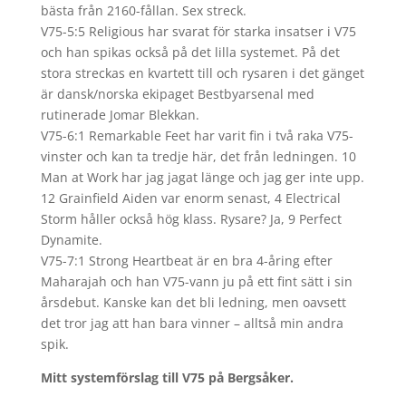
bästa från 2160-fållan. Sex streck.
V75-5:5 Religious har svarat för starka insatser i V75
och han spikas också på det lilla systemet. På det
stora streckas en kvartett till och rysaren i det gänget
är dansk/norska ekipaget Bestbyarsenal med
rutinerade Jomar Blekkan.
V75-6:1 Remarkable Feet har varit fin i två raka V75-
vinster och kan ta tredje här, det från ledningen. 10
Man at Work har jag jagat länge och jag ger inte upp.
12 Grainfield Aiden var enorm senast, 4 Electrical
Storm håller också hög klass. Rysare? Ja, 9 Perfect
Dynamite.
V75-7:1 Strong Heartbeat är en bra 4-åring efter
Maharajah och han V75-vann ju på ett fint sätt i sin
årsdebut. Kanske kan det bli ledning, men oavsett
det tror jag att han bara vinner – alltså min andra
spik.
Mitt systemförslag till V75 på Bergsåker.