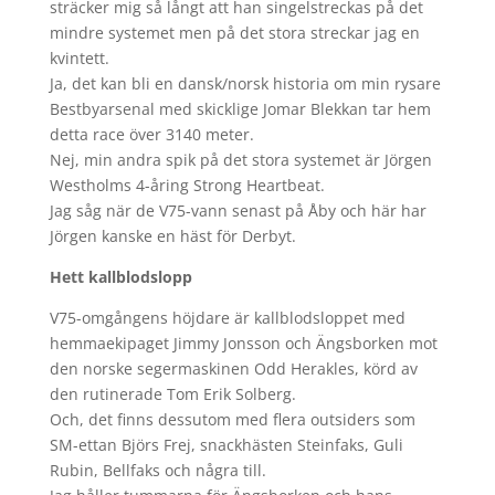
sträcker mig så långt att han singelstreckas på det
mindre systemet men på det stora streckar jag en
kvintett.
Ja, det kan bli en dansk/norsk historia om min rysare
Bestbyarsenal med skicklige Jomar Blekkan tar hem
detta race över 3140 meter.
Nej, min andra spik på det stora systemet är Jörgen
Westholms 4-åring Strong Heartbeat.
Jag såg när de V75-vann senast på Åby och här har
Jörgen kanske en häst för Derbyt.
Hett kallblodslopp
V75-omgångens höjdare är kallblodsloppet med
hemmaekipaget Jimmy Jonsson och Ängsborken mot
den norske segermaskinen Odd Herakles, körd av
den rutinerade Tom Erik Solberg.
Och, det finns dessutom med flera outsiders som
SM-ettan Björs Frej, snackhästen Steinfaks, Guli
Rubin, Bellfaks och några till.