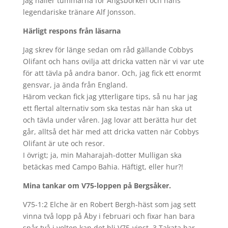
Jag håller tummarna för Ängsborken och hans
legendariske tränare Alf Jonsson.
Härligt respons från läsarna
Jag skrev för länge sedan om råd gällande Cobbys
Olifant och hans ovilja att dricka vatten när vi var ute
för att tävla på andra banor. Och, jag fick ett enormt
gensvar, ja ända från England.
Härom veckan fick jag ytterligare tips, så nu har jag
ett flertal alternativ som ska testas när han ska ut
och tävla under våren. Jag lovar att berätta hur det
går, alltså det här med att dricka vatten när Cobbys
Olifant är ute och resor.
I övrigt; ja, min Maharajah-dotter Mulligan ska
betäckas med Campo Bahia. Häftigt, eller hur?!
Mina tankar om V75-loppen på Bergsåker.
V75-1:2 Elche är en Robert Bergh-häst som jag sett
vinna två lopp på Åby i februari och fixar han bara
spår två i volten kan det bli V75-vinst. 3 Takata har