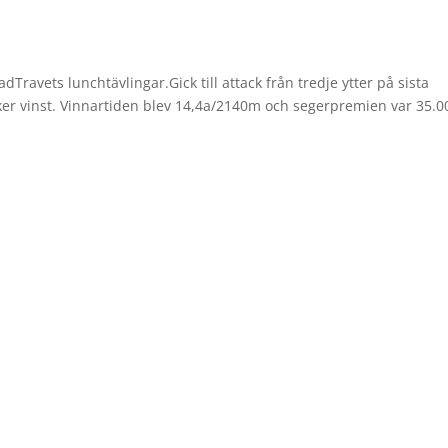
Travets lunchtävlingar.Gick till attack från tredje ytter på sista
äker vinst. Vinnartiden blev 14,4a/2140m och segerpremien var 35.0