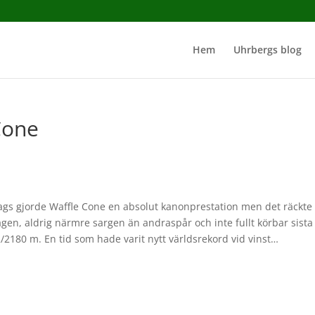
Hem
Uhrbergs blog
Cone
ördags gjorde Waffle Cone en absolut kanonprestation men det räckte
ägen, aldrig närmre sargen än andraspår och inte fullt körbar sista
2/2180 m. En tid som hade varit nytt världsrekord vid vinst…