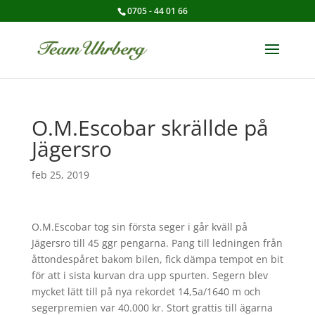
0705 - 44 01 66
O.M.Escobar skrällde på
Jägersro
feb 25, 2019
O.M.Escobar tog sin första seger i går kväll på
Jägersro till 45 ggr pengarna. Pang till ledningen från
åttondespåret bakom bilen, fick dämpa tempot en bit
för att i sista kurvan dra upp spurten. Segern blev
mycket lätt till på nya rekordet 14,5a/1640 m och
segerpremien var 40.000 kr. Stort grattis till ägarna