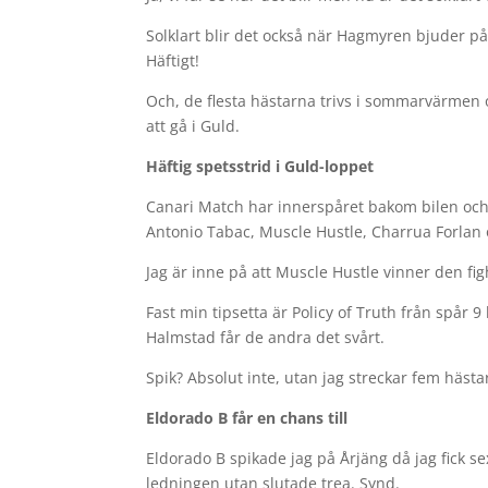
Solklart blir det också när Hagmyren bjuder p
Häftigt!
Och, de flesta hästarna trivs i sommarvärmen o
att gå i Guld.
Häftig spetsstrid i Guld-loppet
Canari Match har innerspåret bakom bilen och 
Antonio Tabac, Muscle Hustle, Charrua Forlan
Jag är inne på att Muscle Hustle vinner den fig
Fast min tipsetta är Policy of Truth från spå
Halmstad får de andra det svårt.
Spik? Absolut inte, utan jag streckar fem häs
Eldorado B får en chans till
Eldorado B spikade jag på Årjäng då jag fick s
ledningen utan slutade trea. Synd.