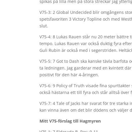
spikas på lilla men på stora streckar jag ytter
V75-3: 2 Global Undecided blir omgångens sto
spetsfavoriten 3 Victory Topline och med Westh
slut.
V75-4: 8 Lukas Rauen står nu 20 meter bättre t
tempo. Lukas Rauen var också duktig fyra efter
Guli Rubin är också med i segerstriden. Heltäc
V75-5: 7 Got to Dash ska kanske tävla barfota o
ta ledningen. Jag garderar med en kvintett d
positivt för den här 4-åringen.
V75-6: 9 Policy of Truth visade fina spurttakt
också hästarna ett till fyra och står alltså öve
V75-7: 4 Tale of Jacks har svarat för tre starka
kan vinna även om det blir dödens och väljer d
Mitt V75-förslag till Hagmyren
V75-1: 7 Eldorado B. Res: 9-11.