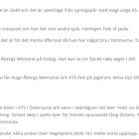
e än 2640 och det är spetsläge från springspår med evigt unge 65-
k travsport och han kör min andra spik, nämligen Tale of Jacks.
n det är för det mesta offensivt då han har något bra i tömmarna. T
 Åbergs Memoral på tisdag. Han kan ta sin fjärde raka seger i det
 vi får Hugo Åbergs Memorial och V75-fest på Jägersro. Mina tips til
 bilen i V75 i Östersund och vann i överlägsen stil över 1640, nu å
edning. Senast okey i spets över för honom opassande lång distans.
elstrecka.
 kanske hålla undan över Hagmyrens blott 161 meter korta upplopp