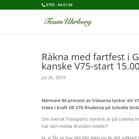
0705 - 44 01 66
Räkna med fartfest i 
kanske V75-start 15.
jul 26, 2019
Närmare 80 procent av tränarna tycker att V75
träda i kraft till V75-finalerna på Solvalla l
Om Svensk Travsports styrelse är på samma linje
när den mörka årstiden inleds?!
Ja, vi får se hur det blir men nu är det solklart 