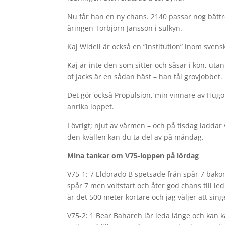
Nu får han en ny chans. 2140 passar nog bättr
åringen Torbjörn Jansson i sulkyn.
Kaj Widell är också en ”institution” inom svens
Kaj är inte den som sitter och såsar i kön, uta
of Jacks är en sådan häst – han tål grovjobbet.
Det gör också Propulsion, min vinnare av Hugo
anrika loppet.
I övrigt; njut av värmen – och på tisdag laddar
den kvällen kan du ta del av på måndag.
Mina tankar om V75-loppen på lördag
V75-1: 7 Eldorado B spetsade från spår 7 bakom
spår 7 men voltstart och åter god chans till l
är det 500 meter kortare och jag väljer att sing
V75-2: 1 Bear Bahareh lär leda länge och kan