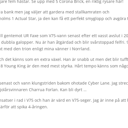
ligare fem hästar. Se upp med 5 Corona Brick, en riktig rysare här!
ra bank men jag väljer att gardera med stallkamraten och
olms 1 Actual Star, ja den kan få ett perfekt smyglopp och avgöra t
ill gentemot UR Faxe som V75-vann senast efter ett vasst avslut i 20
 dubbla galopper. Nu är han åtgärdad och blir svårstoppad felfri. 
kt med den trion enligt mina vänner i Norrland.
ch det känns som en extra växel. Han är snabb ut men det blir tufft
är 8 Young King är den med mest styrka. Hårt tempo känns som någ
er senast och vann klungstriden bakom ohotade Cyber Lane. Jag stre
r fjolårsvinnaren Charrua Forlan. Kan bli dyrt …
 insatser i rad i V75 och han är värd en V75-seger. Jag är inne på att
ärför att spika 4-åringen.