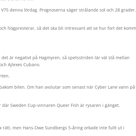
å V75 denna lördag. Prognoserna säger strålande sol och 28 grader
ch högpresterar, så det ska bli intressant att se hur fort det kom
det är negativt på Hagmyren, så spetsstriden lär väl stå mellan
 och Ajlexes Cubano.
hten.
r 9 bakom bilen. Om han avslutar som senast när Cyber Lane vann på
tar där Sweden Cup-vinnaren Queer Fish är rysaren i gänget.
ex rätt, men Hans-Owe Sundbergs 5-åring orkade inte fullt ut i