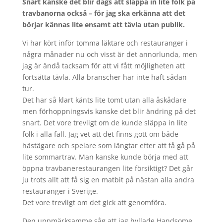
Snart kanske det blir dags att släppa in lite folk på
travbanorna också – för jag ska erkänna att det
börjar kännas lite ensamt att tävla utan publik.
Vi har kört inför tomma läktare och restauranger i
några månader nu och visst är det annorlunda, men
jag är ändå tacksam för att vi fått möjligheten att
fortsätta tävla. Alla branscher har inte haft sådan
tur.
Det har så klart känts lite tomt utan alla åskådare
men förhoppningsvis kanske det blir ändring på det
snart. Det vore trevligt om de kunde släppa in lite
folk i alla fall. Jag vet att det finns gott om både
hästägare och spelare som längtar efter att få gå på
lite sommartrav. Man kanske kunde börja med att
öppna travbanerestaurangen lite försiktigt? Det går
ju trots allt att få sig en matbit på nästan alla andra
restauranger i Sverige.
Det vore trevligt om det gick att genomföra.
Den uppmärksamme såg att jag hyllade Handsome