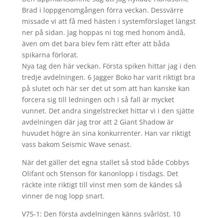
Brad i loppgenomgången förra veckan. Dessvärre
missade vi att få med hästen i systemförslaget längst
ner på sidan. Jag hoppas ni tog med honom ändå,
även om det bara blev fem rätt efter att båda
spikarna förlorat.
Nya tag den här veckan. Första spiken hittar jag i den
tredje avdelningen. 6 Jagger Boko har varit riktigt bra
på slutet och här ser det ut som att han kanske kan
forcera sig till ledningen och i så fall är mycket
vunnet. Det andra singelstrecket hittar vi i den sjätte
avdelningen där jag tror att 2 Giant Shadow är
huvudet högre än sina konkurrenter. Han var riktigt
vass bakom Seismic Wave senast.
När det gäller det egna stallet så stod både Cobbys
Olifant och Stenson för kanonlopp i tisdags. Det
räckte inte riktigt till vinst men som de kändes så
vinner de nog lopp snart.
V75-1: Den första avdelningen känns svårlöst. 10