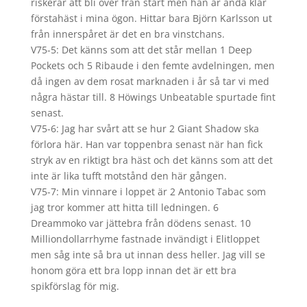
riskerar att bli över från start men han är ändå klar
förstahäst i mina ögon. Hittar bara Björn Karlsson ut
från innerspåret är det en bra vinstchans.
V75-5: Det känns som att det står mellan 1 Deep
Pockets och 5 Ribaude i den femte avdelningen, men
då ingen av dem rosat marknaden i år så tar vi med
några hästar till. 8 Höwings Unbeatable spurtade fint
senast.
V75-6: Jag har svårt att se hur 2 Giant Shadow ska
förlora här. Han var toppenbra senast när han fick
stryk av en riktigt bra häst och det känns som att det
inte är lika tufft motstånd den här gången.
V75-7: Min vinnare i loppet är 2 Antonio Tabac som
jag tror kommer att hitta till ledningen. 6
Dreammoko var jättebra från dödens senast. 10
Milliondollarrhyme fastnade invändigt i Elitloppet
men såg inte så bra ut innan dess heller. Jag vill se
honom göra ett bra lopp innan det är ett bra
spikförslag för mig.