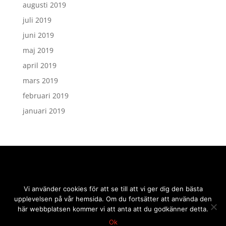
augusti 2019
juli 2019
juni 2019
maj 2019
april 2019
mars 2019
februari 2019
januari 2019
Vi använder cookies för att se till att vi ger dig den bästa
upplevelsen på vår hemsida. Om du fortsätter att använda den
här webbplatsen kommer vi att anta att du godkänner detta.
Ok
2019 © sidmakarn