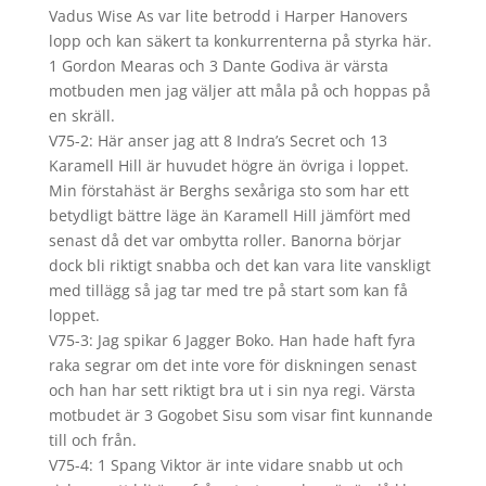
Vadus Wise As var lite betrodd i Harper Hanovers
lopp och kan säkert ta konkurrenterna på styrka här.
1 Gordon Mearas och 3 Dante Godiva är värsta
motbuden men jag väljer att måla på och hoppas på
en skräll.
V75-2: Här anser jag att 8 Indra’s Secret och 13
Karamell Hill är huvudet högre än övriga i loppet.
Min förstahäst är Berghs sexåriga sto som har ett
betydligt bättre läge än Karamell Hill jämfört med
senast då det var ombytta roller. Banorna börjar
dock bli riktigt snabba och det kan vara lite vanskligt
med tillägg så jag tar med tre på start som kan få
loppet.
V75-3: Jag spikar 6 Jagger Boko. Han hade haft fyra
raka segrar om det inte vore för diskningen senast
och han har sett riktigt bra ut i sin nya regi. Värsta
motbudet är 3 Gogobet Sisu som visar fint kunnande
till och från.
V75-4: 1 Spang Viktor är inte vidare snabb ut och