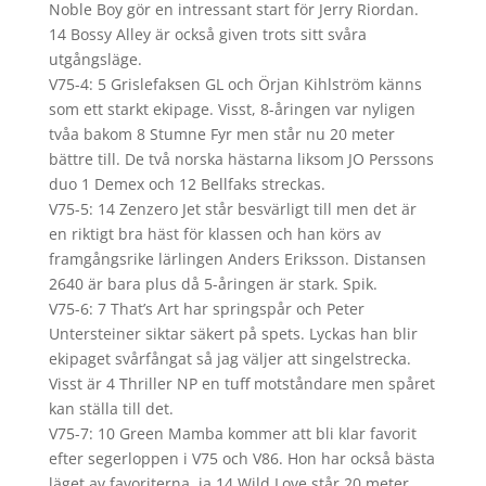
Noble Boy gör en intressant start för Jerry Riordan.
14 Bossy Alley är också given trots sitt svåra
utgångsläge.
V75-4: 5 Grislefaksen GL och Örjan Kihlström känns
som ett starkt ekipage. Visst, 8-åringen var nyligen
tvåa bakom 8 Stumne Fyr men står nu 20 meter
bättre till. De två norska hästarna liksom JO Perssons
duo 1 Demex och 12 Bellfaks streckas.
V75-5: 14 Zenzero Jet står besvärligt till men det är
en riktigt bra häst för klassen och han körs av
framgångsrike lärlingen Anders Eriksson. Distansen
2640 är bara plus då 5-åringen är stark. Spik.
V75-6: 7 That’s Art har springspår och Peter
Untersteiner siktar säkert på spets. Lyckas han blir
ekipaget svårfångat så jag väljer att singelstrecka.
Visst är 4 Thriller NP en tuff motståndare men spåret
kan ställa till det.
V75-7: 10 Green Mamba kommer att bli klar favorit
efter segerloppen i V75 och V86. Hon har också bästa
läget av favoriterna, ja 14 Wild Love står 20 meter