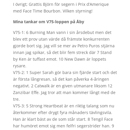
I övrigt; Grattis Björn för segern i Prix d’Amerique
med Face Time Bourbon. Vilken styrning!
Mina tankar om V75-loppen på Åby
V75-1: 6 Burning Man vann i sin årsdebut men det
blev ett prov utan värde då främste konkurrenten
gjorde bort sig. Jag vill se mer av Petro Puros stjärna
innan jag spikar, så det blir fem streck där 7 Stand
by Ken är tuffast emot. 10 New Dawn är loppets
rysare.
V75-2: 1 Super Sarah gör bara sin fjärde start och det
är första långresan, så det kan påverka 4-åringen
negativt. 2 Catwalk är en given utmanare liksom 12
Zanzibar Effe. Jag tror att man kommer långt med de
tre.
V75-3: 5 Strong Heartbeat är en riktig talang som nu
återkommer efter drygt fyra månaders tävlingsvila.
Han är klart bäst av de som står start. 8 Tengil Face
har humöret emot sig men felfri segerstrider han. 9