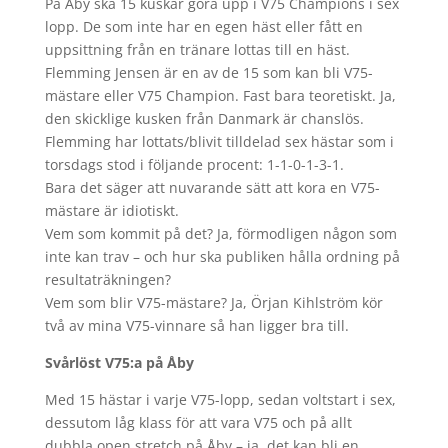
På Åby ska 15 kuskar göra upp i V75 Champions i sex
lopp. De som inte har en egen häst eller fått en
uppsittning från en tränare lottas till en häst.
Flemming Jensen är en av de 15 som kan bli V75-
mästare eller V75 Champion. Fast bara teoretiskt. Ja,
den skicklige kusken från Danmark är chanslös.
Flemming har lottats/blivit tilldelad sex hästar som i
torsdags stod i följande procent: 1-1-0-1-3-1.
Bara det säger att nuvarande sätt att kora en V75-
mästare är idiotiskt.
Vem som kommit på det? Ja, förmodligen någon som
inte kan trav – och hur ska publiken hålla ordning på
resultaträkningen?
Vem som blir V75-mästare? Ja, Örjan Kihlström kör
två av mina V75-vinnare så han ligger bra till.
Svårlöst V75:a på Åby
Med 15 hästar i varje V75-lopp, sedan voltstart i sex,
dessutom låg klass för att vara V75 och på allt
dubbla open stretch på Åby – ja, det kan bli en