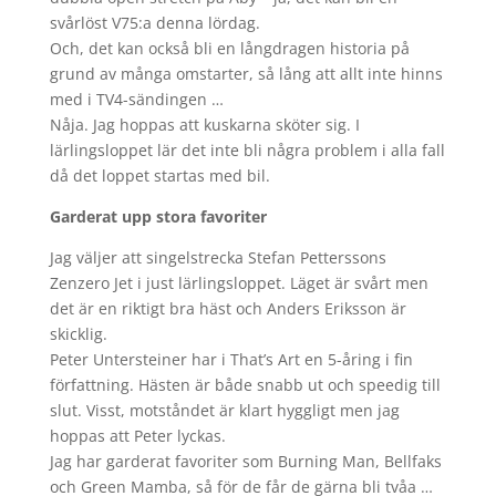
svårlöst V75:a denna lördag.
Och, det kan också bli en långdragen historia på
grund av många omstarter, så lång att allt inte hinns
med i TV4-sändingen …
Nåja. Jag hoppas att kuskarna sköter sig. I
lärlingsloppet lär det inte bli några problem i alla fall
då det loppet startas med bil.
Garderat upp stora favoriter
Jag väljer att singelstrecka Stefan Petterssons
Zenzero Jet i just lärlingsloppet. Läget är svårt men
det är en riktigt bra häst och Anders Eriksson är
skicklig.
Peter Untersteiner har i That’s Art en 5-åring i fin
författning. Hästen är både snabb ut och speedig till
slut. Visst, motståndet är klart hyggligt men jag
hoppas att Peter lyckas.
Jag har garderat favoriter som Burning Man, Bellfaks
och Green Mamba, så för de får de gärna bli tvåa …