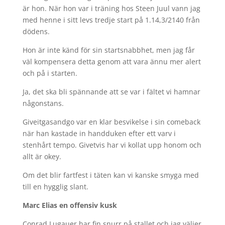
är hon. När hon var i träning hos Steen Juul vann jag
med henne i sitt levs tredje start på 1.14,3/2140 från
dödens.
Hon är inte känd för sin startsnabbhet, men jag får
väl kompensera detta genom att vara ännu mer alert
och på i starten.
Ja, det ska bli spännande att se var i fältet vi hamnar
någonstans.
Giveitgasandgo var en klar besvikelse i sin comeback
när han kastade in handduken efter ett varv i
stenhårt tempo. Givetvis har vi kollat upp honom och
allt är okey.
Om det blir fartfest i täten kan vi kanske smyga med
till en hygglig slant.
Marc Elias en offensiv kusk
Conrad Lugauer har fin snurr på stallet och jag väljer