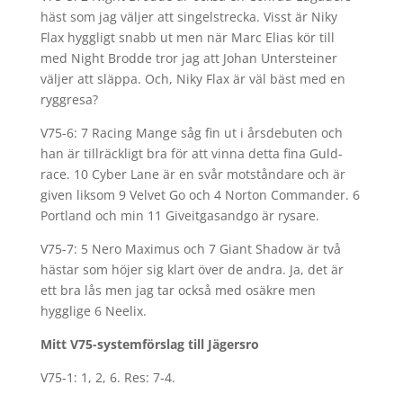
häst som jag väljer att singelstrecka. Visst är Niky
Flax hyggligt snabb ut men när Marc Elias kör till
med Night Brodde tror jag att Johan Untersteiner
väljer att släppa. Och, Niky Flax är väl bäst med en
ryggresa?
V75-6: 7 Racing Mange såg fin ut i årsdebuten och
han är tillräckligt bra för att vinna detta fina Guld-
race. 10 Cyber Lane är en svår motståndare och är
given liksom 9 Velvet Go och 4 Norton Commander. 6
Portland och min 11 Giveitgasandgo är rysare.
V75-7: 5 Nero Maximus och 7 Giant Shadow är två
hästar som höjer sig klart över de andra. Ja, det är
ett bra lås men jag tar också med osäkre men
hygglige 6 Neelix.
Mitt V75-systemförslag till Jägersro
V75-1: 1, 2, 6. Res: 7-4.