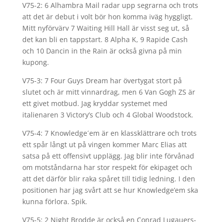
V75-2: 6 Alhambra Mail radar upp segrarna och trots
att det är debut i volt bör hon komma iväg hyggligt.
Mitt nyförvärv 7 Waiting Hill Hall är visst seg ut, så
det kan bli en tappstart. 8 Alpha K, 9 Rapide Cash
och 10 Dancin in the Rain är också givna på min
kupong.
V75-3: 7 Four Guys Dream har övertygat stort på
slutet och är mitt vinnardrag, men 6 Van Gogh ZS är
ett givet motbud. Jag kryddar systemet med
italienaren 3 Victory’s Club och 4 Global Woodstock.
V75-4: 7 Knowledge´em är en klassklättrare och trots
ett spår långt ut på vingen kommer Marc Elias att
satsa på ett offensivt upplägg. Jag blir inte förvånad
om motståndarna har stor respekt för ekipaget och
att det därför blir raka spåret till tidig ledning. I den
positionen har jag svårt att se hur Knowledge’em ska
kunna förlora. Spik.
V75-5: 2 Night Brodde är också en Conrad Lugauers-