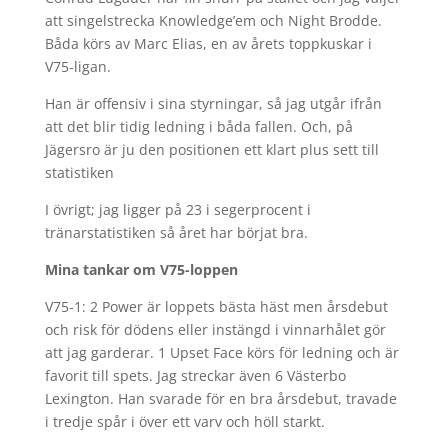
att singelstrecka Knowledge’em och Night Brodde.
Båda körs av Marc Elias, en av årets toppkuskar i
V75-ligan.
Han är offensiv i sina styrningar, så jag utgår ifrån
att det blir tidig ledning i båda fallen. Och, på
Jägersro är ju den positionen ett klart plus sett till
statistiken
I övrigt; jag ligger på 23 i segerprocent i
tränarstatistiken så året har börjat bra.
Mina tankar om V75-loppen
V75-1: 2 Power är loppets bästa häst men årsdebut
och risk för dödens eller instängd i vinnarhålet gör
att jag garderar. 1 Upset Face körs för ledning och är
favorit till spets. Jag streckar även 6 Västerbo
Lexington. Han svarade för en bra årsdebut, travade
i tredje spår i över ett varv och höll starkt.