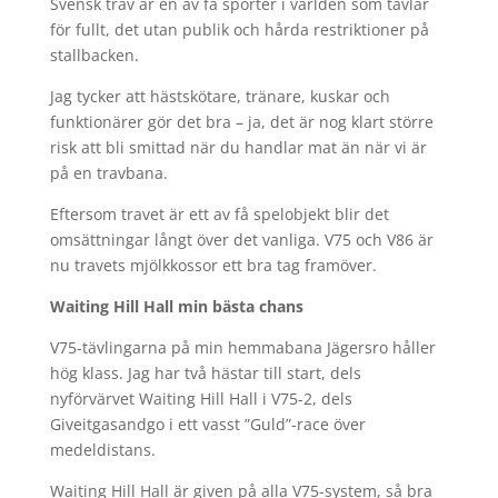
Svensk trav är en av få sporter i världen som tävlar
för fullt, det utan publik och hårda restriktioner på
stallbacken.
Jag tycker att hästskötare, tränare, kuskar och
funktionärer gör det bra – ja, det är nog klart större
risk att bli smittad när du handlar mat än när vi är
på en travbana.
Eftersom travet är ett av få spelobjekt blir det
omsättningar långt över det vanliga. V75 och V86 är
nu travets mjölkkossor ett bra tag framöver.
Waiting Hill Hall min bästa chans
V75-tävlingarna på min hemmabana Jägersro håller
hög klass. Jag har två hästar till start, dels
nyförvärvet Waiting Hill Hall i V75-2, dels
Giveitgasandgo i ett vasst ”Guld”-race över
medeldistans.
Waiting Hill Hall är given på alla V75-system, så bra