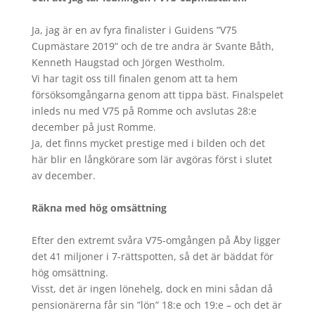
Ja, jag är en av fyra finalister i Guidens ”V75
Cupmästare 2019” och de tre andra är Svante Båth,
Kenneth Haugstad och Jörgen Westholm.
Vi har tagit oss till finalen genom att ta hem
försöksomgångarna genom att tippa bäst. Finalspelet
inleds nu med V75 på Romme och avslutas 28:e
december på just Romme.
Ja, det finns mycket prestige med i bilden och det
här blir en långkörare som lär avgöras först i slutet
av december.
Räkna med hög omsättning
Efter den extremt svåra V75-omgången på Åby ligger
det 41 miljoner i 7-rättspotten, så det är bäddat för
hög omsättning.
Visst, det är ingen lönehelg, dock en mini sådan då
pensionärerna får sin ”lön” 18:e och 19:e – och det är