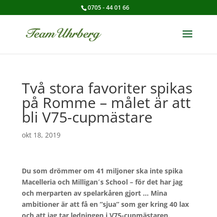
0705 - 44 01 66
Två stora favoriter spikas
på Romme – målet är att
bli V75-cupmästare
okt 18, 2019
Du som drömmer om 41 miljoner ska inte spika
Macelleria och Milligan´s School – för det har jag
och merparten av spelarkåren gjort … Mina
ambitioner är att få en ”sjua” som ger kring 40 lax
och att jag tar ledningen i V75-cupmästaren.