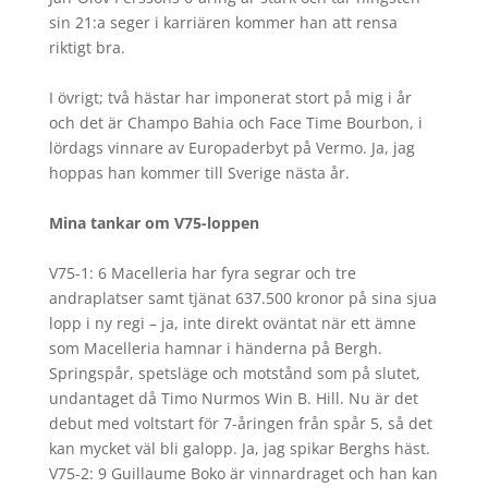
sin 21:a seger i karriären kommer han att rensa
riktigt bra.
I övrigt; två hästar har imponerat stort på mig i år
och det är Champo Bahia och Face Time Bourbon, i
lördags vinnare av Europaderbyt på Vermo. Ja, jag
hoppas han kommer till Sverige nästa år.
Mina tankar om V75-loppen
V75-1: 6 Macelleria har fyra segrar och tre
andraplatser samt tjänat 637.500 kronor på sina sjua
lopp i ny regi – ja, inte direkt oväntat när ett ämne
som Macelleria hamnar i händerna på Bergh.
Springspår, spetsläge och motstånd som på slutet,
undantaget då Timo Nurmos Win B. Hill. Nu är det
debut med voltstart för 7-åringen från spår 5, så det
kan mycket väl bli galopp. Ja, jag spikar Berghs häst.
V75-2: 9 Guillaume Boko är vinnardraget och han kan