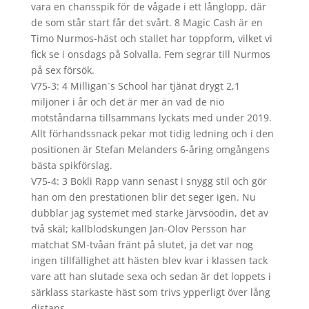
vara en chansspik för de vågade i ett långlopp, där
de som står start får det svårt. 8 Magic Cash är en
Timo Nurmos-häst och stallet har toppform, vilket vi
fick se i onsdags på Solvalla. Fem segrar till Nurmos
på sex försök.
V75-3: 4 Milligan´s School har tjänat drygt 2,1
miljoner i år och det är mer än vad de nio
motståndarna tillsammans lyckats med under 2019.
Allt förhandssnack pekar mot tidig ledning och i den
positionen är Stefan Melanders 6-åring omgångens
bästa spikförslag.
V75-4: 3 Bokli Rapp vann senast i snygg stil och gör
han om den prestationen blir det seger igen. Nu
dubblar jag systemet med starke Järvsöodin, det av
två skäl; kallblodskungen Jan-Olov Persson har
matchat SM-tvåan fränt på slutet, ja det var nog
ingen tillfällighet att hästen blev kvar i klassen tack
vare att han slutade sexa och sedan är det loppets i
särklass starkaste häst som trivs ypperligt över lång
distans.