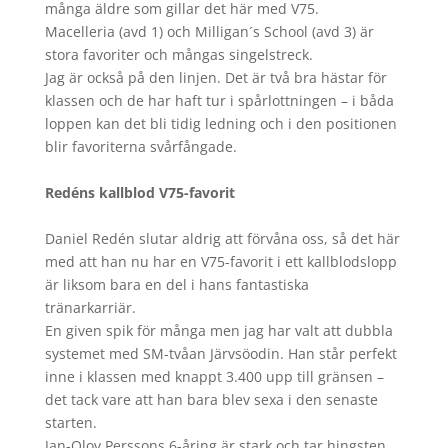
många äldre som gillar det här med V75.
Macelleria (avd 1) och Milligan´s School (avd 3) är
stora favoriter och mångas singelstreck.
Jag är också på den linjen. Det är två bra hästar för
klassen och de har haft tur i spårlottningen – i båda
loppen kan det bli tidig ledning och i den positionen
blir favoriterna svårfångade.
Redéns kallblod V75-favorit
Daniel Redén slutar aldrig att förvåna oss, så det här
med att han nu har en V75-favorit i ett kallblodslopp
är liksom bara en del i hans fantastiska
tränarkarriär.
En given spik för många men jag har valt att dubbla
systemet med SM-tvåan Järvsöodin. Han står perfekt
inne i klassen med knappt 3.400 upp till gränsen –
det tack vare att han bara blev sexa i den senaste
starten.
Jan-Olov Perssons 6-åring är stark och tar hingsten