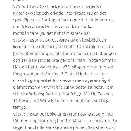
V75-5: 1 Easy Cash fick en tuff resa i dödens i
Kriterie-kvalet och orkade inte riktigt. Nu är det
spetsläge och 3-åringen har kapacitet att leda runt
om. 6 Bordeaux Doc är en av flera starka
motståndare. Ja, det blir fem streck här.
V75-6: 4 Esprit Sisu besväras av en hovböld och
kommer inte till start, så då blir 1 Ural min tipsetta.
Jorma Kontio lär göra allt för att hålla upp ledningen
och ser han att det inte går drar han i högertömmen.
Hästen har tävlat starkt i V75, slipper dessutom stå
för grovjobbet från kön. 6 Global Undecided har
också hög kapacitet för klassen men agerar något
ojämnt men är grymt bra i sina bästa stunder. Fem
streck där bakspårshästarna 9 Sign Me Up Too och
11 Rewerend Wine kommer in i matchen vid högt
tempo.
V75-7: 9 Istanbul Boko är en Nurmos-häst som inte
fått den uppskattning han förtjänar i spelarkåren. En
seger här skulle kanske ändra på det. Sex streck där