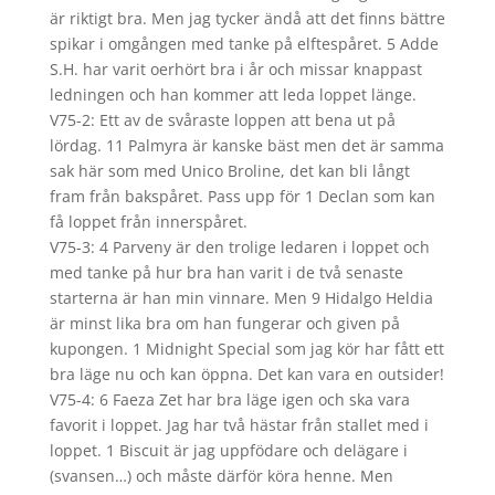
är riktigt bra. Men jag tycker ändå att det finns bättre
spikar i omgången med tanke på elftespåret. 5 Adde
S.H. har varit oerhört bra i år och missar knappast
ledningen och han kommer att leda loppet länge.
V75-2: Ett av de svåraste loppen att bena ut på
lördag. 11 Palmyra är kanske bäst men det är samma
sak här som med Unico Broline, det kan bli långt
fram från bakspåret. Pass upp för 1 Declan som kan
få loppet från innerspåret.
V75-3: 4 Parveny är den trolige ledaren i loppet och
med tanke på hur bra han varit i de två senaste
starterna är han min vinnare. Men 9 Hidalgo Heldia
är minst lika bra om han fungerar och given på
kupongen. 1 Midnight Special som jag kör har fått ett
bra läge nu och kan öppna. Det kan vara en outsider!
V75-4: 6 Faeza Zet har bra läge igen och ska vara
favorit i loppet. Jag har två hästar från stallet med i
loppet. 1 Biscuit är jag uppfödare och delägare i
(svansen…) och måste därför köra henne. Men