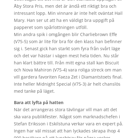
Åby Stora Pris, men det är ändå ett riktigt bra och
intressant lopp. Min vinnare är inte helt oväntat Hail
Mary. Han ser ut att ha en väldigt bra uppgift på
papperet som spårlottningen utföll.
Min andra spik i omgången blir Charliebrown Effe
(V75-5) som är lite för bra för den klass han befinner
sig i. Senast gick han starkt som fyra från svårt läge
och det var hästar i vägen mest hela tiden. Nu står
han klart bättre till. Från mitt egna stall kan Biscuit
och Nova Mahiron (V75-4) vara roliga streck om man
vill gardera favoriten Faeza Zet i Diamantstoets final.
Inte heller Midnight Special (V75-3) är helt chanslös
med tanke på läget.
Bara att lyfta på hatten
När det arrangeras stora tävlingar vill man att det
ska vara publikfester. Något som marknadschefen i
Stefan Eriksson i Eskilstuna verkar vara en expert på.
Ingen har väl missat att han lyckades skrapa ihop 4
000 besökare på ett lunchtrav för några veckor