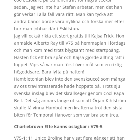
sedan. Jag vet inte hur Stefan arbetar, men det han
gör verkar i alla fall vara rätt. Man kan tycka att
andra banor borde vara nyfikna och forska mer efter
hur man jobbar där i Eskilstuna…
Jag vill också rikta ett stort grattis till Kajsa Frick. Hon
anmälde Alberto Ray till V75 på hemmaplan i lördags
och man kom med trots blygsamt med startpoäng.
Hästen fick ett bra spår och Kajsa gjorde allting rätt i
loppet. Vips så var man först över mål som en riktig
högoddsare. Bara lyfta på hatten!
Hambletonian blev inte den svensksuccé som många
av oss travintresserade hade hoppats på. Trots sju
svenska inslag blev det skrällseger genom Cool Papa
Bell. Det såg annars länge ut som att Örjan Kihlström
skulle få vinna Hambot men krafterna tröt den sista
biten för Temporal Hanover som var bra som trea.
Charliebrown Effe känns oslagbar i V75-5
V75-1: 11 Unico Broline har visat flera gånger att han