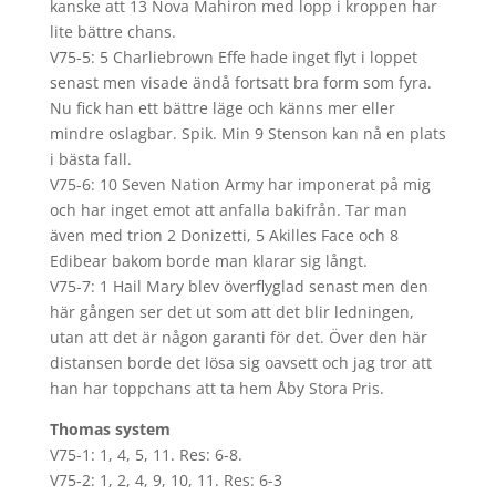
kanske att 13 Nova Mahiron med lopp i kroppen har
lite bättre chans.
V75-5: 5 Charliebrown Effe hade inget flyt i loppet
senast men visade ändå fortsatt bra form som fyra.
Nu fick han ett bättre läge och känns mer eller
mindre oslagbar. Spik. Min 9 Stenson kan nå en plats
i bästa fall.
V75-6: 10 Seven Nation Army har imponerat på mig
och har inget emot att anfalla bakifrån. Tar man
även med trion 2 Donizetti, 5 Akilles Face och 8
Edibear bakom borde man klarar sig långt.
V75-7: 1 Hail Mary blev överflyglad senast men den
här gången ser det ut som att det blir ledningen,
utan att det är någon garanti för det. Över den här
distansen borde det lösa sig oavsett och jag tror att
han har toppchans att ta hem Åby Stora Pris.
Thomas system
V75-1: 1, 4, 5, 11. Res: 6-8.
V75-2: 1, 2, 4, 9, 10, 11. Res: 6-3