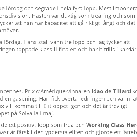
e lördag och segrade i hela fyra lopp. Mest imponer
onsdivision. Hästen var duktig som treåring och som
ycker att han har kapacitet att gå riktigt långt och det 
ramöver.
 lördag. Hans stall vann tre lopp och jag tycker att
ingen toppade klass II-finalen och har hittills i karriä
Vincennes. Prix d’Amérique-vinnaren
Idao de Tillard
k
en gäspning. Han fick överta ledningen och vann lät
ux
vill komma till Elitloppet igen och det är trevligt.
pet på Solvalla i maj.
de ett positivt lopp som trea och
Working Class Her
äst är färsk i den yppersta eliten och gjorde ett jätte