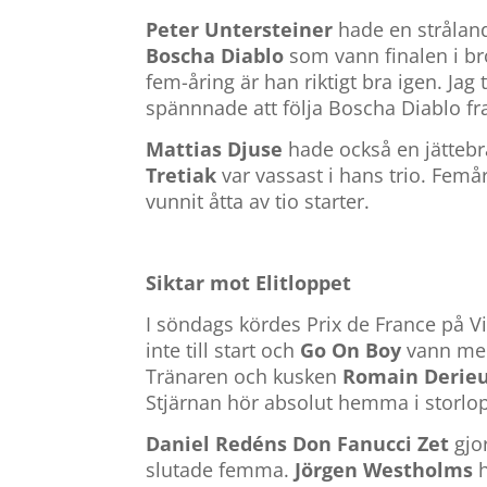
Peter Untersteiner
hade en stråland
Boscha Diablo
som vann finalen i br
fem-åring är han riktigt bra igen. Jag t
spännnade att följa Boscha Diablo f
Mattias Djuse
hade också en jättebra
Tretiak
var vassast i hans trio. Femår
vunnit åtta av tio starter.
Siktar mot Elitloppet
I söndags kördes Prix de France på 
inte till start och
Go On Boy
vann med 
Tränaren och kusken
Romain Derie
Stjärnan hör absolut hemma i storlop
Daniel Redéns Don Fanucci Zet
gjor
slutade femma.
Jörgen Westholms
h