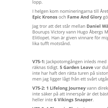
lopp.
I helgen kom nomineringarna till Åre
Epic Kronos
och
Fame And Glory
gö
Jag tror att det står mellan
Daniel Wä
Bourups Victory vann Hugo Åbergs Mem
Elitlopet. Han är given vinnare för mi
lika tufft motstånd.
V75-1:
Jackpotomgången inleds med e
räknas tidigt.
5 Garden Leave
var duk
inte har haft den rätta turen på sist
men jag ligger lågt från ett svårt utg
V75-2: 1 Lifelong Journey
vann direk
inte säker på att innerspår är det bäs
heller inte
6 Vikings Snapper
.