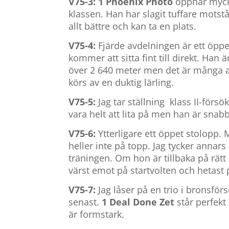
V75-3: 1 Phoenix Photo
öppnar mycke
klassen. Han har slagit tuffare motstå
allt bättre och kan ta en plats.
V75-4:
Fjärde avdelningen är ett öppet
kommer att sitta fint till direkt. Han ä
över 2 640 meter men det är många a
körs av en duktig lärling.
V75-5:
Jag tar ställning klass II-försö
vara helt att lita på men han är snab
V75-6:
Ytterligare ett öppet stolopp.
heller inte på topp. Jag tycker annars
träningen. Om hon är tillbaka på rätt
värst emot på startvolten och hetast 
V75-7:
Jag låser på en trio i bronsför
senast.
1 Deal Done Zet
står perfekt
är formstark.