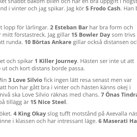
t snabbt bakom bilen och har en bra uppgift i högs
nd i vinter och jag spikar. Jag kör
5 Frodo Cash
. Han 
 lopp för lärlingar.
2 Esteban Bar
har bra form och
r mitt förstastreck. Jag gillar
15 Bowler Day
som trivs
tt runda.
10 Börtas Ankare
gillar också distansen o
ket och spikar
1 Killer Journey
. Hästen ser inte ut att
b ut och kort distans borde passa.
 Min
3 Love Silvio
fick ingen lätt resa senast men var
 att hon har gått bra i vinter och hästen känns okej i
 nivå ska Love Silvio räknas med chans.
7 Önas Tindr
på tillägg är
15 Nice Steel
.
söket.
4 King Okay
slog tufft motstånd på Axevalla nä
 inne i klassen och har intressant läge.
6 Maserati Ha