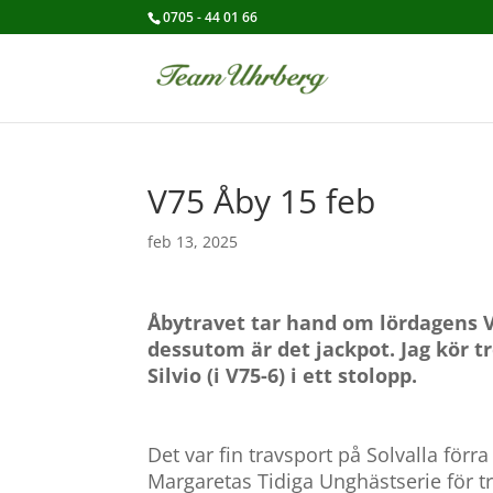
0705 - 44 01 66
V75 Åby 15 feb
feb 13, 2025
Åbytravet tar hand om lördagens V7
dessutom är det jackpot.
Jag kör 
Silvio (i V75-6) i ett stolopp.
Det var fin travsport på Solvalla för
Margaretas Tidiga Unghästserie för tr