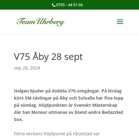
0705 - 44 01 66
V75 Åby 28 sept
sep 26, 2024
Helgen bjuder på dubbla V75-omgångar. På lördag
körs
SM-tävlingar på Åby och Solvalla har fina lopp
på söndag
.
Höjdpunkten är Svenskt Mästerskap
där San Moteur utmanas av bland andra Bedazzled
Sox.
Förra veckans höjdpunkt på Färjestad var