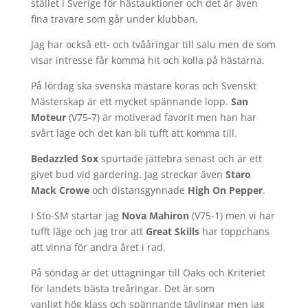
stället i Sverige för hästauktioner och det är även
fina travare som går under klubban.
Jag har också ett- och tvååringar till salu men de som
visar intresse får komma hit och kolla på hästarna.
På lördag ska svenska mästare koras och Svenskt
Mästerskap är ett mycket spännande lopp.
San
Moteur
(V75-7) är motiverad favorit men han har
svårt läge och det kan bli tufft att komma till.
Bedazzled Sox
spurtade jättebra senast och är ett
givet bud vid gardering. Jag streckar även
Staro
Mack Crowe
och distansgynnade
High On Pepper
.
I Sto-SM startar jag
Nova Mahiron
(V75-1) men vi har
tufft läge och jag tror att
Great Skills
har toppchans
att vinna för andra året i rad.
På söndag är det uttagningar till Oaks och Kriteriet
för landets bästa treåringar. Det är som
vanligt hög klass och spännande tävlingar men jag