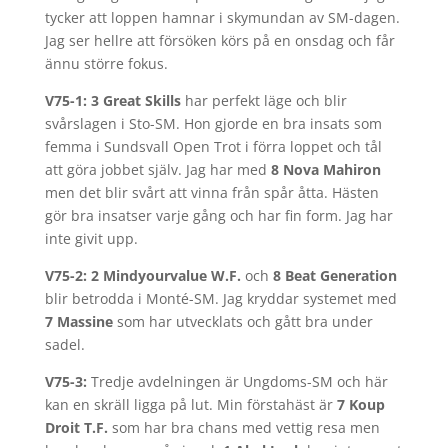
tycker att loppen hamnar i skymundan av SM-dagen.
Jag ser hellre att försöken körs på en onsdag och får
ännu större fokus.
V75-1: 3 Great Skills
har perfekt läge och blir
svårslagen i Sto-SM. Hon gjorde en bra insats som
femma i Sundsvall Open Trot i förra loppet och tål
att göra jobbet själv. Jag har med
8 Nova Mahiron
men det blir svårt att vinna från spår åtta. Hästen
gör bra insatser varje gång och har fin form. Jag har
inte givit upp.
V75-2: 2 Mindyourvalue W.F.
och
8 Beat Generation
blir betrodda i Monté-SM. Jag kryddar systemet med
7 Massine
som har utvecklats och gått bra under
sadel.
V75-3:
Tredje avdelningen är Ungdoms-SM och här
kan en skräll ligga på lut. Min förstahäst är
7 Koup
Droit T.F.
som har bra chans med vettig resa men