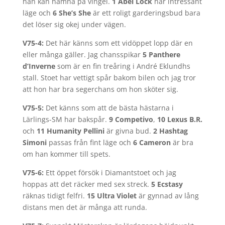
han kan hamna på vingel.
1 Abel Lock
har intressant
läge och
6 She’s She
är ett roligt garderingsbud bara
det löser sig okej under vägen.
V75-4:
Det här känns som ett vidöppet lopp där en
eller många gäller. Jag chansspikar
5 Panthere
d’Inverne
som är en fin treåring i André Eklundhs
stall. Stoet har vettigt spår bakom bilen och jag tror
att hon har bra segerchans om hon sköter sig.
V75-5:
Det känns som att de bästa hästarna i
Lärlings-SM har bakspår.
9 Competivo
,
10 Lexus B.R.
och
11
Humanity
Pellini
är givna bud.
2 Hashtag
Simoni
passas från fint läge och
6 Cameron
är bra
om han kommer till spets.
V75-6:
Ett öppet försök i Diamantstoet och jag
hoppas att det räcker med sex streck.
5 Ecstasy
räknas tidigt felfri.
15 Ultra Violet
är gynnad av lång
distans men det är många att runda.