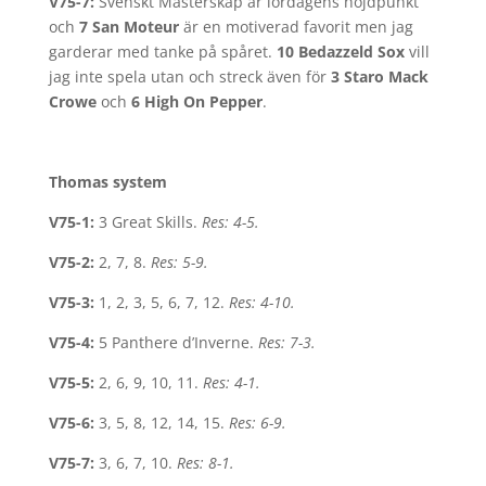
V75-7:
Svenskt Mästerskap är lördagens höjdpunkt
och
7 San Moteur
är en motiverad favorit men jag
garderar med tanke på spåret.
10 Bedazzeld Sox
vill
jag inte spela utan och streck även för
3 Staro Mack
Crowe
och
6 High On Pepper
.
Thomas system
V75-1:
3 Great Skills.
Res: 4-5.
V75-2:
2, 7, 8.
Res: 5-9.
V75-3:
1, 2, 3, 5, 6, 7, 12.
Res: 4-10.
V75-4:
5 Panthere d’Inverne.
Res: 7-3
.
V75-5:
2, 6, 9, 10, 11.
Res: 4-1.
V75-6:
3, 5, 8, 12, 14, 15.
Res: 6-9.
V75-7:
3, 6, 7, 10.
Res: 8-1.