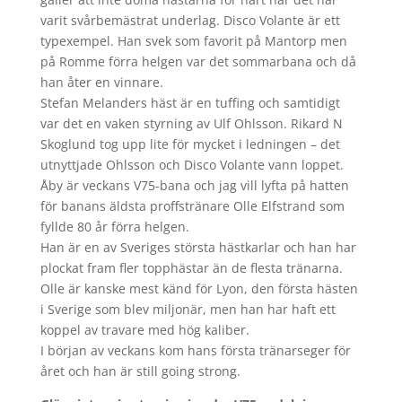
varit svårbemästrat underlag. Disco Volante är ett
typexempel. Han svek som favorit på Mantorp men
på Romme förra helgen var det sommarbana och då
han åter en vinnare.
Stefan Melanders häst är en tuffing och samtidigt
var det en vaken styrning av Ulf Ohlsson. Rikard N
Skoglund tog upp lite för mycket i ledningen – det
utnyttjade Ohlsson och Disco Volante vann loppet.
Åby är veckans V75-bana och jag vill lyfta på hatten
för banans äldsta proffstränare Olle Elfstrand som
fyllde 80 år förra helgen.
Han är en av Sveriges största hästkarlar och han har
plockat fram fler topphästar än de flesta tränarna.
Olle är kanske mest känd för Lyon, den första hästen
i Sverige som blev miljonär, men han har haft ett
koppel av travare med hög kaliber.
I början av veckans kom hans första tränarseger för
året och han är still going strong.