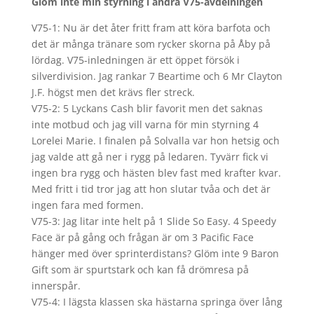
Glöm inte min styrning i andra V75-avdelningen
V75-1: Nu är det åter fritt fram att köra barfota och
det är många tränare som rycker skorna på Åby på
lördag. V75-inledningen är ett öppet försök i
silverdivision. Jag rankar 7 Beartime och 6 Mr Clayton
J.F. högst men det krävs fler streck.
V75-2: 5 Lyckans Cash blir favorit men det saknas
inte motbud och jag vill varna för min styrning 4
Lorelei Marie. I finalen på Solvalla var hon hetsig och
jag valde att gå ner i rygg på ledaren. Tyvärr fick vi
ingen bra rygg och hästen blev fast med krafter kvar.
Med fritt i tid tror jag att hon slutar tvåa och det är
ingen fara med formen.
V75-3: Jag litar inte helt på 1 Slide So Easy. 4 Speedy
Face är på gång och frågan är om 3 Pacific Face
hänger med över sprinterdistans? Glöm inte 9 Baron
Gift som är spurtstark och kan få drömresa på
innerspår.
V75-4: I lägsta klassen ska hästarna springa över lång