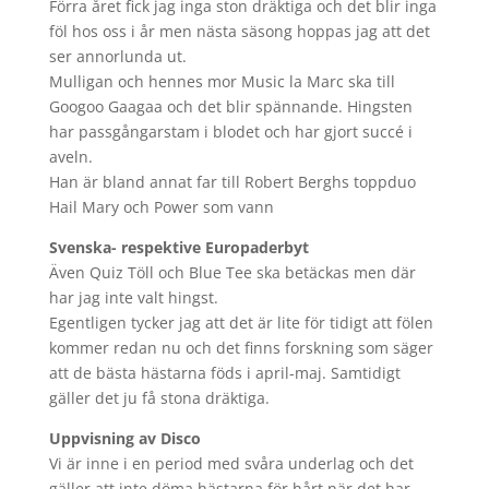
Förra året fick jag inga ston dräktiga och det blir inga
föl hos oss i år men nästa säsong hoppas jag att det
ser annorlunda ut.
Mulligan och hennes mor Music la Marc ska till
Googoo Gaagaa och det blir spännande. Hingsten
har passgångarstam i blodet och har gjort succé i
aveln.
Han är bland annat far till Robert Berghs toppduo
Hail Mary och Power som vann
Svenska- respektive Europaderbyt
Även Quiz Töll och Blue Tee ska betäckas men där
har jag inte valt hingst.
Egentligen tycker jag att det är lite för tidigt att fölen
kommer redan nu och det finns forskning som säger
att de bästa hästarna föds i april-maj. Samtidigt
gäller det ju få stona dräktiga.
Uppvisning av Disco
Vi är inne i en period med svåra underlag och det
gäller att inte döma hästarna för hårt när det har