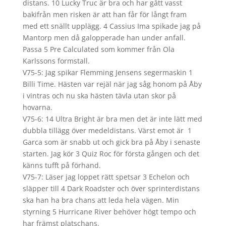
distans. 10 Lucky Truc är bra och har gått vasst
bakifrån men risken är att han får för långt fram
med ett snällt upplägg. 4 Cassius Ima spikade jag på
Mantorp men då galopperade han under anfall.
Passa 5 Pre Calculated som kommer från Ola
Karlssons formstall.
V75-5: Jag spikar Flemming Jensens segermaskin 1
Billi Time. Hästen var rejäl när jag såg honom på Åby
i vintras och nu ska hästen tävla utan skor på
hovarna.
V75-6: 14 Ultra Bright är bra men det är inte lätt med
dubbla tillägg över medeldistans. Värst emot är 1
Garca som är snabb ut och gick bra på Åby i senaste
starten. Jag kör 3 Quiz Roc för första gången och det
känns tufft på förhand.
V75-7: Läser jag loppet rätt spetsar 3 Echelon och
släpper till 4 Dark Roadster och över sprinterdistans
ska han ha bra chans att leda hela vägen. Min
styrning 5 Hurricane River behöver högt tempo och
har främst platschans.