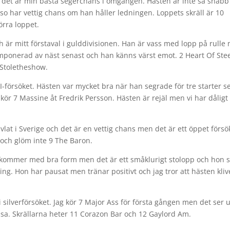
och det är min bästa segerchans i omgången. Hästen är inte så snabb
sso har vettig chans om han håller ledningen. Loppets skräll är 10
örra loppet.
h är mitt förstaval i gulddivisionen. Han är vass med lopp på rulle
 imponerad av näst senast och han känns värst emot. 2 Heart Of Ste
 Stoletheshow.
s I-försöket. Hästen var mycket bra när han segrade för tre starter 
 kör 7 Massine åt Fredrik Persson. Hästen är rejäl men vi har dåligt
vlat i Sverige och det är en vettig chans men det är ett öppet försök
 och glöm inte 9 The Baron.
om kommer med bra form men det är ett småklurigt stolopp och hon s
ing. Hon har pausat men tränar positivt och jag tror att hästen kliv
 silverförsöket. Jag kör 7 Major Ass för första gången men det ser u
ssa. Skrällarna heter 11 Corazon Bar och 12 Gaylord Am.