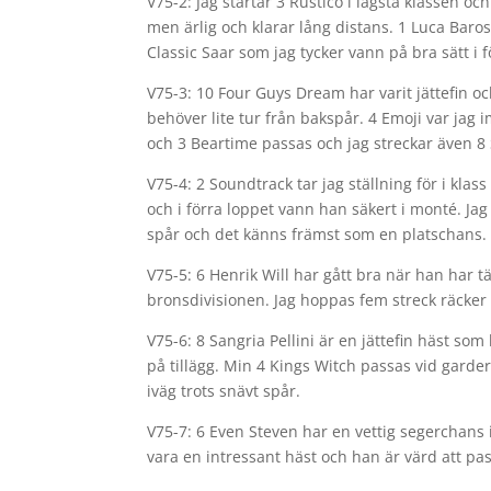
V75-2: Jag startar 3 Rustico i lägsta klassen 
men ärlig och klarar lång distans. 1 Luca Baro
Classic Saar som jag tycker vann på bra sätt i f
V75-3: 10 Four Guys Dream har varit jättefin oc
behöver lite tur från bakspår. 4 Emoji var jag
och 3 Beartime passas och jag streckar även 8
V75-4: 2 Soundtrack tar jag ställning för i klas
och i förra loppet vann han säkert i monté. Jag
spår och det känns främst som en platschans.
V75-5: 6 Henrik Will har gått bra när han har tä
bronsdivisionen. Jag hoppas fem streck räcker
V75-6: 8 Sangria Pellini är en jättefin häst s
på tillägg. Min 4 Kings Witch passas vid garder
iväg trots snävt spår.
V75-7: 6 Even Steven har en vettig segerchans i
vara en intressant häst och han är värd att pa