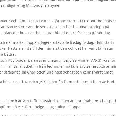
 samtliga kring Milliondollarrhyme.
Moteur och Björn Goop i Paris. Stjärnan startar i Prix Bourbonnais 
ker att San Moteur visade senast att han hör hemma i storlopp på
 en plats där krävs att han slutar bland de tre främsta på söndag.
e och det märks i loppen. Jägersro tävlade fredag-tisdag, Halmstad 
r hästarna inte till den här årstiden och det har varit få hästar i
a bättre.
dag och Åby bjuder på en svår omgång. Legolas Minne (V75-3) körs fö
am. Han var mycket fin från ledningen på Jägersro senast och är mi
 var strålande på Charlottenlund näst senast och känns värst emot.
gna hästar med. Rustico (V75-2) har fin form och är mitt hetaste bud.
t senast och är van tufft motstånd. Hästen är startsnabb och har per
pform på V75 förra helgen. Jag spikar Filipppa.