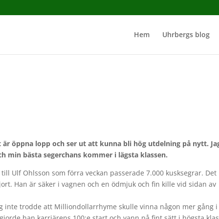
Hem
Uhrbergs blog
är öppna lopp och ser ut att kunna bli hög utdelning på nytt. Ja
ch min bästa segerchans kommer i lägsta klassen.
s till Ulf Ohlsson som förra veckan passerade 7.000 kusksegrar. Det
jort. Han är säker i vagnen och en ödmjuk och fin kille vid sidan av
 jag inte trodde att Milliondollarrhyme skulle vinna någon mer gång i
gjorde han karriärens 100:e start och vann på fint sätt i högsta kla