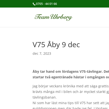
0705 - 44 01 66
V75 Åby 9 dec
dec 7, 2023
Åby tar hand om lördagens V75-tävlingar. Det 
startar två egentränade hästar i omgången o
Jag börjar veckans krönika med att säga gratti
krävts många mil i bilen och är mycket starkt g
tävlingsbanan.
Ni som har läst mina tips till V75 har sett att
gulddivisionen men där hade jag fel. I lördags 