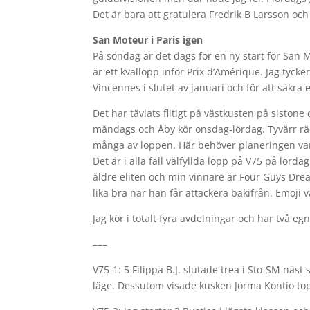
Det är bara att gratulera Fredrik B Larsson och
San Moteur i Paris igen
På söndag är det dags för en ny start för San 
är ett kvallopp inför Prix d’Amérique. Jag tyc
Vincennes i slutet av januari och för att säkra
Det har tävlats flitigt på västkusten på siston
måndags och Åby kör onsdag-lördag. Tyvärr räcke
många av loppen. Här behöver planeringen var
Det är i alla fall välfyllda lopp på V75 på lör
äldre eliten och min vinnare är Four Guys Dre
lika bra när han får attackera bakifrån. Emoji
Jag kör i totalt fyra avdelningar och har två e
–––
V75-1: 5 Filippa B.J. slutade trea i Sto-SM näs
läge. Dessutom visade kusken Jorma Kontio top