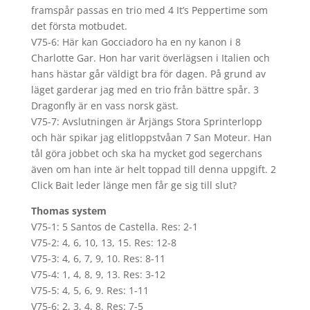
framspår passas en trio med 4 It’s Peppertime som
det första motbudet.
V75-6: Här kan Gocciadoro ha en ny kanon i 8
Charlotte Gar. Hon har varit överlägsen i Italien och
hans hästar går väldigt bra för dagen. På grund av
läget garderar jag med en trio från bättre spår. 3
Dragonfly är en vass norsk gäst.
V75-7: Avslutningen är Årjängs Stora Sprinterlopp
och här spikar jag elitloppstvåan 7 San Moteur. Han
tål göra jobbet och ska ha mycket god segerchans
även om han inte är helt toppad till denna uppgift. 2
Click Bait leder länge men får ge sig till slut?
Thomas system
V75-1: 5 Santos de Castella. Res: 2-1
V75-2: 4, 6, 10, 13, 15. Res: 12-8
V75-3: 4, 6, 7, 9, 10. Res: 8-11
V75-4: 1, 4, 8, 9, 13. Res: 3-12
V75-5: 4, 5, 6, 9. Res: 1-11
V75-6: 2, 3, 4, 8. Res: 7-5