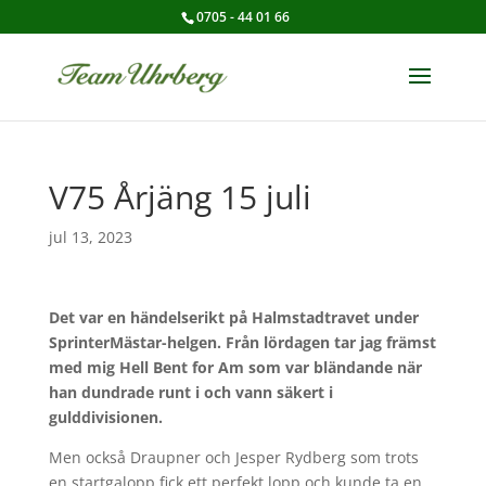
0705 - 44 01 66
V75 Årjäng 15 juli
jul 13, 2023
Det var en händelserikt på Halmstadtravet under
SprinterMästar-helgen. Från lördagen tar jag främst
med mig Hell Bent for Am som var bländande när
han dundrade runt i och vann säkert i
gulddivisionen.
Men också Draupner och Jesper Rydberg som trots
en startgalopp fick ett perfekt lopp och kunde ta en