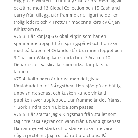
mig på en kvintett. 10 Infinity Sisu är bra med jag vill
också ha med 13 Global Collection och 15 Cash and
Carry från tillägg. Där framme är 6 Figurine de Fer
trolig ledare och 4 Pretty Primadonna körs av Örjan
Kihlström nu.
V75-3: Här kör jag 6 Global Virgin som har en
spännande uppgift från springspåret och hon ska
med på lappen. 4 Orlando står bra inne i loppet och
9 Charlock Wiking kan spurta bra. 7 Ara och 10
Denarius är två skrällar som också får plats på
lappen.
V75-4: Kallbloden är luriga men det givna
förstabudet blir 13 Ängsthea. Hon bjöd på en häftig
uppvisning senast och kusken kunde vinka till
publiken över upploppet. Där framme är det främst
1 Bork Tindra och 4 Eldida som passas.
V75-5: Här startar jag 9 Kingsman från stallet som
tagit tre raka segrar och vann från utvändigt senast.
Han är mycket stark och distansen ska inte vara
några problem. Jag tror på rätt bra chans. På