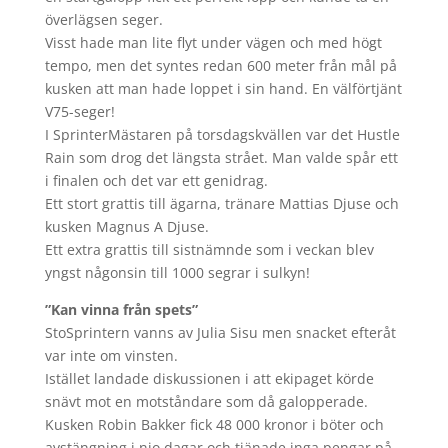
överlägsen seger.
Visst hade man lite flyt under vägen och med högt
tempo, men det syntes redan 600 meter från mål på
kusken att man hade loppet i sin hand. En välförtjänt
V75-seger!
I SprinterMästaren på torsdagskvällen var det Hustle
Rain som drog det längsta strået. Man valde spår ett
i finalen och det var ett genidrag.
Ett stort grattis till ägarna, tränare Mattias Djuse och
kusken Magnus A Djuse.
Ett extra grattis till sistnämnde som i veckan blev
yngst någonsin till 1000 segrar i sulkyn!
”Kan vinna från spets”
StoSprintern vanns av Julia Sisu men snacket efteråt
var inte om vinsten.
Istället landade diskussionen i att ekipaget körde
snävt mot en motståndare som då galopperade.
Kusken Robin Bakker fick 48 000 kronor i böter och
avstängning i nio dagar och tjänade inga pengar på