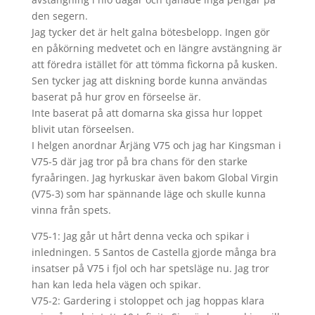
den segern.
Jag tycker det är helt galna bötesbelopp. Ingen gör
en påkörning medvetet och en längre avstängning är
att föredra istället för att tömma fickorna på kusken.
Sen tycker jag att diskning borde kunna användas
baserat på hur grov en förseelse är.
Inte baserat på att domarna ska gissa hur loppet
blivit utan förseelsen.
I helgen anordnar Årjäng V75 och jag har Kingsman i
V75-5 där jag tror på bra chans för den starke
fyraåringen. Jag hyrkuskar även bakom Global Virgin
(V75-3) som har spännande läge och skulle kunna
vinna från spets.
V75-1: Jag går ut hårt denna vecka och spikar i
inledningen. 5 Santos de Castella gjorde många bra
insatser på V75 i fjol och har spetsläge nu. Jag tror
han kan leda hela vägen och spikar.
V75-2: Gardering i stoloppet och jag hoppas klara