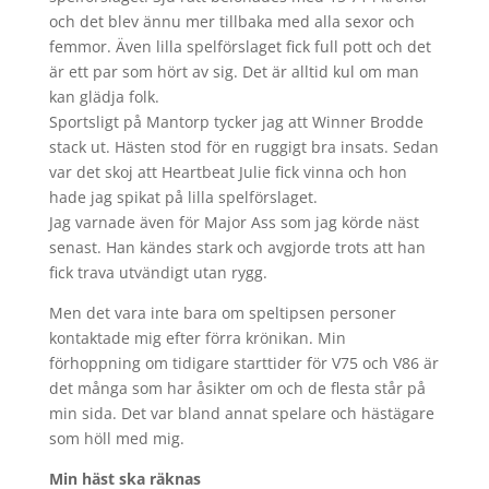
och det blev ännu mer tillbaka med alla sexor och
femmor. Även lilla spelförslaget fick full pott och det
är ett par som hört av sig. Det är alltid kul om man
kan glädja folk.
Sportsligt på Mantorp tycker jag att Winner Brodde
stack ut. Hästen stod för en ruggigt bra insats. Sedan
var det skoj att Heartbeat Julie fick vinna och hon
hade jag spikat på lilla spelförslaget.
Jag varnade även för Major Ass som jag körde näst
senast. Han kändes stark och avgjorde trots att han
fick trava utvändigt utan rygg.
Men det vara inte bara om speltipsen personer
kontaktade mig efter förra krönikan. Min
förhoppning om tidigare starttider för V75 och V86 är
det många som har åsikter om och de flesta står på
min sida. Det var bland annat spelare och hästägare
som höll med mig.
Min häst ska räknas