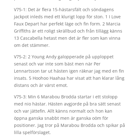
V75-1: Det är flera 15-hästarsfält och söndagens
jackpot inleds med ett klurigt lopp för ston. 1 I Love
Faux Depart har perfekt läge och fin form. 2 Marcia
Griffiths är ett roligt skrällbud och från tillägg känns
13 Cascabella hetast men det är fler som kan vinna
om det stämmer.
V75-2: 2 Young Andy galopperade på upploppet
senast och var inte som bäst men när Per
Lennartsson tar ut hästen igen räknar jag med en fin
insats. 5 Hoohoo Haahaa har visat att han klarar lång
distans och är värst emot.
V75-3: Min 6 Marabou Brodda startar i ett stolopp
med nio hästar. Hästen avgjorde på bra sätt senast
och var jättefin. Allt känns normalt och hon kan
öppna ganska snabbt men är ganska oöm för
positioner. Jag tror på Marabou Brodda och spikar på
lilla spelförslaget.