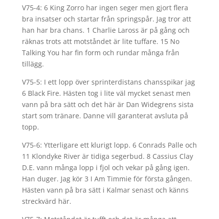
V75-4: 6 King Zorro har ingen seger men gjort flera
bra insatser och startar från springspår. Jag tror att
han har bra chans. 1 Charlie Laross är på gång och
räknas trots att motståndet är lite tuffare. 15 No
Talking You har fin form och rundar många från
tillägg.
V75-5: I ett lopp över sprinterdistans chansspikar jag
6 Black Fire. Hästen tog i lite väl mycket senast men
vann på bra sätt och det här är Dan Widegrens sista
start som tränare. Danne vill garanterat avsluta på
topp.
V75-6: Ytterligare ett klurigt lopp. 6 Conrads Palle och
11 Klondyke River är tidiga segerbud. 8 Cassius Clay
D.E. vann många lopp i fjol och vekar på gång igen.
Han duger. Jag kör 3 I Am Timmie för första gången.
Hästen vann på bra sätt i Kalmar senast och känns
streckvärd här.