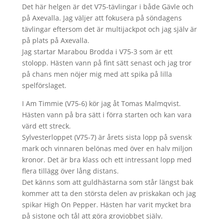
Det här helgen är det V75-tävlingar i både Gävle och
på Axevalla. Jag väljer att fokusera på söndagens
tävlingar eftersom det är multijackpot och jag själv är
på plats på Axevalla.
Jag startar Marabou Brodda i V75-3 som är ett
stolopp. Hästen vann på fint sätt senast och jag tror
på chans men nöjer mig med att spika på lilla
spelförslaget.
I Am Timmie (V75-6) kör jag åt Tomas Malmqvist.
Hästen vann på bra sätt i förra starten och kan vara
värd ett streck.
Sylvesterloppet (V75-7) är årets sista lopp på svensk
mark och vinnaren belönas med över en halv miljon
kronor. Det är bra klass och ett intressant lopp med
flera tillägg över lång distans.
Det känns som att guldhästarna som står längst bak
kommer att ta den största delen av priskakan och jag
spikar High On Pepper. Hästen har varit mycket bra
på sistone och tål att göra grovjobbet själv.