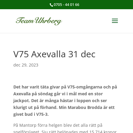
0705 - 44 01 66
V75 Axevalla 31 dec
dec 29, 2023
Det har varit täta givar på V75-omgångarna och på
Axevalla på söndag går vi i mål med en stor
jackpot. Det är många hästar i loppen och ser
klurigt ut på förhand. Min Marabou Brodda är ett
givet bud i V75-3.
På Mantorp förra helgen blev det alla rätt på
spelförslaget. Sju rätt belönades med 15 714 kronor