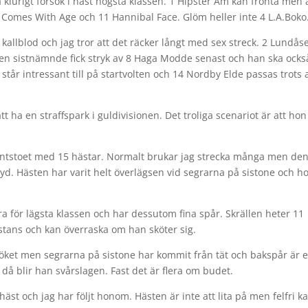
klurigt försök i näst högsta klassen. 1 Hipster Am kan fronta men
 9 Comes With Age och 11 Hannibal Face. Glöm heller inte 4 L.A.Boko
kallblod och jag tror att det räcker långt med sex streck. 2 Lundås
. Den sistnämnde fick stryk av 8 Haga Modde senast och han ska ocks
står intressant till på startvolten och 14 Nordby Elde passas trots 
tt ha en straffspark i guldivisionen. Det troliga scenariot är att hon
mantstoet med 15 hästar. Normalt brukar jag strecka många men de
ryd. Hästen har varit helt överlägsen vid segrarna på sistone och h
a för lägsta klassen och har dessutom fina spår. Skrällen heter 11
stans och kan överraska om han sköter sig.
örsöket men segrarna på sistone har kommit från tät och bakspår är e
då blir han svårslagen. Fast det är flera om budet.
st och jag har följt honom. Hästen är inte att lita på men felfri k