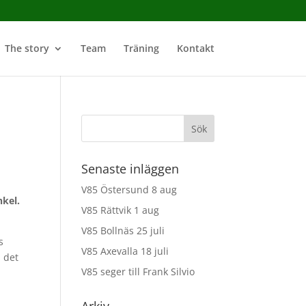
The story
Team
Träning
Kontakt
Senaste inläggen
V85 Östersund 8 aug
nkel.
V85 Rättvik 1 aug
V85 Bollnäs 25 juli
s
V85 Axevalla 18 juli
h det
V85 seger till Frank Silvio