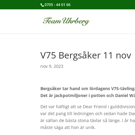
0705 - 44 01 66
V75 Bergsåker 11 nov
nov 9, 2023
Bergsåker tar hand om lördagens V75-tävling
Det är jackpotmiljoner i potten och Daniel Wä
Det var häftigt att se Dear Friend i gulddivision
var det pang till ledningen och sedan hade Dan
är sällan de bästa stona tävlar så länge. I år h
måste säga att hon är unik.