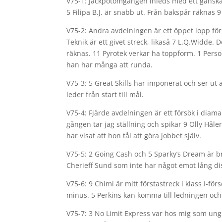
V75-1: Jackpotomgången inleds med ett ganska 
5 Filipa B.J. är snabb ut. Från bakspår räknas
V75-2: Andra avdelningen är ett öppet lopp för 
Teknik är ett givet streck, likaså 7 L.Q.Widde
räknas. 11 Pyrotek verkar ha toppform. 1 Perso 
han har många att runda.
V75-3: 5 Great Skills har imponerat och ser ut a
leder från start till mål.
V75-4: Fjärde avdelningen är ett försök i dia
gången tar jag ställning och spikar 9 Olly Håle
har visat att hon tål att göra jobbet själv.
V75-5: 2 Going Cash och 5 Sparky’s Dream är br
Cherieff Sund som inte har något emot lång di
V75-6: 9 Chimi är mitt förstastreck i klass I-f
minus. 5 Perkins kan komma till ledningen och 
V75-7: 3 No Limit Express var hos mig som unghä