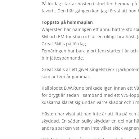
På lördag startar hästen i stoeliten hemma på
favorit. Den här gången kan jag förstå att ho
Toppsto på hemmaplan
Wäjersten har nämligen ett ännu bättre sto som 
SM och EM för ston och är en riktigt bra häst. J
Great Skills på lördag.
Femåringen har bara gjort fem starter i år och ä
blir jättespännande.
Great Skills är ett givet singelstreck i jackpot
som är fem år gammal.
Kallblodet B.W.Rune bråkade igen innan ett V8
för drygt år sedan i samband med ett V75-lopp
kuskarna klarat sig undan värre skador och i m
Hästen har visat att han inte är att lita på 
skyddad. En sådan sulky skyddar en del när häs
andra sparken vet man inte vilket skick vagnen 