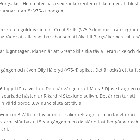
 Bergsåker. Hon möter bara sex konkurrenter och kommer att bli st
n hamnar utanför V75-kupongen.
ska ut i gulddivisionen. Great Skills (V75-3) kommer från segrar i 
ag råder att alla som har chansen att åka till Bergsåker och kolla p
r lugnt tagen. Planen är att Great Skills ska tävla i Frankrike och d
omgången och även Olly Håleryd (V75-4) spikas. Det är också ett tufft 
6-lopp i förra veckan. Den här gången satt Mats E Djuse i vagnen 
 sparkade hästen ur Rikard N Skoglund sulkyn. Det är ren tur att
in värld borde B.W.Rune sluta att tävla.
och även om B.W.Rune tävlar med säkerhetsvagn är man långt ifrån
tarna slår bakut första gången men de slår oftast fler gånger och 
är i.