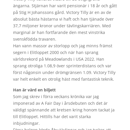
ängarna. Stjärnan har varit pensionär i 18 år och gått
på Stig H Johanssons gård. Victory Tilly är en av de
absolut bästa hästarna vi haft och han tjänade över
37,7 miljoner kronor under tävlingskarriären. Med
marginal är han fortfarande den mest vinstrika
svenskfödda travaren.
Han vann massor av storlopp och jag minns främst
segern i Elitloppet 2000 och när han sprang
världsrekord på Meadowlands i USA 2022. Han
sprang otroliga 1.08,9 över sprinterdistans och var
först någonsin under drömgränsen 1.09. Victory Tilly
var helt enkelt en otrolig häst med fantastisk teknik.
Han är värd en biljett
Som jag skrev i förra veckans krönika var jag
imponerad av A Fair Day i årsdebuten och det är
väldigt spännande att kretsen kring honom tackat ja
till Elitloppet. Hittills har det varit starka
inbjudningar.
Förra helgen körde Åby tävlingar och jag tycker att