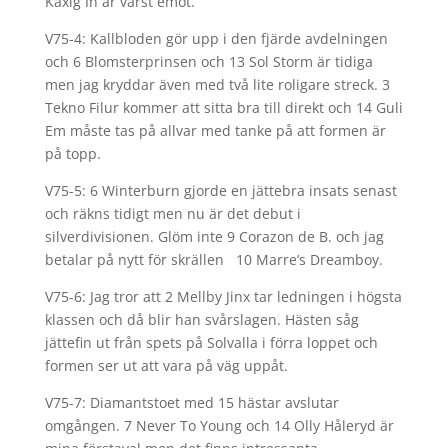
Kaxig In är värst emot.
V75-4: Kallbloden gör upp i den fjärde avdelningen
och 6 Blomsterprinsen och 13 Sol Storm är tidiga
men jag kryddar även med två lite roligare streck. 3
Tekno Filur kommer att sitta bra till direkt och 14 Guli
Em måste tas på allvar med tanke på att formen är
på topp.
V75-5: 6 Winterburn gjorde en jättebra insats senast
och räkns tidigt men nu är det debut i
silverdivisionen. Glöm inte 9 Corazon de B. och jag
betalar på nytt för skrällen 10 Marre’s Dreamboy.
V75-6: Jag tror att 2 Mellby Jinx tar ledningen i högsta
klassen och då blir han svårslagen. Hästen såg
jättefin ut från spets på Solvalla i förra loppet och
formen ser ut att vara på väg uppåt.
V75-7: Diamantstoet med 15 hästar avslutar
omgången. 7 Never To Young och 14 Olly Håleryd är