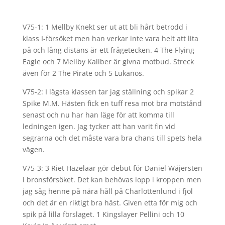
V75-1: 1 Mellby Knekt ser ut att bli hårt betrodd i
klass I-försöket men han verkar inte vara helt att lita
på och lång distans är ett frågetecken. 4 The Flying
Eagle och 7 Mellby Kaliber är givna motbud. Streck
även för 2 The Pirate och 5 Lukanos.
V75-2: I lägsta klassen tar jag ställning och spikar 2
Spike M.M. Hästen fick en tuff resa mot bra motstånd
senast och nu har han läge för att komma till
ledningen igen. Jag tycker att han varit fin vid
segrarna och det måste vara bra chans till spets hela
vägen.
V75-3: 3 Riet Hazelaar gör debut för Daniel Wäjersten
i bronsförsöket. Det kan behövas lopp i kroppen men
jag såg henne på nära håll på Charlottenlund i fjol
och det är en riktigt bra häst. Given etta för mig och
spik på lilla förslaget. 1 Kingslayer Pellini och 10