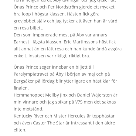
Önas Prince och Per Nordström gjorde ett mycket
bra lopp i högsta klassen. Hästen fick göra
grovjobbet själv och jag tycker att även han är värd
en rosa biljett.
Den som imponerade mest på Åby var annars
Earnest i lägsta klassen. Eric Martinssons häst fick
allt annat än en lätt resa och han kunde ändå avgöra
enkelt. Insatsen var riktigt, riktigt bra.
Önas Prince seger innebar en biljett till
Paralympiatravet på Åby i början av maj och på
Bergsåker på lördag blir ytterligare en häst klar för
finalen.
Hemmahoppet Mellby Jinx och Daniel Wäjersten är
min vinnare och jag spikar på V75 men det saknas
inte motstånd.
Kentucky River och Mister Hercules är topphästar
och även Castor The Star är intressant i den äldre
eliten.