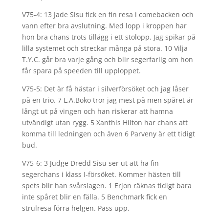
V75-4: 13 Jade Sisu fick en fin resa i comebacken och
vann efter bra avslutning. Med lopp i kroppen har
hon bra chans trots tillägg i ett stolopp. Jag spikar på
lilla systemet och streckar många på stora. 10 Vilja
T.Y.C. går bra varje gång och blir segerfarlig om hon
får spara på speeden till upploppet.
V75-5: Det är få hästar i silverförsöket och jag låser
på en trio. 7 L.A.Boko tror jag mest på men spåret är
långt ut på vingen och han riskerar att hamna
utvändigt utan rygg. 5 Xanthis Hilton har chans att
komma till ledningen och även 6 Parveny är ett tidigt
bud.
V75-6: 3 Judge Dredd Sisu ser ut att ha fin
segerchans i klass I-försöket. Kommer hästen till
spets blir han svårslagen. 1 Erjon räknas tidigt bara
inte spåret blir en fälla. 5 Benchmark fick en
strulresa förra helgen. Pass upp.