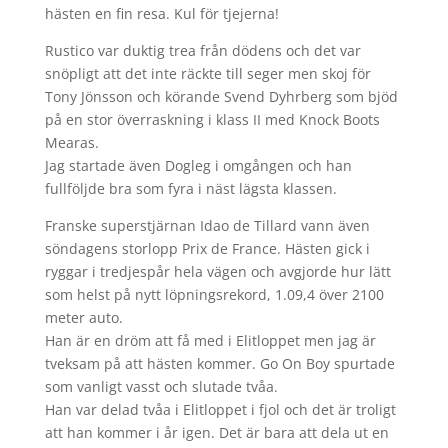
hästen en fin resa. Kul för tjejerna!
Rustico var duktig trea från dödens och det var
snöpligt att det inte räckte till seger men skoj för
Tony Jönsson och körande Svend Dyhrberg som bjöd
på en stor överraskning i klass II med Knock Boots
Mearas.
Jag startade även Dogleg i omgången och han
fullföljde bra som fyra i näst lägsta klassen.
Franske superstjärnan Idao de Tillard vann även
söndagens storlopp Prix de France. Hästen gick i
ryggar i tredjespår hela vägen och avgjorde hur lätt
som helst på nytt löpningsrekord, 1.09,4 över 2100
meter auto.
Han är en dröm att få med i Elitloppet men jag är
tveksam på att hästen kommer. Go On Boy spurtade
som vanligt vasst och slutade tvåa.
Han var delad tvåa i Elitloppet i fjol och det är troligt
att han kommer i år igen. Det är bara att dela ut en