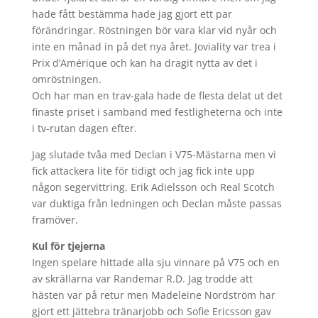
hade fått bestämma hade jag gjort ett par
förändringar. Röstningen bör vara klar vid nyår och
inte en månad in på det nya året. Joviality var trea i
Prix d’Amérique och kan ha dragit nytta av det i
omröstningen.
Och har man en trav-gala hade de flesta delat ut det
finaste priset i samband med festligheterna och inte
i tv-rutan dagen efter.
Jag slutade tvåa med Declan i V75-Mästarna men vi
fick attackera lite för tidigt och jag fick inte upp
någon segervittring. Erik Adielsson och Real Scotch
var duktiga från ledningen och Declan måste passas
framöver.
Kul för tjejerna
Ingen spelare hittade alla sju vinnare på V75 och en
av skrällarna var Randemar R.D. Jag trodde att
hästen var på retur men Madeleine Nordström har
gjort ett jättebra tränarjobb och Sofie Ericsson gav