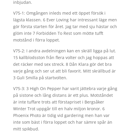
inbjudan.
V75-1: Omgången inleds med ett öppet försök i
lägsta klassen. 6 Ever Loving har intressant läge men
gör första starten för året. Jag tar med sju hästar och
glöm inte 7 Forbidden To Rest som mötte tufft
motstånd i förra loppet.
V75-2: I andra avdelningen kan en skräll ligga på lut.
15 kallblodsston från flera volter och jag hoppas att
det räcker med sex streck. 8 Dån Klara gör det bra
varje gång och ser ut att bli favorit. Mitt skrällbud är
3 Guli Smilla på startvolten.
V75-3: 3 High On Pepper har varit jättebra varje gång
på sistone och lång distans är ett plus. Motståndet
är inte tuffare trots att förstapriset i Bergsåker
Winter Trot uppgår till en halv miljon kronor. 6
Phoenix Photo är tidig vid gardering men han var
inte som bäst i förra loppet och har sämre spår än
mitt spikbud.