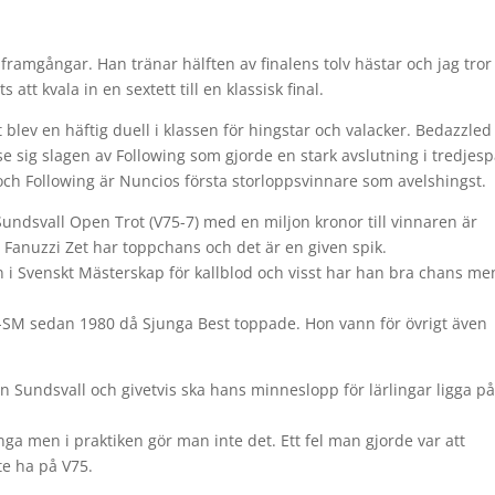
framgångar. Han tränar hälften av finalens tolv hästar och jag tror
 att kvala in en sextett till en klassisk final.
 blev en häftig duell i klassen för hingstar och valacker. Bedazzled
se sig slagen av Following som gjorde en stark avslutning i tredjes
a och Following är Nuncios första storloppsvinnare som avelshingst.
Sundsvall Open Trot (V75-7) med en miljon kronor till vinnaren är
n Fanuzzi Zet har toppchans och det är en given spik.
n i Svenskt Mästerskap för kallblod och visst har han bra chans me
ds-SM sedan 1980 då Sjunga Best toppade. Hon vann för övrigt även
ån Sundsvall och givetvis ska hans minneslopp för lärlingar ligga p
ga men i praktiken gör man inte det. Ett fel man gjorde var att
te ha på V75.