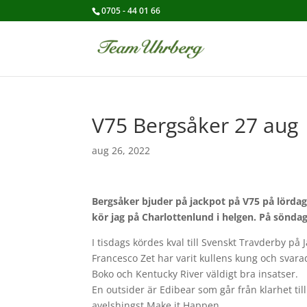
0705 - 44 01 66
V75 Bergsåker 27 aug
aug 26, 2022
Bergsåker bjuder på jackpot på V75 på lördag
kör jag på Charlottenlund i helgen. På sönda
I tisdags kördes kval till Svenskt Travderby på 
Francesco Zet har varit kullens kung och svar
Boko och Kentucky River väldigt bra insatser.
En outsider är Edibear som går från klarhet til
avelshingst Make it Happen.