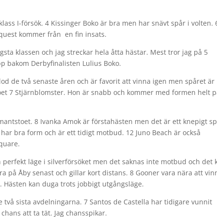
ass I-försök. 4 Kissinger Boko är bra men har snävt spår i volten. 
equest kommer från en fin insats.
gsta klassen och jag streckar hela åtta hästar. Mest tror jag på 5
pp bakom Derbyfinalisten Lulius Boko.
od de två senaste åren och är favorit att vinna igen men spåret är 
stoet 7 Stjärnblomster. Hon är snabb och kommer med formen helt 
amantstoet. 8 Ivanka Amok är förstahästen men det är ett knepigt s
la har bra form och är ett tidigt motbud. 12 Juno Beach är också
quare.
h perfekt läge i silverförsöket men det saknas inte motbud och det 
bra på Åby senast och gillar kort distans. 8 Gooner vara nära att vin
 Hästen kan duga trots jobbigt utgångsläge.
två sista avdelningarna. 7 Santos de Castella har tidigare vunnit
chans att ta tät. Jag chansspikar.