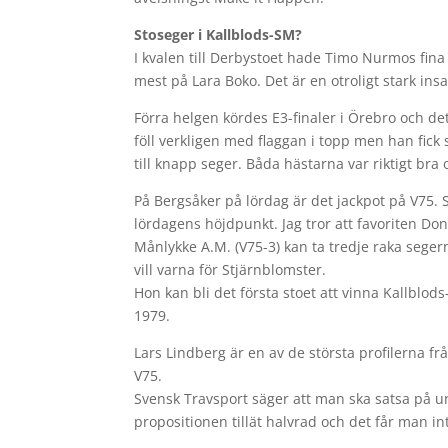
Stoseger i Kallblods-SM?
I kvalen till Derbystoet hade Timo Nurmos fina 
mest på Lara Boko. Det är en otroligt stark insats
Förra helgen kördes E3-finaler i Örebro och det
föll verkligen med flaggan i topp men han fick 
till knapp seger. Båda hästarna var riktigt br
På Bergsåker på lördag är det jackpot på V75. 
lördagens höjdpunkt. Jag tror att favoriten Do
Månlykke A.M. (V75-3) kan ta tredje raka seger
vill varna för Stjärnblomster.
Hon kan bli det första stoet att vinna Kallblo
1979.
Lars Lindberg är en av de största profilerna fr
V75.
Svensk Travsport säger att man ska satsa på un
propositionen tillät halvrad och det får man in