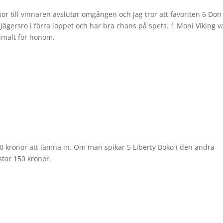
r till vinnaren avslutar omgången och jag tror att favoriten 6 Don
å Jägersro i förra loppet och har bra chans på spets. 1 Moni Viking v
timalt för honom.
00 kronor att lämna in. Om man spikar 5 Liberty Boko i den andra
star 150 kronor.