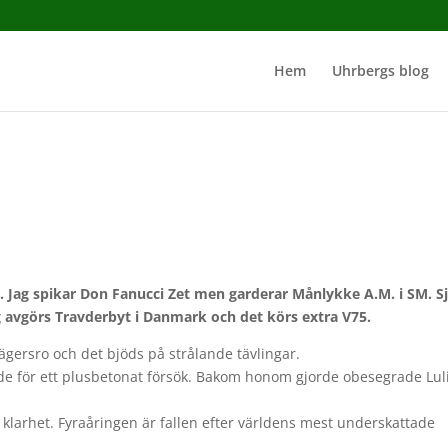
Hem
Uhrbergs blog
. Jag spikar Don Fanucci Zet men garderar Månlykke A.M. i SM. Sj
g avgörs Travderbyt i Danmark och det körs extra V75.
Jägersro och det bjöds på strålande tävlingar.
ade för ett plusbetonat försök. Bakom honom gjorde obesegrade Lul
l klarhet. Fyraåringen är fallen efter världens mest underskattade