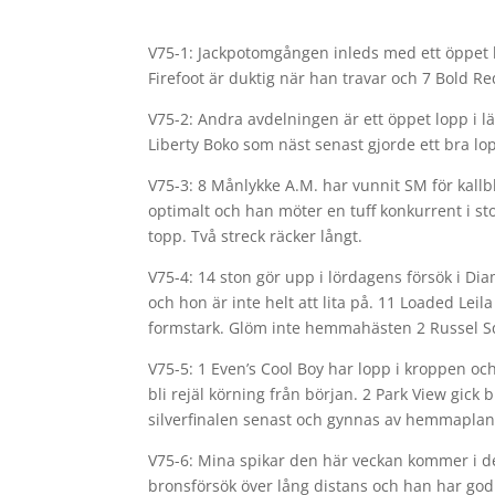
V75-1: Jackpotomgången inleds med ett öppet kl
Firefoot är duktig när han travar och 7 Bold R
V75-2: Andra avdelningen är ett öppet lopp i lä
Liberty Boko som näst senast gjorde ett bra lo
V75-3: 8 Månlykke A.M. har vunnit SM för kallbl
optimalt och han möter en tuff konkurrent i 
topp. Två streck räcker långt.
V75-4: 14 ston gör upp i lördagens försök i Di
och hon är inte helt att lita på. 11 Loaded Lei
formstark. Glöm inte hemmahästen 2 Russel S
V75-5: 1 Even’s Cool Boy har lopp i kroppen oc
bli rejäl körning från början. 2 Park View gick 
silverfinalen senast och gynnas av hemmaplan.
V75-6: Mina spikar den här veckan kommer i de 
bronsförsök över lång distans och han har god 