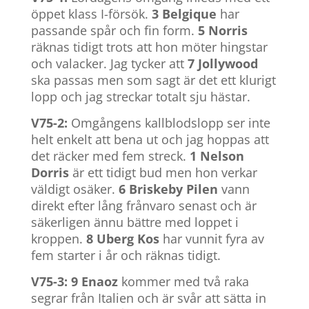
öppet klass I-försök.
3 Belgique
har
passande spår och fin form.
5 Norris
räknas tidigt trots att hon möter hingstar
och valacker. Jag tycker att
7 Jollywood
ska passas men som sagt är det ett klurigt
lopp och jag streckar totalt sju hästar.
V75-2:
Omgångens kallblodslopp ser inte
helt enkelt att bena ut och jag hoppas att
det räcker med fem streck.
1 Nelson
Dorris
är ett tidigt bud men hon verkar
väldigt osäker.
6 Briskeby Pilen
vann
direkt efter lång frånvaro senast och är
säkerligen ännu bättre med loppet i
kroppen.
8 Uberg Kos
har vunnit fyra av
fem starter i år och räknas tidigt.
V75-3: 9 Enaoz
kommer med två raka
segrar från Italien och är svår att sätta in