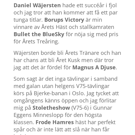
Daniel Wäjersten
hade ett succéår i fjol
och jag tror att han kommer att få ett par
tunga titlar.
Borups Victory
är min
vinnare av Årets Häst och stallkamraten
Bullet the BlueSky
för nöja sig med pris
för Årets Treåring.
Wäjersten borde bli Årets Tränare och han
har chans att bli Året Kusk men där tror
jag att det är fördel för
Magnus A Djuse
.
Som sagt är det inga tävlingar i samband
med galan utan helgens V75-tävlingar
körs på Bjerke-banan i Oslo.
Jag tycket att
omgångens känns öppen och jag förlitar
mig på
Stoletheshow
(V75-6) i Gunnar
Eggens Minneslopp för den högsta
klassen.
Frode Hamres
häst har perfekt
spår och är inte lätt att slå när han får