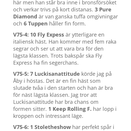
här men han står bra inne i bronsförsöket
och verkar trivs på kort distanas.
3 Pure
Diamond
är van ganska tuffa omgivningar
och
6 Tuppen
håller fin form.
V75-4: 10 Fly Expess
är ytterligare en
italiensk häst. Han kommer med fem raka
segrar och ser ut att vara bra för den
lägsta klassen. Trots bakspår ska Fly
Express ha fin segerchans.
V75-5: 7 Luckisanattitude
körde jag på
Åby i höstas. Det är en fin häst som
slutade tvåa i den starten och han är bra
för näst lägsta klassen. Jag tror att
Luckisanattitude har bra chans om
formen sitter.
1 Keep Rolling F.
har lopp i
kroppen och intressant läge.
V75-6: 1 Stoletheshow
har perfekt spår i