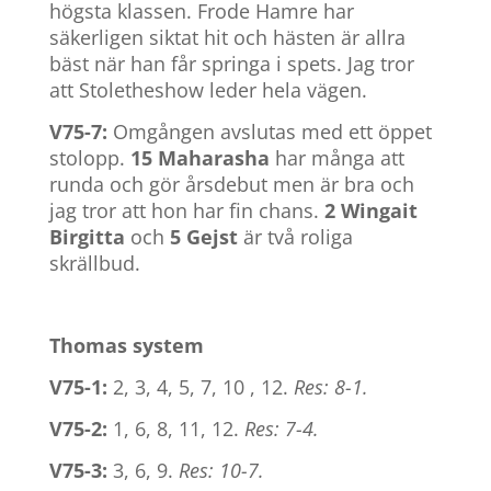
högsta klassen. Frode Hamre har
säkerligen siktat hit och hästen är allra
bäst när han får springa i spets. Jag tror
att Stoletheshow leder hela vägen.
V75-7:
Omgången avslutas med ett öppet
stolopp.
15 Maharasha
har många att
runda och gör årsdebut men är bra och
jag tror att hon har fin chans.
2 Wingait
Birgitta
och
5 Gejst
är två roliga
skrällbud.
Thomas system
V75-1:
2, 3, 4, 5, 7, 10 , 12.
Res: 8-1.
V75-2:
1, 6, 8, 11, 12.
Res: 7-4.
V75-3:
3, 6, 9.
Res: 10-7.