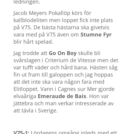
ledningen.
Jacob Meyers Pokallöp körs för
kallblodeliten men loppet fick inte plats
på V75. De bästa hästarna ska givetvis
vara med på V75 även om
Stumne Fyr
blir hårt spelad.
Jag trodde att
Go On Boy
skulle bli
svårslagen i Criterium de Vitesse men det
var tufft väder och hård bana. Hästen såg
fin ut fram till galoppen och jag hoppas
att det inte ska vara någon fara med
Elitloppet.
Vann i Cagnes sur Mer gjorde
elvaåriga
Emeraude de Bais
. Hon var
jättebra och man verkar intresserade av
att tävla i Sverige.
V75-1:
Lördagens omgång inleds med ett