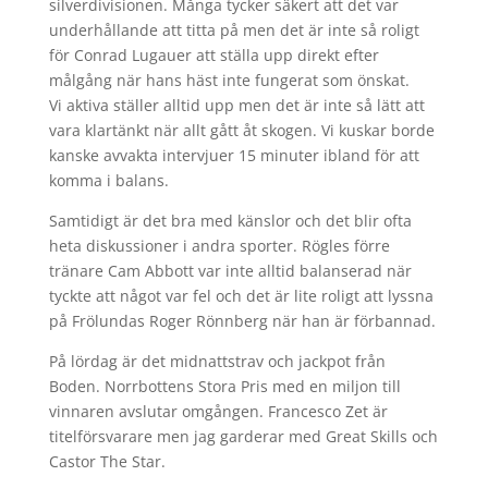
silverdivisionen. Många tycker säkert att det var
underhållande att titta på men det är inte så roligt
för Conrad Lugauer att ställa upp direkt efter
målgång när hans häst inte fungerat som önskat.
Vi aktiva ställer alltid upp men det är inte så lätt att
vara klartänkt när allt gått åt skogen. Vi kuskar borde
kanske avvakta intervjuer 15 minuter ibland för att
komma i balans.
Samtidigt är det bra med känslor och det blir ofta
heta diskussioner i andra sporter. Rögles förre
tränare Cam Abbott var inte alltid balanserad när
tyckte att något var fel och det är lite roligt att lyssna
på Frölundas Roger Rönnberg när han är förbannad.
På lördag är det midnattstrav och jackpot från
Boden. Norrbottens Stora Pris med en miljon till
vinnaren avslutar omgången. Francesco Zet är
titelförsvarare men jag garderar med Great Skills och
Castor The Star.