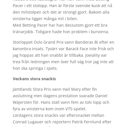
Pacer i ett stolopp. Han är förste svenske kusk att nå
den milstolpen och det är strongt gjort. Bakom alla
vinsterna ligger många mil i bilen.
Med Betting Pacer har han dessutom gjort ett bra
tränarjobb. Tidigare hade hon problem i kurvorna.
Storloppet Oslo Grand Prix vann Banderas Bi efter en
kanonbra insats. Tyvärr var Barack Face inte frisk och
jag hoppas att han snabbt är tillbaka. Joviality var
trea från ledningen men över full väg tror jag inte att
hon ska springa i spets.
Veckans stora snackis
Jämtlands Stora Pris vann Hail Mary efter fin
avslutning men dagens prestation svarade Daniel
Wäjersten för. Hans stall vann fem av tolv lopp och
fyra av vinsterna kom inom V75-spelet.
Lördagens stora snackis var eftersnacket mellan
Conrad Lugauer och reportern Patrik Fernlund efter