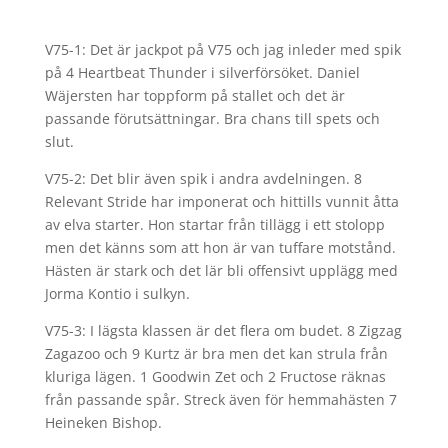
V75-1: Det är jackpot på V75 och jag inleder med spik
på 4 Heartbeat Thunder i silverförsöket. Daniel
Wäjersten har toppform på stallet och det är
passande förutsättningar. Bra chans till spets och
slut.
V75-2: Det blir även spik i andra avdelningen. 8
Relevant Stride har imponerat och hittills vunnit åtta
av elva starter. Hon startar från tillägg i ett stolopp
men det känns som att hon är van tuffare motstånd.
Hästen är stark och det lär bli offensivt upplägg med
Jorma Kontio i sulkyn.
V75-3: I lägsta klassen är det flera om budet. 8 Zigzag
Zagazoo och 9 Kurtz är bra men det kan strula från
kluriga lägen. 1 Goodwin Zet och 2 Fructose räknas
från passande spår. Streck även för hemmahästen 7
Heineken Bishop.