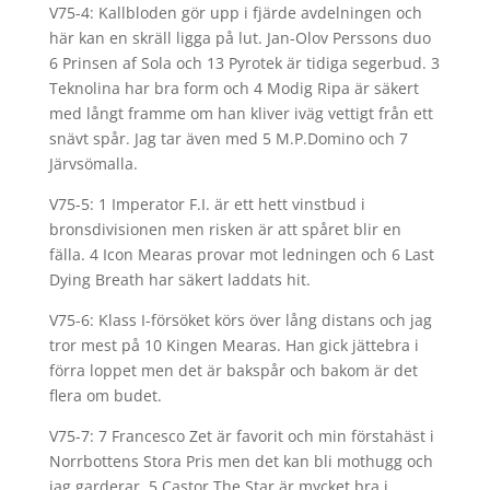
V75-4: Kallbloden gör upp i fjärde avdelningen och
här kan en skräll ligga på lut. Jan-Olov Perssons duo
6 Prinsen af Sola och 13 Pyrotek är tidiga segerbud. 3
Teknolina har bra form och 4 Modig Ripa är säkert
med långt framme om han kliver iväg vettigt från ett
snävt spår. Jag tar även med 5 M.P.Domino och 7
Järvsömalla.
V75-5: 1 Imperator F.I. är ett hett vinstbud i
bronsdivisionen men risken är att spåret blir en
fälla. 4 Icon Mearas provar mot ledningen och 6 Last
Dying Breath har säkert laddats hit.
V75-6: Klass I-försöket körs över lång distans och jag
tror mest på 10 Kingen Mearas. Han gick jättebra i
förra loppet men det är bakspår och bakom är det
flera om budet.
V75-7: 7 Francesco Zet är favorit och min förstahäst i
Norrbottens Stora Pris men det kan bli mothugg och
jag garderar. 5 Castor The Star är mycket bra i