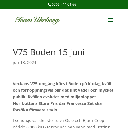
0705 - 44 01 66
V75 Boden 15 juni
jun 13, 2024
Veckans V75-omgång körs i Boden på lördag kväll
och förhoppningsvis blir det fint väder och mycket
publik. Kvällen avslutas med miljonloppet
Norrbottens Stora Pris där Francesco Zet ska
försöka försvara titeln.
I söndags var det stortrav i Oslo och Björn Goop
nådde 8 000 kusksegrar när han vann med Betting