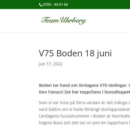
0705 - 44 01 66
V75 Boden 18 juni
jun 17, 2022
Boden tar hand om lördagens V75-tävlingar.
Don Fanucci Zet har toppchans i huvudloppet 
Som vi var inne på förra veckan är det många 
varit bättre om vi hade förlängt storloppssäso
Lördagens huvudnummer i Boden är Norrbottens
högsta klass och det ser ut som en toppchans f