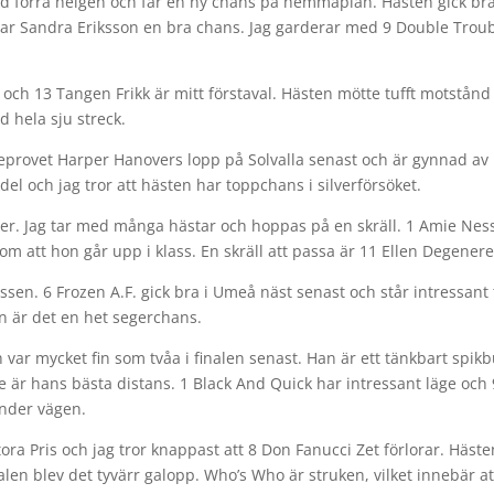
d förra helgen och får en ny chans på hemmaplan. Hästen gick bra
i har Sandra Eriksson en bra chans. Jag garderar med 9 Double Trou
och 13 Tangen Frikk är mitt förstaval. Hästen mötte tufft motstånd
 hela sju streck.
rkeprovet Harper Hanovers lopp på Solvalla senast och är gynnad av
del och jag tror att hästen har toppchans i silverförsöket.
olter. Jag tar med många hästar och hoppas på en skräll. 1 Amie Nes
m att hon går upp i klass. En skräll att passa är 11 Ellen Degenere
ssen. 6 Frozen A.F. gick bra i Umeå näst senast och står intressant t
 är det en het segerchans.
ch var mycket fin som tvåa i finalen senast. Han är ett tänkbart spik
e är hans bästa distans. 1 Black And Quick har intressant läge och 
under vägen.
a Pris och jag tror knappast att 8 Don Fanucci Zet förlorar. Häste
inalen blev det tyvärr galopp. Who’s Who är struken, vilket innebär at