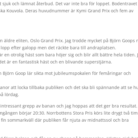
it sjuk och lämnat återbud. Det var inte bra för loppet. Bodentravet
inska Kouvola. Deras huvudnummer är Kymi Grand Prix och fem av
n äldre eliten, Oslo Grand Prix. Jag trodde mycket på Björn Goops 
lopp efter galopp men det räckte bara till andraplatsen.
en otrolig häst som bara höjer sig och blir allt bättre hela tiden. 
det är en fantastisk häst och en blivande superstjärna.
n Björn Goop lär sikta mot Jubileumspokalen för femåringar och
banor att locka tillbaka publiken och det ska bli spännande att se h
på lördag.
t intressant grepp av banan och jag hoppas att det ger bra resultat.
gången börjar 20:30. Norrbottens Stora Pris körs lite drygt två ti
n fin sommarkväll där publiken får njuta av midnattssol och bra