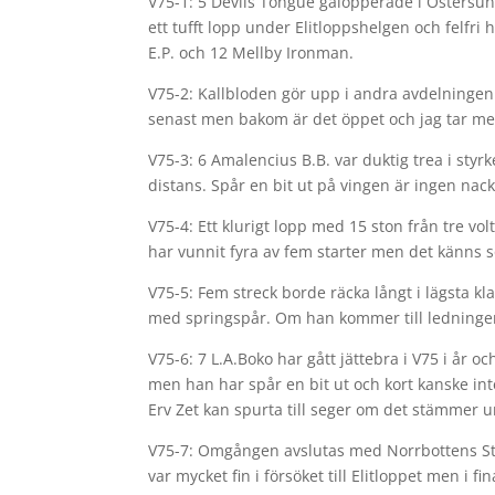
V75-1: 5 Devils Tongue galopperade i Östersun
ett tufft lopp under Elitloppshelgen och felfr
E.P. och 12 Mellby Ironman.
V75-2: Kallbloden gör upp i andra avdelningen 
senast men bakom är det öppet och jag tar med
V75-3: 6 Amalencius B.B. var duktig trea i sty
distans. Spår en bit ut på vingen är ingen nack
V75-4: Ett klurigt lopp med 15 ston från tre v
har vunnit fyra av fem starter men det känns so
V75-5: Fem streck borde räcka långt i lägsta kla
med springspår. Om han kommer till ledningen
V75-6: 7 L.A.Boko har gått jättebra i V75 i år o
men han har spår en bit ut och kort kanske int
Erv Zet kan spurta till seger om det stämmer 
V75-7: Omgången avslutas med Norrbottens Stor
var mycket fin i försöket till Elitloppet men i f