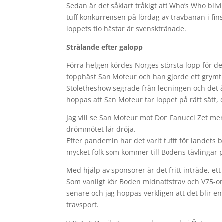
Sedan är det såklart tråkigt att Who’s Who bliv
tuff konkurrensen på lördag av travbanan i f
loppets tio hästar är svensktränade.
Strålande efter galopp
Förra helgen kördes Norges största lopp för de
topphäst San Moteur och han gjorde ett grymt 
Stoletheshow segrade från ledningen och det är 
hoppas att San Moteur tar loppet på rätt sätt, 
Jag vill se San Moteur mot Don Fanucci Zet me
drömmötet lär dröja.
Efter pandemin har det varit tufft för landets 
mycket folk som kommer till Bodens tävlingar 
Med hjälp av sponsorer är det fritt inträde, et
Som vanligt kör Boden midnattstrav och V75-om
senare och jag hoppas verkligen att det blir e
travsport.