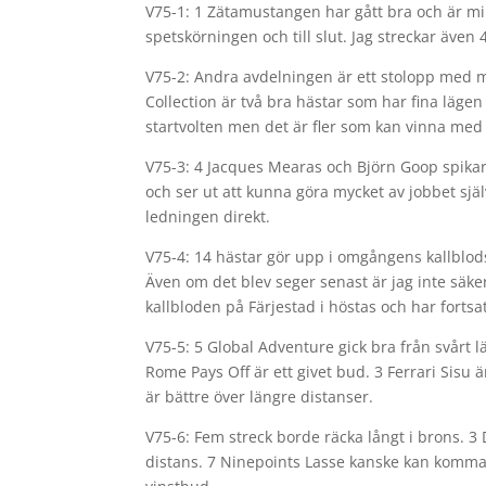
V75-1: 1 Zätamustangen har gått bra och är min
spetskörningen och till slut. Jag streckar även
V75-2: Andra avdelningen är ett stolopp med m
Collection är två bra hästar som har fina läge
startvolten men det är fler som kan vinna med 
V75-3: 4 Jacques Mearas och Björn Goop spikar j
och ser ut att kunna göra mycket av jobbet sjä
ledningen direkt.
V75-4: 14 hästar gör upp i omgångens kallbl
Även om det blev seger senast är jag inte säke
kallbloden på Färjestad i höstas och har fortsat
V75-5: 5 Global Adventure gick bra från svårt l
Rome Pays Off är ett givet bud. 3 Ferrari Sis
är bättre över längre distanser.
V75-6: Fem streck borde räcka långt i brons. 3
distans. 7 Ninepoints Lasse kanske kan komma ti