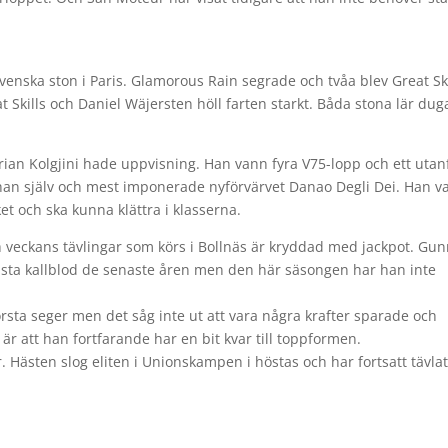
venska ston i Paris. Glamorous Rain segrade och tvåa blev Great Ski
t Skills och Daniel Wäjersten höll farten starkt. Båda stona lär dug
drian Kolgjini hade uppvisning. Han vann fyra V75-lopp och ett utan
han själv och mest imponerade nyförvärvet Danao Degli Dei. Han v
ket och ska kunna klättra i klasserna.
h veckans tävlingar som körs i Bollnäs är kryddad med jackpot. Gu
ästa kallblod de senaste åren men den här säsongen har han inte
första seger men det såg inte ut att vara några krafter sparade och
är att han fortfarande har en bit kvar till toppformen.
 Hästen slog eliten i Unionskampen i höstas och har fortsatt tävla