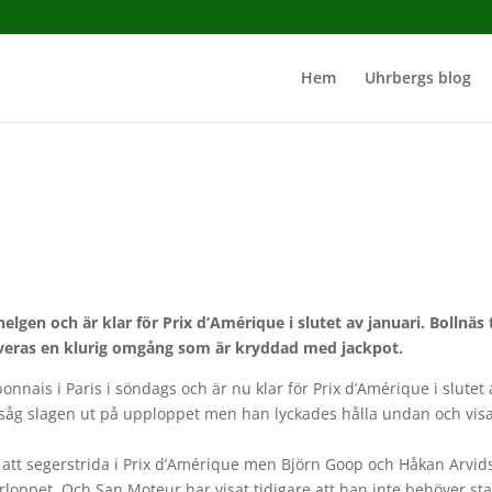
Hem
Uhrbergs blog
elgen och är klar för Prix d’Amérique i slutet av januari. Bollnäs 
rveras en klurig omgång som är kryddad med jackpot.
nais i Paris i söndags och är nu klar för Prix d’Amérique i slutet 
 såg slagen ut på upploppet men han lyckades hålla undan och vis
 att segerstrida i Prix d’Amérique men Björn Goop och Håkan Arvid
orloppet. Och San Moteur har visat tidigare att han inte behöver sta