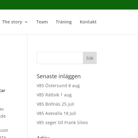
The story
Team
Träning
Kontakt
Senaste inläggen
V85 Östersund 8 aug
tar
V85 Rättvik 1 aug
V85 Bollnäs 25 juli
av
V85 Axevalla 18 juli
ade
V85 seger till Frank Silvio
sson
rta