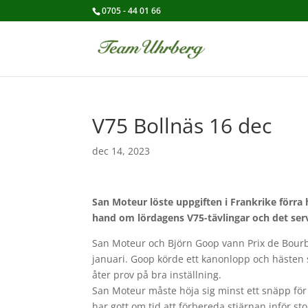
0705 - 44 01 66
V75 Bollnäs 16 dec
dec 14, 2023
San Moteur löste uppgiften i Frankrike förra h
hand om lördagens V75-tävlingar och det se
San Moteur och Björn Goop vann Prix de Bourbon
januari. Goop körde ett kanonlopp och hästen
åter prov på bra inställning.
San Moteur måste höja sig minst ett snäpp för
har gott om tid att förbereda stjärnan inför st