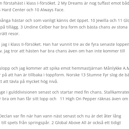
 förstahäst i klass I-försöket. 2 My Dreams är nog tuffast emot båd
 4 Hard Center och 10 Always Face.
ånga hästar och som vanligt känns det öppet. 10 Jewilla och 11 Gl
n på tillägg. 3 Undine Celber har bra form och bästa chans av stona
rätt resor.
ag i klass II-försöket. Han har vunnit tre av de fyra senaste loppe
lv. Jag tror att hästen har bra chans även om han inte kommer till
odslopp och jag kommer att spika emot hemmastjärnan Månlykke A.
r på att han är tillbaka i toppform. Norske 13 Stumne Fyr slog de b
t att tävla på mycket hög nivå.
äge i gulddivisionen senast och startar med fin chans. Stallkamrate
u är bra om han får sitt lopp och 11 High On Pepper räknas även om
 Declan var fin när han vann näst senast och nu är det åter lång
ll spets från springspår. 2 Global Above All är också ett tidigt