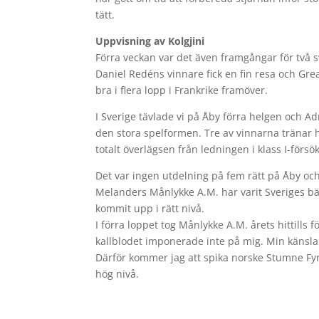
tätt.
Uppvisning av Kolgjini
Förra veckan var det även framgångar för två s
Daniel Redéns vinnare fick en fin resa och Grea
bra i flera lopp i Frankrike framöver.
I Sverige tävlade vi på Åby förra helgen och A
den stora spelformen. Tre av vinnarna tränar 
totalt överlägsen från ledningen i klass I-försö
Det var ingen utdelning på fem rätt på Åby oc
Melanders Månlykke A.M. har varit Sveriges b
kommit upp i rätt nivå.
I förra loppet tog Månlykke A.M. årets hittills 
kallblodet imponerade inte på mig. Min känsla 
Därför kommer jag att spika norske Stumne Fyr.
hög nivå.