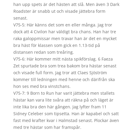
han upp spets är det hästen att slå. Men även 3 Dark
Roadster är snabb ut och visade jättebra form
senast.
V75-5: Här känns det som en eller många. Jag tror
dock att 4 Civilon har väldigt bra chans. Han har tre
raka galoppmissar men travar han är det en mycket
bra häst för klassen som gick en 1.13-tid på
distansen redan som treåring.
V75-6: Här kommer mitt nästa spikförslag. 6 Faeza
Zet spurtade bra som trea bakom bra hästar senast
och visade full form. Jag tror att Claes Sjöström
kommer till ledningen med henne och därifrån ska
hon ses med bra vinstchans.
V75-7: 9 Born to Run har varit jättebra men stallets
hästar kan vara lite svåra att räkna på och läget är
inte lika bra den här gången. Jag lyfter fram 11
Sidney Celeber som tipsetta. Han är kapabel och satt
fast med krafter kvar i Halmstad senast. Plockar även
med tre hästar som har framspår.