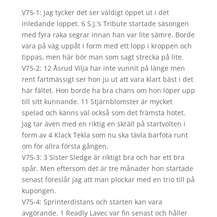
V75-1: Jag tycker det ser väldigt öppet ut i det
inledande loppet. 6 S.J.’s Tribute startade säsongen
med fyra raka segrar innan han var lite sämre. Borde
vara på väg uppåt i form med ett lopp i kroppen och
tippas, men här bör man som sagt strecka på lite.
V75-2: 12 Åsrud Vilja har inte vunnit på länge men
rent fartmässigt ser hon ju ut att vara klart bäst i det
här fältet. Hon borde ha bra chans om hon löper upp
till sitt kunnande. 11 Stjärnblomster är mycket
spelad och känns väl också som det främsta hotet.
Jag tar även med en riktig en skräll på startvolten i
form av 4 Klack Tekla som nu ska tävla barfota runt
om för allra första gången.
V75-3: 3 Sister Sledge är riktigt bra och har ett bra
spår. Men eftersom det är tre månader hon startade
senast föreslår jag att man plockar med en trio till på
kupongen.
V75-4: Sprinterdistans och starten kan vara
avgörande. 1 Readly Lavec var fin senast och håller