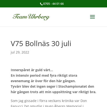
0705 - 44 01 66
V75 Bollnäs 30 juli
jul 29, 2022
Innerspåret är guld värt…
En intensiv period med fyra riktigt stora
evenemang är över för den här gången.
Tyvärr blev det ingen seger i Stochampionatet den
här gången trots att min uppsittning var riktigt bra.
Som jag gissade i förra veckans krönika var Don
Fanucci Zet omutlig i Hugo Åbergs Memorial i