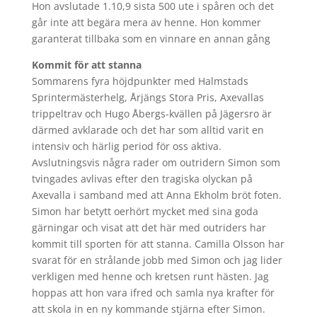
Hon avslutade 1.10,9 sista 500 ute i spåren och det
går inte att begära mera av henne. Hon kommer
garanterat tillbaka som en vinnare en annan gång
Kommit för att stanna
Sommarens fyra höjdpunkter med Halmstads
Sprintermästerhelg, Årjängs Stora Pris, Axevallas
trippeltrav och Hugo Åbergs-kvällen på Jägersro är
därmed avklarade och det har som alltid varit en
intensiv och härlig period för oss aktiva.
Avslutningsvis några rader om outridern Simon som
tvingades avlivas efter den tragiska olyckan på
Axevalla i samband med att Anna Ekholm bröt foten.
Simon har betytt oerhört mycket med sina goda
gärningar och visat att det här med outriders har
kommit till sporten för att stanna. Camilla Olsson har
svarat för en strålande jobb med Simon och jag lider
verkligen med henne och kretsen runt hästen. Jag
hoppas att hon vara ifred och samla nya krafter för
att skola in en ny kommande stjärna efter Simon.