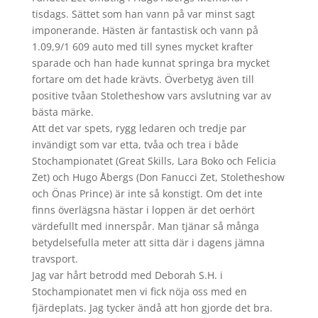
tisdags. Sättet som han vann på var minst sagt
imponerande. Hästen är fantastisk och vann på
1.09,9/1 609 auto med till synes mycket krafter
sparade och han hade kunnat springa bra mycket
fortare om det hade krävts. Överbetyg även till
positive tvåan Stoletheshow vars avslutning var av
bästa märke.
Att det var spets, rygg ledaren och tredje par
invändigt som var etta, tvåa och trea i både
Stochampionatet (Great Skills, Lara Boko och Felicia
Zet) och Hugo Åbergs (Don Fanucci Zet, Stoletheshow
och Önas Prince) är inte så konstigt. Om det inte
finns överlägsna hästar i loppen är det oerhört
värdefullt med innerspår. Man tjänar så många
betydelsefulla meter att sitta där i dagens jämna
travsport.
Jag var hårt betrodd med Deborah S.H. i
Stochampionatet men vi fick nöja oss med en
fjärdeplats. Jag tycker ändå att hon gjorde det bra.