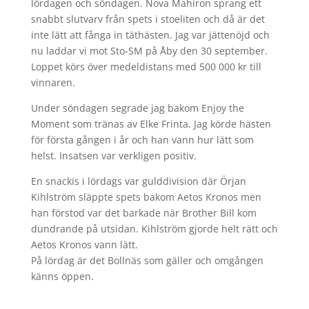
lördagen och söndagen. Nova Mahiron sprang ett
snabbt slutvarv från spets i stoeliten och då är det
inte lätt att fånga in täthästen. Jag var jättenöjd och
nu laddar vi mot Sto-SM på Åby den 30 september.
Loppet körs över medeldistans med 500 000 kr till
vinnaren.
Under söndagen segrade jag bakom Enjoy the
Moment som tränas av Elke Frinta. Jag körde hästen
för första gången i år och han vann hur lätt som
helst. Insatsen var verkligen positiv.
En snackis i lördags var gulddivision där Örjan
Kihlström släppte spets bakom Aetos Kronos men
han förstod var det barkade när Brother Bill kom
dundrande på utsidan. Kihlström gjorde helt rätt och
Aetos Kronos vann lätt.
På lördag är det Bollnäs som gäller och omgången
känns öppen.