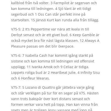
kallblod från två volter. 3 Farmpilot är segervan och
kan komma till ledningen. 4 Sjö Vant är ett tidigt
segerbud och 1 Oss Can står perfekt inne på
startvolten. 15 Järvsö Kurt kan runda alla från tillägg.
V75-5: 2 It’s Peppertime var nära att kvala in till
Derbyt senast och är ett givet bud. 6 Keep Gamble är
också mycket bra för näst lägsta klassen. 12 Always A
Pleasure passas om det blir överpace.
V75-6: 7 Isabella Cash har kommit igång starkt på
sistone och kan komma till ledningen vid offensivt
upplägg. 11 Ivanka Amok och 9 Celiaz är tidiga.
Loppets roliga bud är 2 Heartbeat Julie, 4 Infinity Sisu
och 6 Honfleur Mearas.
V75-7: 5 Lozano di Quattro går jättebra varje gång
och står verkligen på tur för en seger på V75. Hästen
vann trots bakspår över kort distans senast och
formen verkar vara helt på topp. Han kan vinna från
spets men är troligen ännu vassare med lopp på