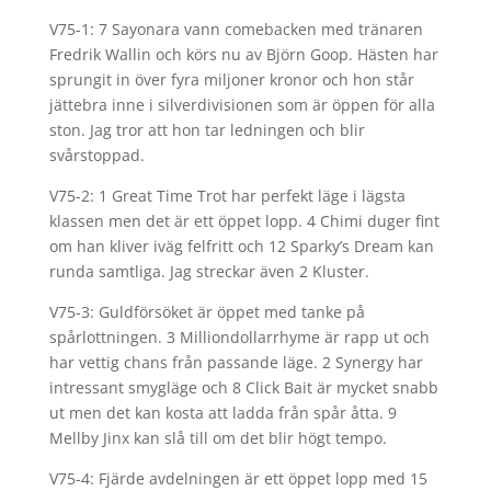
V75-1: 7 Sayonara vann comebacken med tränaren
Fredrik Wallin och körs nu av Björn Goop. Hästen har
sprungit in över fyra miljoner kronor och hon står
jättebra inne i silverdivisionen som är öppen för alla
ston. Jag tror att hon tar ledningen och blir
svårstoppad.
V75-2: 1 Great Time Trot har perfekt läge i lägsta
klassen men det är ett öppet lopp. 4 Chimi duger fint
om han kliver iväg felfritt och 12 Sparky’s Dream kan
runda samtliga. Jag streckar även 2 Kluster.
V75-3: Guldförsöket är öppet med tanke på
spårlottningen. 3 Milliondollarrhyme är rapp ut och
har vettig chans från passande läge. 2 Synergy har
intressant smygläge och 8 Click Bait är mycket snabb
ut men det kan kosta att ladda från spår åtta. 9
Mellby Jinx kan slå till om det blir högt tempo.
V75-4: Fjärde avdelningen är ett öppet lopp med 15