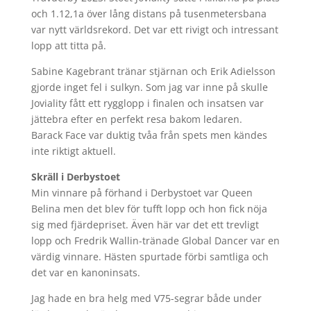
och 1.12,1a över lång distans på tusenmetersbana
var nytt världsrekord. Det var ett rivigt och intressant
lopp att titta på.
Sabine Kagebrant tränar stjärnan och Erik Adielsson
gjorde inget fel i sulkyn. Som jag var inne på skulle
Joviality fått ett rygglopp i finalen och insatsen var
jättebra efter en perfekt resa bakom ledaren.
Barack Face var duktig tvåa från spets men kändes
inte riktigt aktuell.
Skräll i Derbystoet
Min vinnare på förhand i Derbystoet var Queen
Belina men det blev för tufft lopp och hon fick nöja
sig med fjärdepriset. Även här var det ett trevligt
lopp och Fredrik Wallin-tränade Global Dancer var en
värdig vinnare. Hästen spurtade förbi samtliga och
det var en kanoninsats.
Jag hade en bra helg med V75-segrar både under