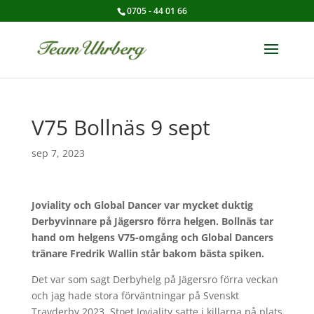
0705 - 44 01 66
V75 Bollnäs 9 sept
sep 7, 2023
Joviality och Global Dancer var mycket duktig
Derbyvinnare på Jägersro förra helgen. Bollnäs tar
hand om helgens V75-omgång och Global Dancers
tränare Fredrik Wallin står bakom bästa spiken.
Det var som sagt Derbyhelg på Jägersro förra veckan
och jag hade stora förväntningar på Svenskt
Travderby 2023. Stoet Joviality satte i killarna på plats