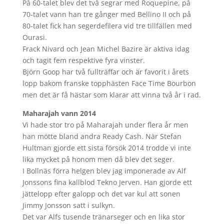
På 60-talet blev det två segrar med Roquepine, på
70-talet vann han tre gånger med Bellino II och på
80-talet fick han segerdefilera vid tre tillfällen med
Ourasi.
Frack Nivard och Jean Michel Bazire är aktiva idag
och tagit fem respektive fyra vinster.
Björn Goop har två fullträffar och är favorit i årets
lopp bakom franske topphästen Face Time Bourbon
men det är få hästar som klarar att vinna två år i rad.
Maharajah vann 2014
Vi hade stor tro på Maharajah under flera år men
han mötte bland andra Ready Cash. När Stefan
Hultman gjorde ett sista försök 2014 trodde vi inte
lika mycket på honom men då blev det seger.
I Bollnäs förra helgen blev jag imponerade av Alf
Jonssons fina kallblod Tekno Jerven. Han gjorde ett
jättelopp efter galopp och det var kul att sonen
Jimmy Jonsson satt i sulkyn.
Det var Alfs tusende tränarseger och en lika stor