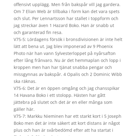
offensivt upplägg. Men från bakspår vill jag gardera.
Om 7 Elian Web är tillbaka i form kan det vara spets
och slut. Per Lennartsson har stallet i toppform och
jag streckar även 1 Hazard Boko. Han är snabb ut
och garanterad fin resa.
V75-5: Lördagens försök i bronsdivisionen är inte helt
lätt att bena ut. Jag blev imponerad av 9 Phoenix
Photo när han vann Sylvesterloppet på nyårsafton
efter lång frånvaro. Nu är det hemmaplan och lopp i
kroppen men han har tjänat snabba pengar och
missgynnas av bakspår. 4 Opalis och 2 Dominic Wibb
ska räknas.
V75-6: Det är en öppen omgång och jag chansspikar
14 Havana Boko i ett stolopp. Hästen har gått
jättebra på slutet och det är en eller många som
gäller här.
V75-7: Markku Nieminen har ett starkt kort i 5 Joseph
Boko men det är inte säkert att kort distans är något
plus och han är svårbedömd efter att ha startat i