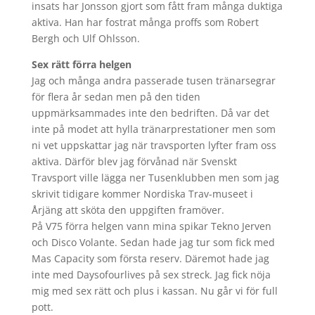
insats har Jonsson gjort som fått fram många duktiga
aktiva. Han har fostrat många proffs som Robert
Bergh och Ulf Ohlsson.
Sex rätt förra helgen
Jag och många andra passerade tusen tränarsegrar
för flera år sedan men på den tiden
uppmärksammades inte den bedriften. Då var det
inte på modet att hylla tränarprestationer men som
ni vet uppskattar jag när travsporten lyfter fram oss
aktiva. Därför blev jag förvånad när Svenskt
Travsport ville lägga ner Tusenklubben men som jag
skrivit tidigare kommer Nordiska Trav-museet i
Årjäng att sköta den uppgiften framöver.
På V75 förra helgen vann mina spikar Tekno Jerven
och Disco Volante. Sedan hade jag tur som fick med
Mas Capacity som första reserv. Däremot hade jag
inte med Daysofourlives på sex streck. Jag fick nöja
mig med sex rätt och plus i kassan. Nu går vi för full
pott.