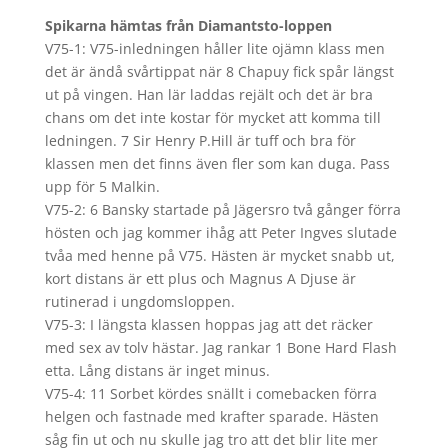
Spikarna hämtas från Diamantsto-loppen
V75-1: V75-inledningen håller lite ojämn klass men
det är ändå svårtippat när 8 Chapuy fick spår längst
ut på vingen. Han lär laddas rejält och det är bra
chans om det inte kostar för mycket att komma till
ledningen. 7 Sir Henry P.Hill är tuff och bra för
klassen men det finns även fler som kan duga. Pass
upp för 5 Malkin.
V75-2: 6 Bansky startade på Jägersro två gånger förra
hösten och jag kommer ihåg att Peter Ingves slutade
tvåa med henne på V75. Hästen är mycket snabb ut,
kort distans är ett plus och Magnus A Djuse är
rutinerad i ungdomsloppen.
V75-3: I längsta klassen hoppas jag att det räcker
med sex av tolv hästar. Jag rankar 1 Bone Hard Flash
etta. Lång distans är inget minus.
V75-4: 11 Sorbet kördes snällt i comebacken förra
helgen och fastnade med krafter sparade. Hästen
såg fin ut och nu skulle jag tro att det blir lite mer