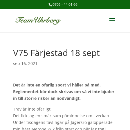
0705 - 44 01 66
V75 Färjestad 18 sept
sep 16, 2021
Det är inte en ofarlig sport vi håller på med.
Reglementet bör dock skrivas om så vi inte bjuder
in till större risker än nödvändigt.
Trav är inte ofarligt.
Det fick jag en smärtsam påminnelse om i veckan.
Under tisdagens tävlingar på Jägersro galopperade
min häst Merope Wik från start och när jag tog i