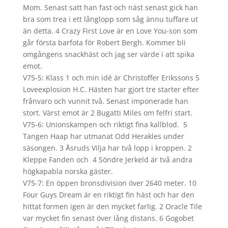
Mom. Senast satt han fast och näst senast gick han
bra som trea i ett långlopp som såg ännu tuffare ut
än detta. 4 Crazy First Love är en Love You-son som
går första barfota för Robert Bergh. Kommer bli
omgångens snackhäst och jag ser värde i att spika
emot.
V75-5: Klass 1 och min idé är Christoffer Erikssons 5
Loveexplosion H.C. Hästen har gjort tre starter efter
frånvaro och vunnit två. Senast imponerade han
stort. Värst emot är 2 Bugatti Miles om felfri start.
V75-6: Unionskampen och riktigt fina kallblod. 5
Tangen Haap har utmanat Odd Herakles under
säsongen. 3 Åsruds Vilja har två lopp i kroppen. 2
Kleppe Fanden och 4 Söndre Jerkeld är två andra
högkapabla norska gäster.
V75-7: En öppen bronsdivision över 2640 meter. 10
Four Guys Dream är en riktigt fin häst och har den
hittat formen igen är den mycket farlig. 2 Oracle Tile
var mycket fin senast över lång distans. 6 Gogobet