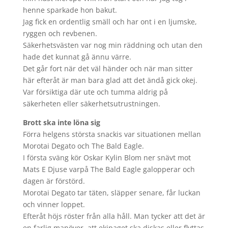
henne sparkade hon bakut.
Jag fick en ordentlig smäll och har ont i en ljumske,
ryggen och revbenen.
Säkerhetsvästen var nog min räddning och utan den
hade det kunnat gå ännu värre.
Det går fort när det väl händer och när man sitter
här efteråt är man bara glad att det ändå gick okej.
Var försiktiga där ute och tumma aldrig på
säkerheten eller säkerhetsutrustningen.
Brott ska inte löna sig
Förra helgens största snackis var situationen mellan
Morotai Degato och The Bald Eagle.
I första sväng kör Oskar Kylin Blom ner snävt mot
Mats E Djuse varpå The Bald Eagle galopperar och
dagen är förstörd.
Morotai Degato tar täten, släpper senare, får luckan
och vinner loppet.
Efteråt höjs röster från alla håll. Man tycker att det är
en farlig manöver, att ekipaget ska diskas eller flyttas