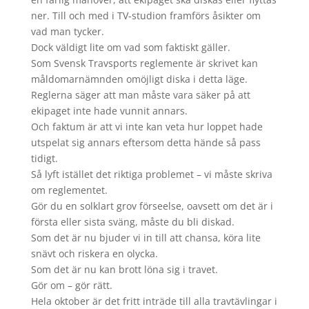
ner. Till och med i TV-studion framförs åsikter om
vad man tycker.
Dock väldigt lite om vad som faktiskt gäller.
Som Svensk Travsports reglemente är skrivet kan
måldomarnämnden omöjligt diska i detta läge.
Reglerna säger att man måste vara säker på att
ekipaget inte hade vunnit annars.
Och faktum är att vi inte kan veta hur loppet hade
utspelat sig annars eftersom detta hände så pass
tidigt.
Så lyft istället det riktiga problemet – vi måste skriva
om reglementet.
Gör du en solklart grov förseelse, oavsett om det är i
första eller sista sväng, måste du bli diskad.
Som det är nu bjuder vi in till att chansa, köra lite
snävt och riskera en olycka.
Som det är nu kan brott löna sig i travet.
Gör om – gör rätt.
Hela oktober är det fritt inträde till alla travtävlingar i