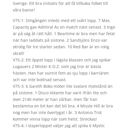
Sverige. Ett bra initiativ för att få tillbaka folket till
våra banor!
V75-1: Omgången inleds med ett svårt lopp. 7 Mas
Capacity gav Admiral As en match näst senast. 3 Ingo
är på väg åt rätt håll. 1 Beartime är bra men har felat
när han laddats på sistone. 2 Sandsjöns Enzo var
otrolig för tre starter sedan. 10 Red Bar är en rolig
skräll!
V75-2: Ett öppet lopp i lägsta klassen och jag spikar
Lugauers 2 Mister K.O.Z. som jag tror är bästa
hästen. Han har vunnit fem av sju lopp i karriären
och var inte bottnad senast.
V75-3: 6 Gareth Boko möter lite svalare motstånd än
på sistone. 1 Disco Volante har varit ifrån lite och
över 2140 meter är han sårbar, men får han
bestämma en bit kan det bli bra. 4 Missle Hill är bra
nog men har inte övertygat i år. 3 Antonio Trot
kommer vinna lopp när som helst. Streckas!
V75-4: I stayerloppet väljer jag att spika 6 Mystic