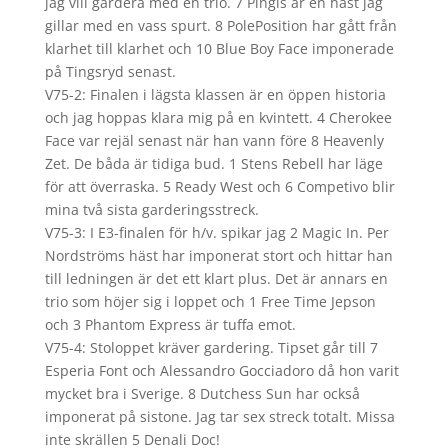
jag vill gardera med en trio. 7 Pingis är en häst jag
gillar med en vass spurt. 8 PolePosition har gått från
klarhet till klarhet och 10 Blue Boy Face imponerade
på Tingsryd senast.
V75-2: Finalen i lägsta klassen är en öppen historia
och jag hoppas klara mig på en kvintett. 4 Cherokee
Face var rejäl senast när han vann före 8 Heavenly
Zet. De båda är tidiga bud. 1 Stens Rebell har läge
för att överraska. 5 Ready West och 6 Competivo blir
mina två sista garderingsstreck.
V75-3: I E3-finalen för h/v. spikar jag 2 Magic In. Per
Nordströms häst har imponerat stort och hittar han
till ledningen är det ett klart plus. Det är annars en
trio som höjer sig i loppet och 1 Free Time Jepson
och 3 Phantom Express är tuffa emot.
V75-4: Stoloppet kräver gardering. Tipset går till 7
Esperia Font och Alessandro Gocciadoro då hon varit
mycket bra i Sverige. 8 Dutchess Sun har också
imponerat på sistone. Jag tar sex streck totalt. Missa
inte skrällen 5 Denali Doc!