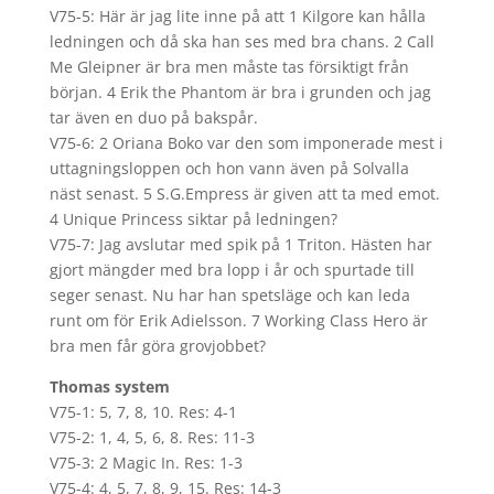
V75-5: Här är jag lite inne på att 1 Kilgore kan hålla
ledningen och då ska han ses med bra chans. 2 Call
Me Gleipner är bra men måste tas försiktigt från
början. 4 Erik the Phantom är bra i grunden och jag
tar även en duo på bakspår.
V75-6: 2 Oriana Boko var den som imponerade mest i
uttagningsloppen och hon vann även på Solvalla
näst senast. 5 S.G.Empress är given att ta med emot.
4 Unique Princess siktar på ledningen?
V75-7: Jag avslutar med spik på 1 Triton. Hästen har
gjort mängder med bra lopp i år och spurtade till
seger senast. Nu har han spetsläge och kan leda
runt om för Erik Adielsson. 7 Working Class Hero är
bra men får göra grovjobbet?
Thomas system
V75-1: 5, 7, 8, 10. Res: 4-1
V75-2: 1, 4, 5, 6, 8. Res: 11-3
V75-3: 2 Magic In. Res: 1-3
V75-4: 4, 5, 7, 8, 9, 15. Res: 14-3