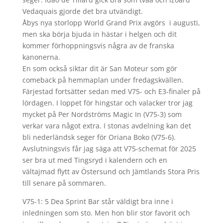
Vedaquais gjorde det bra utvändigt.
Åbys nya storlopp World Grand Prix avgörs i augusti,
men ska börja bjuda in hästar i helgen och dit
kommer förhoppningsvis några av de franska
kanonerna.
En som också siktar dit är San Moteur som gör
comeback på hemmaplan under fredagskvällen.
Färjestad fortsätter sedan med V75- och E3-finaler på
lördagen. I loppet för hingstar och valacker tror jag
mycket på Per Nordströms Magic In (V75-3) som
verkar vara något extra. I stonas avdelning kan det
bli nederländsk seger för Oriana Boko (V75-6).
Avslutningsvis får jag säga att V75-schemat för 2025
ser bra ut med Tingsryd i kalendern och en
vältajmad flytt av Östersund och Jämtlands Stora Pris
till senare på sommaren.
V75-1: 5 Dea Sprint Bar står väldigt bra inne i
inledningen som sto. Men hon blir stor favorit och