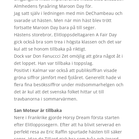
Almhedens fyraåring Maroon Day för.
Jag satt själv i ledningen med min DeChambeau och
svarade ut hästen. Men när min häst blev trött
fortsatte Maroon Day bara på till seger.
Hästens storebror, Elitloppsdeltagaren A Fair Day
gick också bra som trea i högsta klassen och det var
kul att se honom tillbaka på riktigt.
Dock var Don Fanuccci Zet omöjlig att göra något åt i
det loppet. Han var tillbaka i toppslag.
Positivt i Kalmar var också att publiksiffran visade
gröna siffror jämfört med fjolåret. Generellt hade vi
flera fina besökssiffror under midsommarhelgen och
det är kul att det svenska folket hittar ut till
travbanorna i sommarvärmen.
San Moteur är tillbaka
Nere i Frankrike gjorde Horsy Dream första starten
efter Elitloppssegern. Efter att ha blivit serverad en
perfekt resa av Eric Raffin spurtade hästen till säker
seger. Idao de Tillard gick bra som tvåa och Izoard