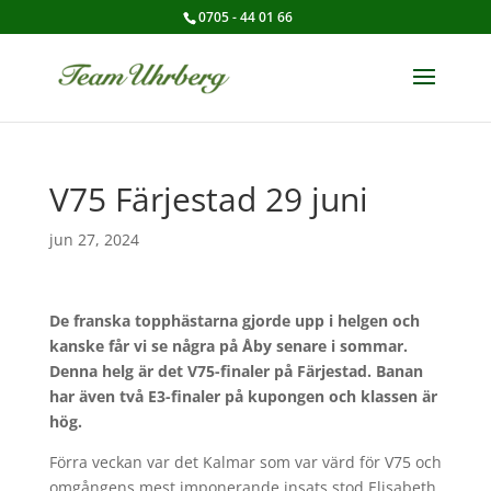
0705 - 44 01 66
V75 Färjestad 29 juni
jun 27, 2024
De franska topphästarna gjorde upp i helgen och
kanske får vi se några på Åby senare i sommar.
Denna helg är det V75-finaler på Färjestad. Banan
har även två E3-finaler på kupongen och klassen är
hög.
Förra veckan var det Kalmar som var värd för V75 och
omgångens mest imponerande insats stod Elisabeth