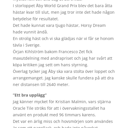
I storloppet Åby World Grand Prix blev det bara åtta
hästar kvar till slut, men jag tror inte det hade någon
betydelse för resultatet.
Det hade kunnat vara tjugo hästar, Horsy Dream
hade vunnit ändå.
En otrolig häst och vi ska glädjas när vi får se honom
tävla i Sverige.
Örjan Kihlström bakom Francesco Zet fick
maxutdelning med andrapriset och jag har svårt att
köpa kritiken jag sett om hans styrning.
Överlag tycker jag Åby ska vara stolta över loppet och
arrangemanget. Jag kanske skulle fundera på att dra
ner distansen till 2640 meter.
”Ett bra upplägg”
Jag känner mycket för Kristian Malmin, vars stjärna
Oracle Tile ströks för att i övervakningsstallet ha
använt en produkt med 96 timmars karens.
Det var en ärlig miss och hovsmörjen som användes
är som ett nagellack, och hade inte påverkat