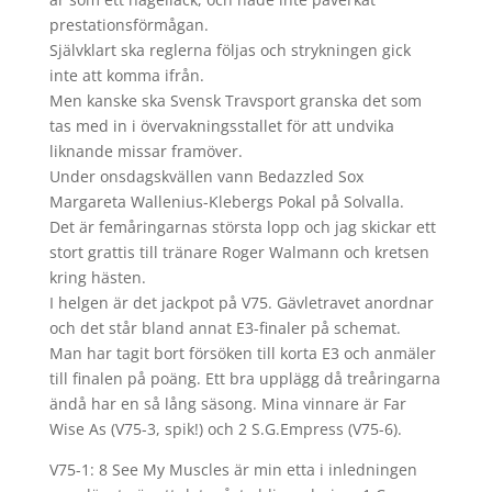
prestationsförmågan.
Självklart ska reglerna följas och strykningen gick
inte att komma ifrån.
Men kanske ska Svensk Travsport granska det som
tas med in i övervakningsstallet för att undvika
liknande missar framöver.
Under onsdagskvällen vann Bedazzled Sox
Margareta Wallenius-Klebergs Pokal på Solvalla.
Det är femåringarnas största lopp och jag skickar ett
stort grattis till tränare Roger Walmann och kretsen
kring hästen.
I helgen är det jackpot på V75. Gävletravet anordnar
och det står bland annat E3-finaler på schemat.
Man har tagit bort försöken till korta E3 och anmäler
till finalen på poäng. Ett bra upplägg då treåringarna
ändå har en så lång säsong. Mina vinnare är Far
Wise As (V75-3, spik!) och 2 S.G.Empress (V75-6).
V75-1: 8 See My Muscles är min etta i inledningen