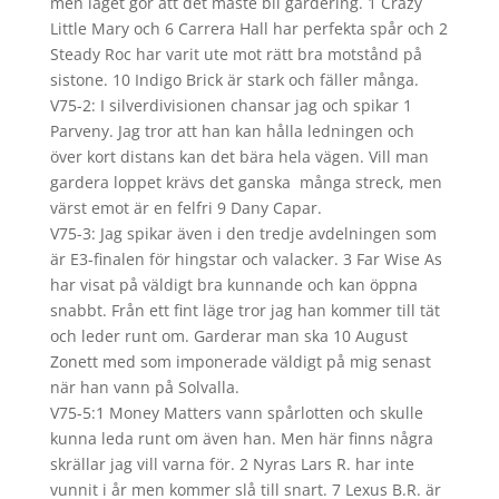
men läget gör att det måste bli gardering. 1 Crazy
Little Mary och 6 Carrera Hall har perfekta spår och 2
Steady Roc har varit ute mot rätt bra motstånd på
sistone. 10 Indigo Brick är stark och fäller många.
V75-2: I silverdivisionen chansar jag och spikar 1
Parveny. Jag tror att han kan hålla ledningen och
över kort distans kan det bära hela vägen. Vill man
gardera loppet krävs det ganska många streck, men
värst emot är en felfri 9 Dany Capar.
V75-3: Jag spikar även i den tredje avdelningen som
är E3-finalen för hingstar och valacker. 3 Far Wise As
har visat på väldigt bra kunnande och kan öppna
snabbt. Från ett fint läge tror jag han kommer till tät
och leder runt om. Garderar man ska 10 August
Zonett med som imponerade väldigt på mig senast
när han vann på Solvalla.
V75-5:1 Money Matters vann spårlotten och skulle
kunna leda runt om även han. Men här finns några
skrällar jag vill varna för. 2 Nyras Lars R. har inte
vunnit i år men kommer slå till snart. 7 Lexus B.R. är