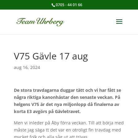
0705 - 44 01 66
V75 Gävle 17 aug
aug 16, 2024
De stora travdagarna duggar tätt och vi har fått se
några riktiga kanonhästar den senaste veckan. På
helgens V75 är det nya miljonlopp då finalerna av
korta E3 avgörs på Gävletravet.
Men vi inleder på Åby förra veckan. Till att börja med
måste jag säga tt det var en otroligt fin travdag med
mycket folk och alla såg ut att trivas.