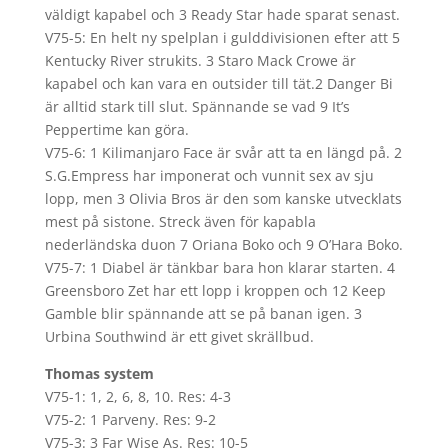
väldigt kapabel och 3 Ready Star hade sparat senast.
V75-5: En helt ny spelplan i gulddivisionen efter att 5
Kentucky River strukits. 3 Staro Mack Crowe är
kapabel och kan vara en outsider till tät.2 Danger Bi
är alltid stark till slut. Spännande se vad 9 It’s
Peppertime kan göra.
V75-6: 1 Kilimanjaro Face är svår att ta en längd på. 2
S.G.Empress har imponerat och vunnit sex av sju
lopp, men 3 Olivia Bros är den som kanske utvecklats
mest på sistone. Streck även för kapabla
nederländska duon 7 Oriana Boko och 9 O’Hara Boko.
V75-7: 1 Diabel är tänkbar bara hon klarar starten. 4
Greensboro Zet har ett lopp i kroppen och 12 Keep
Gamble blir spännande att se på banan igen. 3
Urbina Southwind är ett givet skrällbud.
Thomas system
V75-1: 1, 2, 6, 8, 10. Res: 4-3
V75-2: 1 Parveny. Res: 9-2
V75-3: 3 Far Wise As. Res: 10-5