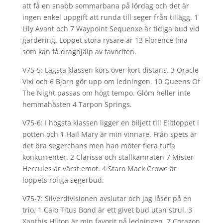
att få en snabb sommarbana på lördag och det är
ingen enkel uppgift att runda till seger från tillägg. 1
Lily Avant och 7 Waypoint Sequenxe är tidiga bud vid
gardering. Loppet stora rysare är 13 Florence Ima
som kan få draghjälp av favoriten.
V75-5: Lägsta klassen körs över kort distans. 3 Oracle
Vixi och 6 Bjorn gör upp om ledningen. 10 Queens Of
The Night passas om högt tempo. Glöm heller inte
hemmahästen 4 Tarpon Springs.
V75-6: I högsta klassen ligger en biljett till Elitloppet i
potten och 1 Hail Mary är min vinnare. Från spets är
det bra segerchans men han möter flera tuffa
konkurrenter. 2 Clarissa och stallkamraten 7 Mister
Hercules är värst emot. 4 Staro Mack Crowe är
loppets roliga segerbud.
V75-7: Silverdivisionen avslutar och jag låser på en
trio. 1 Caio Titus Bond är ett givet bud utan strul. 3
Xanthis Hilton är min favorit på ledningen. 7 Corazon