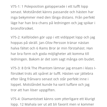
V75-1: 1 Poleposition galopperade i ett tufft lopp
senast. Motståndet känns passande och hästen har
inga bekymmer med den långa distans. Från perfekt
läge har han bra chans på ledningen och jag spikar i
bronsförsöket.
V75-2: Kallbloden gör upp i ett vidöppet lopp och jag
hoppas på skräll. Jan-Olov Persson tränar nästan
halva fältet och 6 Rams Bror är min förstahäst. Han
har bra form och goda möjligheter att komma till
ledningen. Bakom är det som sagt många om budet.
V75-3: 8 Erik The Phantom lämnar jag ensam i klass I-
försöket trots att spåret är tufft. Hästen var jättebra
efter lång frånvaro senast och står perfekt inne i
loppet. Motståndet kunde ha varit tuffare och jag
tror att han löser uppgiften.
V75-4: Diamantstoet känns som ytterligare ett klurigt
lopp. 12 Mahala ser ut att bli favorit men vi kommer