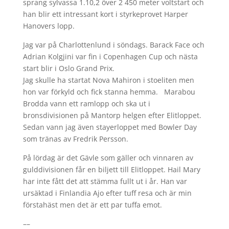
sprang sylvassa 1.10,2 över 2 450 meter voltstart och
han blir ett intressant kort i styrkeprovet Harper
Hanovers lopp.
Jag var på Charlottenlund i söndags. Barack Face och
Adrian Kolgjini var fin i Copenhagen Cup och nästa
start blir i Oslo Grand Prix.
Jag skulle ha startat Nova Mahiron i stoeliten men
hon var förkyld och fick stanna hemma. Marabou
Brodda vann ett ramlopp och ska ut i
bronsdivisionen på Mantorp helgen efter Elitloppet.
Sedan vann jag även stayerloppet med Bowler Day
som tränas av Fredrik Persson.
På lördag är det Gävle som gäller och vinnaren av
gulddivisionen får en biljett till Elitloppet. Hail Mary
har inte fått det att stämma fullt ut i år. Han var
ursäktad i Finlandia Ajo efter tuff resa och är min
förstahäst men det är ett par tuffa emot.
––