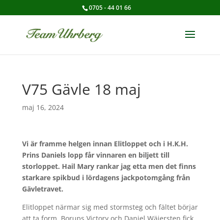
0705 - 44 01 66
V75 Gävle 18 maj
maj 16, 2024
Vi är framme helgen innan Elitloppet och i H.K.H.
Prins Daniels lopp får vinnaren en biljett till
storloppet. Hail Mary rankar jag etta men det finns
starkare spikbud i lördagens jackpotomgång från
Gävletravet.
Elitloppet närmar sig med stormsteg och fältet börjar
att ta form. Borups Victory och Daniel Wäjersten fick