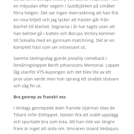
en inbjudan efter segern i Guldbjörken på Umåker
förra helgen. Det var ingen överraskning att han fick
en rosa biljett och jag tycker att hästen går från
klarhet till klarhet. Segrarna i år har tagits utan att
han behövt gå i botten och Borups Victory kommer
till Solvalla med en gynnsam matchning. Det är en
komplett häst som ser intressant ut.
Samma tävlingsdag gjorde Joviality comeback i
femåringsloppet Berth Johanssons Memorial. Loppet
låg utanför V75-kupongen och det blev lite av ett
prov utan värde men hon sprang ett snabbt slutvarv
och såg fin ut.
Bra genrep av franskt ess
I lördags genrepade även franske stjärnan Idao de
Tillard inför Elitloppet. Hästen fick ett snällt upplägg
och spurtade bra som trea. Att han inte var längre
fram är inget att orda om. Vinnaren Izoard Vedaquis