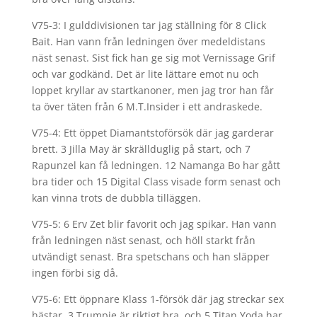
V75-3: I gulddivisionen tar jag ställning för 8 Click
Bait. Han vann från ledningen över medeldistans
näst senast. Sist fick han ge sig mot Vernissage Grif
och var godkänd. Det är lite lättare emot nu och
loppet kryllar av startkanoner, men jag tror han får
ta över täten från 6 M.T.Insider i ett andraskede.
V75-4: Ett öppet Diamantstoförsök där jag garderar
brett. 3 Jilla May är skrällduglig på start, och 7
Rapunzel kan få ledningen. 12 Namanga Bo har gått
bra tider och 15 Digital Class visade form senast och
kan vinna trots de dubbla tilläggen.
V75-5: 6 Erv Zet blir favorit och jag spikar. Han vann
från ledningen näst senast, och höll starkt från
utvändigt senast. Bra spetschans och han släpper
ingen förbi sig då.
V75-6: Ett öppnare Klass 1-försök där jag streckar sex
hästar. 3 Trumpie är riktigt bra, och 5 Titan Yoda har