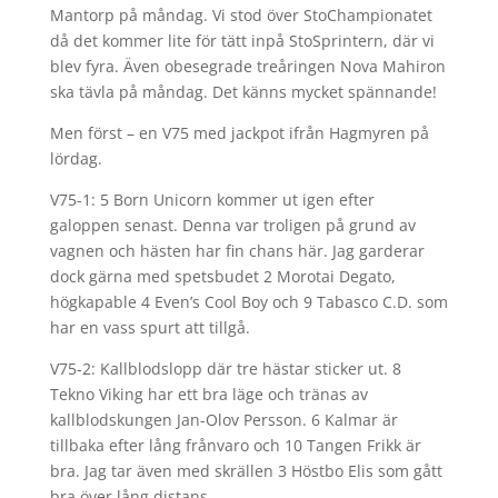
Mantorp på måndag. Vi stod över StoChampionatet
då det kommer lite för tätt inpå StoSprintern, där vi
blev fyra. Även obesegrade treåringen Nova Mahiron
ska tävla på måndag. Det känns mycket spännande!
Men först – en V75 med jackpot ifrån Hagmyren på
lördag.
V75-1: 5 Born Unicorn kommer ut igen efter
galoppen senast. Denna var troligen på grund av
vagnen och hästen har fin chans här. Jag garderar
dock gärna med spetsbudet 2 Morotai Degato,
högkapable 4 Even’s Cool Boy och 9 Tabasco C.D. som
har en vass spurt att tillgå.
V75-2: Kallblodslopp där tre hästar sticker ut. 8
Tekno Viking har ett bra läge och tränas av
kallblodskungen Jan-Olov Persson. 6 Kalmar är
tillbaka efter lång frånvaro och 10 Tangen Frikk är
bra. Jag tar även med skrällen 3 Höstbo Elis som gått
bra över lång distans.