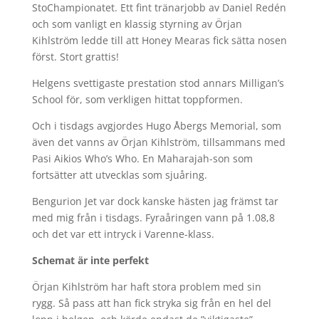
StoChampionatet. Ett fint tränarjobb av Daniel Redén
och som vanligt en klassig styrning av Örjan
Kihlström ledde till att Honey Mearas fick sätta nosen
först. Stort grattis!
Helgens svettigaste prestation stod annars Milligan’s
School för, som verkligen hittat toppformen.
Och i tisdags avgjordes Hugo Åbergs Memorial, som
även det vanns av Örjan Kihlström, tillsammans med
Pasi Aikios Who’s Who. En Maharajah-son som
fortsätter att utvecklas som sjuåring.
Bengurion Jet var dock kanske hästen jag främst tar
med mig från i tisdags. Fyraåringen vann på 1.08,8
och det var ett intryck i Varenne-klass.
Schemat är inte perfekt
Örjan Kihlström har haft stora problem med sin
rygg. Så pass att han fick stryka sig från en hel del