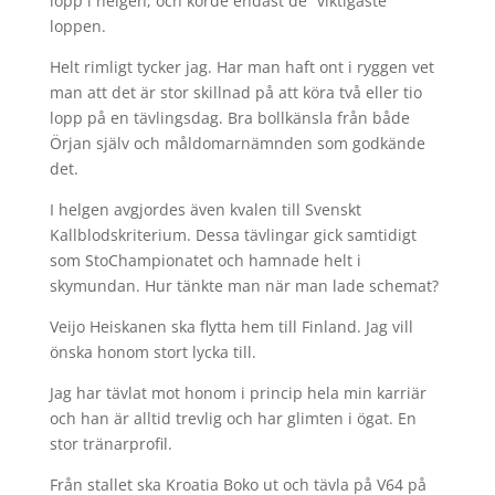
lopp i helgen, och körde endast de ”viktigaste”
loppen.
Helt rimligt tycker jag. Har man haft ont i ryggen vet
man att det är stor skillnad på att köra två eller tio
lopp på en tävlingsdag. Bra bollkänsla från både
Örjan själv och måldomarnämnden som godkände
det.
I helgen avgjordes även kvalen till Svenskt
Kallblodskriterium. Dessa tävlingar gick samtidigt
som StoChampionatet och hamnade helt i
skymundan. Hur tänkte man när man lade schemat?
Veijo Heiskanen ska flytta hem till Finland. Jag vill
önska honom stort lycka till.
Jag har tävlat mot honom i princip hela min karriär
och han är alltid trevlig och har glimten i ögat. En
stor tränarprofil.
Från stallet ska Kroatia Boko ut och tävla på V64 på