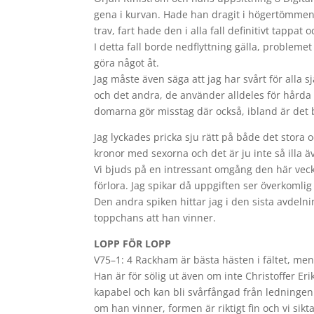
gena i kurvan. Hade han dragit i högertömmen o
trav, fart hade den i alla fall definitivt tappat
I detta fall borde nedflyttning gälla, probleme
göra något åt.
Jag måste även säga att jag har svårt för alla
och det andra, de använder alldeles för hårda o
domarna gör misstag där också, ibland är det 
Jag lyckades pricka sju rätt på både det stora 
kronor med sexorna och det är ju inte så ill
Vi bjuds på en intressant omgång den här veck
förlora. Jag spikar då uppgiften ser överkomlig 
Den andra spiken hittar jag i den sista avdelnin
toppchans att han vinner.
LOPP FÖR LOPP
V75–1: 4 Rackham är bästa hästen i fältet, men 
Han är för sölig ut även om inte Christoffer Er
kapabel och kan bli svårfångad från ledningen 
om han vinner, formen är riktigt fin och vi sikt