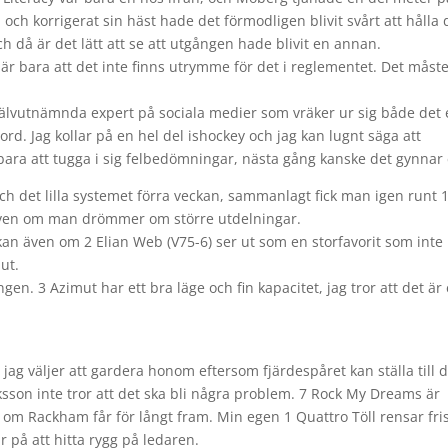
ch korrigerat sin häst hade det förmodligen blivit svårt att hålla 
 och då är det lätt att se att utgången hade blivit en annan.
t är bara att det inte finns utrymme för det i reglementet. Det måste
 självutnämnda expert på sociala medier som vräker ur sig både det
rd. Jag kollar på en hel del ishockey och jag kan lugnt säga att
bara att tugga i sig felbedömningar, nästa gång kanske det gynnar 
och det lilla systemet förra veckan, sammanlagt fick man igen runt 
a även om man drömmer om större utdelningar.
an även om 2 Elian Web (V75-6) ser ut som en storfavorit som inte
ut.
gen. 3 Azimut har ett bra läge och fin kapacitet, jag tror att det är
jag väljer att gardera honom eftersom fjärdespåret kan ställa till d
iksson inte tror att det ska bli några problem. 7 Rock My Dreams är
om Rackham får för långt fram. Min egen 1 Quattro Töll rensar fri
ar på att hitta rygg på ledaren.