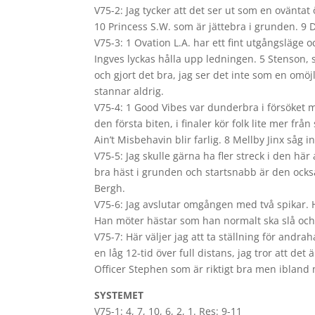
V75-2: Jag tycker att det ser ut som en ovänta
10 Princess S.W. som är jättebra i grunden. 9 Dev
V75-3: 1 Ovation L.A. har ett fint utgångsläge
Ingves lyckas hålla upp ledningen. 5 Stenson, 
och gjort det bra, jag ser det inte som en omöj
stannar aldrig.
V75-4: 1 Good Vibes var dunderbra i försöket me
den första biten, i finaler kör folk lite mer frå
Ain’t Misbehavin blir farlig. 8 Mellby Jinx såg i
V75-5: Jag skulle gärna ha fler streck i den hä
bra häst i grunden och startsnabb är den också
Bergh.
V75-6: Jag avslutar omgången med två spikar. Hä
Han möter hästar som han normalt ska slå och 
V75-7: Här väljer jag att ta ställning för andr
en låg 12-tid över full distans, jag tror att de
Officer Stephen som är riktigt bra men ibland
SYSTEMET
V75-1: 4, 7, 10, 6, 2, 1. Res: 9-11