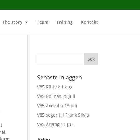
The story
Team
Träning
Kontakt
Senaste inläggen
V85 Rättvik 1 aug
V85 Bollnäs 25 juli
V85 Axevalla 18 juli
e
V85 seger till Frank Silvio
V85 Årjäng 11 juli
et
mål,
å att