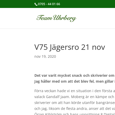
0705 - 44 01 66
V75 Jägersro 21 nov
nov 19, 2020
Det var varit mycket snack och skriverier om
Jag håller med om att det blev fel, men gillar
Förra veckan hade vi en situation i den först
valack Gandalf Jaam. Moberg är en kämpe och de
skriverier om att han körde utanför bangränsen
och jag, liksom de flesta andra, anser att det var
Örjan Kihlström och hans uppsittning 8 Digital