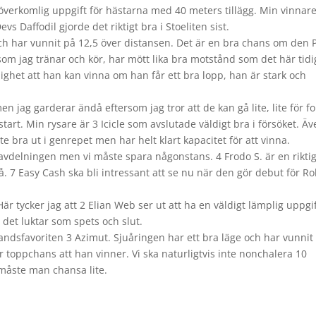
t överkomlig uppgift för hästarna med 40 meters tillägg. Min vinnare
s Daffodil gjorde det riktigt bra i Stoeliten sist.
 och har vunnit på 12,5 över distansen. Det är en bra chans om den 
som jag tränar och kör, har mött lika bra motstånd som det här tid
lighet att han kan vinna om han får ett bra lopp, han är stark och
n jag garderar ändå eftersom jag tror att de kan gå lite, lite för fo
n start. Min rysare är 3 Icicle som avslutade väldigt bra i försöket. Ä
nte bra ut i genrepet men har helt klart kapacitet för att vinna.
r avdelningen men vi måste spara någonstans. 4 Frodo S. är en riktig
. 7 Easy Cash ska bli intressant att se nu när den gör debut för Ro
r tycker jag att 2 Elian Web ser ut att ha en väldigt lämplig uppgif
det luktar som spets och slut.
ahandsfavoriten 3 Azimut. Sjuåringen har ett bra läge och har vunnit
t är toppchans att han vinner. Vi ska naturligtvis inte nonchalera 10
 måste man chansa lite.