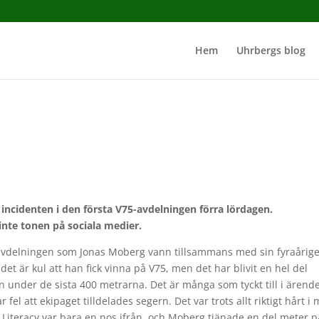
Hem
Uhrbergs blog
 incidenten i den första V75-avdelningen förra lördagen.
 inte tonen på sociala medier.
a avdelningen som Jonas Moberg vann tillsammans med sin fyraårig
t är kul att han fick vinna på V75, men det har blivit en hel del
 under de sista 400 metrarna. Det är många som tyckt till i ärend
 fel att ekipaget tilldelades segern. Det var trots allt riktigt hårt i 
 Literacy var bara en nos ifrån, och Moberg tjänade en del meter p