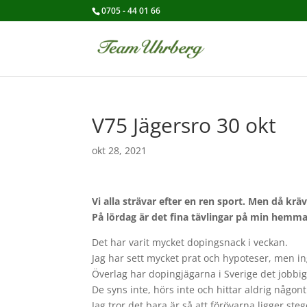
0705 - 44 01 66
V75 Jägersro 30 okt
okt 28, 2021
Vi alla strävar efter en ren sport. Men då k
På lördag är det fina tävlingar på min hemma
Det har varit mycket dopingsnack i veckan.
Jag har sett mycket prat och hypoteser, men in
Överlag har dopingjägarna i Sverige det jobbigt
De syns inte, hörs inte och hittar aldrig någon
Jag tror det bara är så att förövarna ligger steg