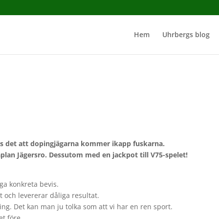
Hem
Uhrbergs blog
rävs det att dopingjägarna kommer ikapp fuskarna.
plan Jägersro. Dessutom med en jackpot till V75-spelet!
ga konkreta bevis.
 och levererar dåliga resultat.
ting. Det kan man ju tolka som att vi har en ren sport.
et före.