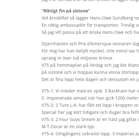
”Riktigt fin på sistone”
Vid årsskiftet så lägger Hans-Owe Sundberg ne
En riktig ambassadör för travsporten. Trevlig o
Så jag vill passa på att önska Hans-Owe och ha
Stjärnhästen och Prix d’Amerique-vinnaren Gi
För mig har han betytt mycket, inte minst var 
sprang in över två miljoner kronor.
V75 på hemmaplan på lördag och jag kör bland a
på sistone och vi hoppas kunna vinna storlopp
Det är fina lopp hela dagen och dessutom en jac
V75-1: Vi inleder med en spik. 3 Rackham har 
S. imponerade senast när han gick 1200 meter 
V75-2: 2 Ture L.A. har fått ett lopp i kroppen 
Special har jag kört tidigare och duger bra felfr
V75-3: 2 Four Guys Dream är en häst jag gillar
M.T.Oscar är en stark typ.
V75-4: Omgångens svåraste lopp. 3 Imperias Juli