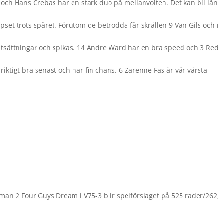
 och Hans Crebas har en stark duo på mellanvolten. Det kan bli lån
ipset trots spåret. Förutom de betrodda får skrällen 9 Van Gils och
utsättningar och spikas. 14 Andre Ward har en bra speed och 3 Red
iktigt bra senast och har fin chans. 6 Zarenne Fas är vår värsta
 man 2 Four Guys Dream i V75-3 blir spelförslaget på 525 rader/262