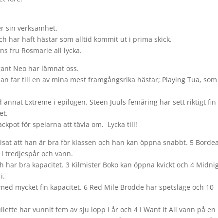
r sin verksamhet.
ch har haft hästar som alltid kommit ut i prima skick.
ns fru Rosmarie all lycka.
gant Neo har lämnat oss.
han far till en av mina mest framgångsrika hästar; Playing Tua, som
nnat Extreme i epilogen. Steen Juuls femåring har sett riktigt fin
et.
kpot för spelarna att tävla om. Lycka till!
visat att han är bra för klassen och han kan öppna snabbt. 5 Borde
i tredjespår och vann.
och har bra kapacitet. 3 Kilmister Boko kan öppna kvickt och 4 Midni
i.
 med mycket fin kapacitet. 6 Red Mile Brodde har spetsläge och 10
ette har vunnit fem av sju lopp i år och 4 I Want It All vann på en