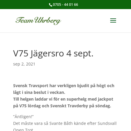
0705 - 44 01 66
V75 Jägersro 4 sept.
sep 2, 2021
Svensk Travsport har verkligen bjudit på högt och
lågt i sina beslut i veckan.
Till helgen laddar vi för en superhelg med jackpot
på V75 lördag och Svenskt Travderby på söndag.
”Äntligen!”
Det måste vara så Svante Båth kände efter Sundsvall
Open Trot.