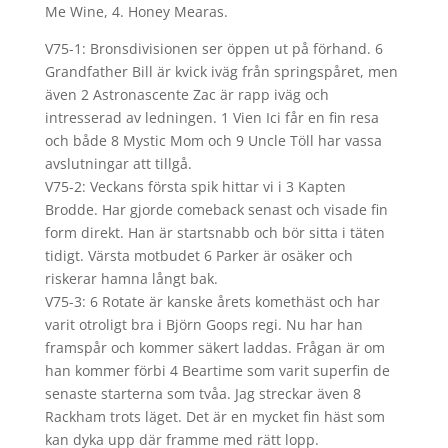
Me Wine, 4. Honey Mearas.
V75-1: Bronsdivisionen ser öppen ut på förhand. 6
Grandfather Bill är kvick iväg från springspåret, men
även 2 Astronascente Zac är rapp iväg och
intresserad av ledningen. 1 Vien Ici får en fin resa
och både 8 Mystic Mom och 9 Uncle Töll har vassa
avslutningar att tillgå.
V75-2: Veckans första spik hittar vi i 3 Kapten
Brodde. Har gjorde comeback senast och visade fin
form direkt. Han är startsnabb och bör sitta i täten
tidigt. Värsta motbudet 6 Parker är osäker och
riskerar hamna långt bak.
V75-3: 6 Rotate är kanske årets komethäst och har
varit otroligt bra i Björn Goops regi. Nu har han
framspår och kommer säkert laddas. Frågan är om
han kommer förbi 4 Beartime som varit superfin de
senaste starterna som tvåa. Jag streckar även 8
Rackham trots läget. Det är en mycket fin häst som
kan dyka upp där framme med rätt lopp.