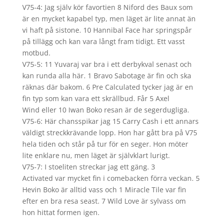
V75-4: Jag själv kör favortien 8 Niford des Baux som
är en mycket kapabel typ, men läget är lite annat än
vi haft på sistone. 10 Hannibal Face har springspår
på tillägg och kan vara långt fram tidigt. Ett vasst
motbud.
V75-5: 11 Yuvaraj var bra i ett derbykval senast och
kan runda alla här. 1 Bravo Sabotage är fin och ska
räknas där bakom. 6 Pre Calculated tycker jag är en
fin typ som kan vara ett skrällbud. Får 5 Axel
Wind eller 10 Iwan Boko resan är de segerdugliga.
V75-6: Här chansspikar jag 15 Carry Cash i ett annars
väldigt streckkrävande lopp. Hon har gått bra på V75
hela tiden och står på tur för en seger. Hon möter
lite enklare nu, men läget är självklart lurigt.
V75-7: I stoeliten streckar jag ett gäng. 3
Activated var mycket fin i comebacken förra veckan. 5
Hevin Boko är alltid vass och 1 Miracle Tile var fin
efter en bra resa seast. 7 Wild Love är sylvass om
hon hittat formen igen.