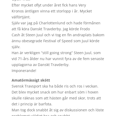
Efter mycket oflyt under året fick hans Very
Kronos äntligen vinna ett storlopp i år. Mycket
välförtjänt.
Själv var jag på Charlottenlund och hade förmånen
att få köra Danskt Travderby. Jag körde Frodo
Cash åt Steen Juul och vi tog en fin andraplats bakom
ännu obesegrade Festival of Speed som Juul körde
själv.
Han är verkligen ”still going strong” Steen Juul, som
vid 71-års ålder nu har vunnit fyra av de fem senaste
upplagorna av Danskt Travderby.
Imponerande!
Amatörmässigt skött
Svensk Travsport ska ha både ris och ros i veckan.
Det blev mycket snack om hur enbart söm i hoven
skulle räknas som att hästen går med skor, trots att
det i princip är barfota.
Man tog dock snabbt åt sig av diskussionen och löste
problemet väldigt bra och snabbt.