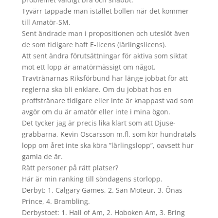
Tyvärr tappade man istället bollen när det kommer
till Amatör-SM.
Sent ändrade man i propositionen och uteslöt även
de som tidigare haft E-licens (lärlingslicens).
Att sent ändra förutsättningar för aktiva som siktat
mot ett lopp är amatörmässigt om något.
Travtränarnas Riksförbund har länge jobbat för att
reglerna ska bli enklare. Om du jobbat hos en
proffstränare tidigare eller inte är knappast vad som
avgör om du är amatör eller inte i mina ögon.
Det tycker jag är precis lika klart som att Djuse-
grabbarna, Kevin Oscarsson m.fl. som kör hundratals
lopp om året inte ska köra ”lärlingslopp”, oavsett hur
gamla de är.
Rätt personer på rätt platser?
Här är min ranking till söndagens storlopp.
Derbyt: 1. Calgary Games, 2. San Moteur, 3. Önas
Prince, 4. Brambling.
Derbystoet: 1. Hall of Am, 2. Hoboken Am, 3. Bring