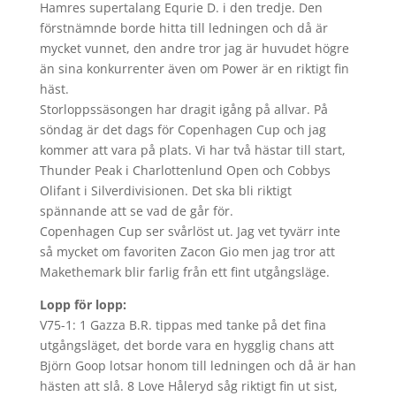
Hamres supertalang Equrie D. i den tredje. Den
förstnämnde borde hitta till ledningen och då är
mycket vunnet, den andre tror jag är huvudet högre
än sina konkurrenter även om Power är en riktigt fin
häst.
Storloppssäsongen har dragit igång på allvar. På
söndag är det dags för Copenhagen Cup och jag
kommer att vara på plats. Vi har två hästar till start,
Thunder Peak i Charlottenlund Open och Cobbys
Olifant i Silverdivisionen. Det ska bli riktigt
spännande att se vad de går för.
Copenhagen Cup ser svårlöst ut. Jag vet tyvärr inte
så mycket om favoriten Zacon Gio men jag tror att
Makethemark blir farlig från ett fint utgångsläge.
Lopp för lopp:
V75-1: 1 Gazza B.R. tippas med tanke på det fina
utgångsläget, det borde vara en hygglig chans att
Björn Goop lotsar honom till ledningen och då är han
hästen att slå. 8 Love Håleryd såg riktigt fin ut sist,