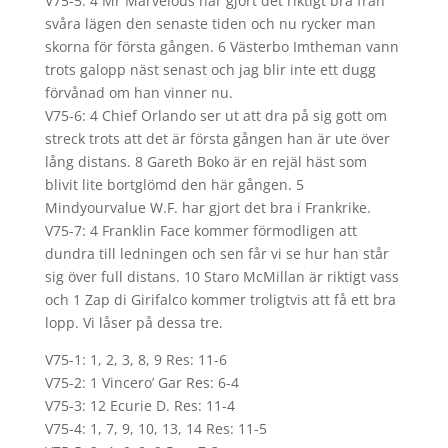
V75-5: 4 Mr Marvelous har gjort det riktigt bra från
svåra lägen den senaste tiden och nu rycker man
skorna för första gången. 6 Västerbo Imtheman vann
trots galopp näst senast och jag blir inte ett dugg
förvånad om han vinner nu.
V75-6: 4 Chief Orlando ser ut att dra på sig gott om
streck trots att det är första gången han är ute över
lång distans. 8 Gareth Boko är en rejäl häst som
blivit lite bortglömd den här gången. 5
Mindyourvalue W.F. har gjort det bra i Frankrike.
V75-7: 4 Franklin Face kommer förmodligen att
dundra till ledningen och sen får vi se hur han står
sig över full distans. 10 Staro McMillan är riktigt vass
och 1 Zap di Girifalco kommer troligtvis att få ett bra
lopp. Vi låser på dessa tre.
V75-1: 1, 2, 3, 8, 9 Res: 11-6
V75-2: 1 Vincero’ Gar Res: 6-4
V75-3: 12 Ecurie D. Res: 11-4
V75-4: 1, 7, 9, 10, 13, 14 Res: 11-5