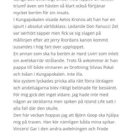
triumf även om hästen så klart också förtjänar
mycket beröm för sin insats.
I Kungapokalen visade Aetos Kronos att han har en
spurt i absolut världsklass. Ledande Don Fanucci Zet
var oerhört tapper men fick se sig slagen på
mållinjen efter att Jerry Riordans kanon kommit
susandes i hög fart över upploppet.
En annan som ska ha beröm är Hard Livin’ som inlett
sin avelskarriär strålande. Trots få avkommor är han
pappa till både vinnaren av Drottning Silvias Pokal
och tvåan i Kungapokalen. Inte illa.
Nio system lyckades pricka alla rätt förra lördagen
och andelsägarna blev rikligt belönade för besväret.
För mig gick det inget vidare. Jag hade inte med
någon av skrällarna men spiken på Island Life satt i
alla fall där den skulle.
Den här veckan hoppas jag att Björn Goop ska hjälpa
mig på traven. Han kör nämligen båda mina spikar.
Vincero’ Gar i den andra avdelningen och Frode