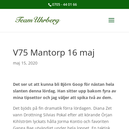
0705 - 44 01 66
V75 Mantorp 16 maj
maj 15, 2020
Det ser ut att kunna bli Björn Goop för nästan hela
slanten denna lördag. Han sitter upp bakom fyra av
mina tipsettor och jag väljer att spika två av dem.
Det bjöds på fin dramatik förra lördagen. Diana Zet
vann Drottning Silvias Pokal efter att körande Örjan
Kihlström lyckats hålla Jorma Kontio och favoriten
Ganga Bae utvändigt under hela loppet. En taktisk