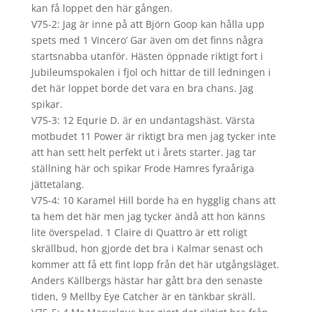
kan få loppet den här gången.
V75-2: Jag är inne på att Björn Goop kan hålla upp
spets med 1 Vincero’ Gar även om det finns några
startsnabba utanför. Hästen öppnade riktigt fort i
Jubileumspokalen i fjol och hittar de till ledningen i
det här loppet borde det vara en bra chans. Jag
spikar.
V75-3: 12 Equrie D. är en undantagshäst. Värsta
motbudet 11 Power är riktigt bra men jag tycker inte
att han sett helt perfekt ut i årets starter. Jag tar
ställning här och spikar Frode Hamres fyraåriga
jättetalang.
V75-4: 10 Karamel Hill borde ha en hygglig chans att
ta hem det här men jag tycker ändå att hon känns
lite överspelad. 1 Claire di Quattro är ett roligt
skrällbud, hon gjorde det bra i Kalmar senast och
kommer att få ett fint lopp från det här utgångsläget.
Anders Källbergs hästar har gått bra den senaste
tiden, 9 Mellby Eye Catcher är en tänkbar skräll.