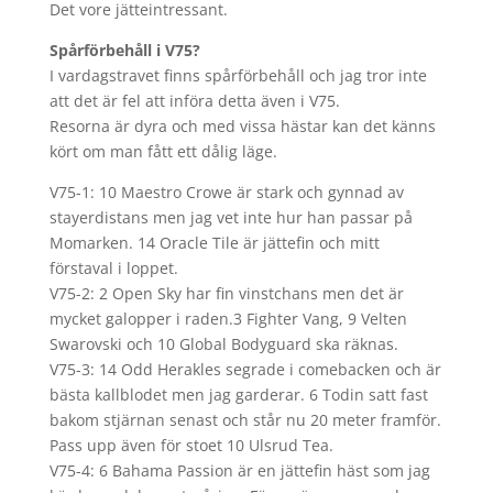
Det vore jätteintressant.
Spårförbehåll i V75?
I vardagstravet finns spårförbehåll och jag tror inte
att det är fel att införa detta även i V75.
Resorna är dyra och med vissa hästar kan det känns
kört om man fått ett dålig läge.
V75-1: 10 Maestro Crowe är stark och gynnad av
stayerdistans men jag vet inte hur han passar på
Momarken. 14 Oracle Tile är jättefin och mitt
förstaval i loppet.
V75-2: 2 Open Sky har fin vinstchans men det är
mycket galopper i raden.3 Fighter Vang, 9 Velten
Swarovski och 10 Global Bodyguard ska räknas.
V75-3: 14 Odd Herakles segrade i comebacken och är
bästa kallblodet men jag garderar. 6 Todin satt fast
bakom stjärnan senast och står nu 20 meter framför.
Pass upp även för stoet 10 Ulsrud Tea.
V75-4: 6 Bahama Passion är en jättefin häst som jag