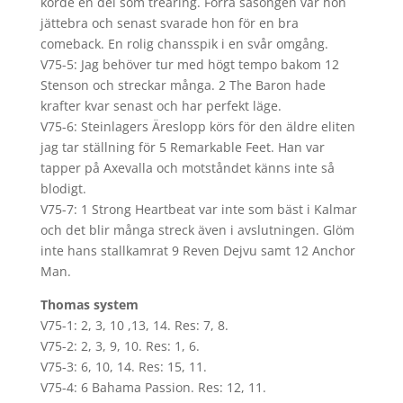
körde en del som treåring. Förra säsongen var hon
jättebra och senast svarade hon för en bra
comeback. En rolig chansspik i en svår omgång.
V75-5: Jag behöver tur med högt tempo bakom 12
Stenson och streckar många. 2 The Baron hade
krafter kvar senast och har perfekt läge.
V75-6: Steinlagers Äreslopp körs för den äldre eliten
jag tar ställning för 5 Remarkable Feet. Han var
tapper på Axevalla och motståndet känns inte så
blodigt.
V75-7: 1 Strong Heartbeat var inte som bäst i Kalmar
och det blir många streck även i avslutningen. Glöm
inte hans stallkamrat 9 Reven Dejvu samt 12 Anchor
Man.
Thomas system
V75-1: 2, 3, 10 ,13, 14. Res: 7, 8.
V75-2: 2, 3, 9, 10. Res: 1, 6.
V75-3: 6, 10, 14. Res: 15, 11.
V75-4: 6 Bahama Passion. Res: 12, 11.