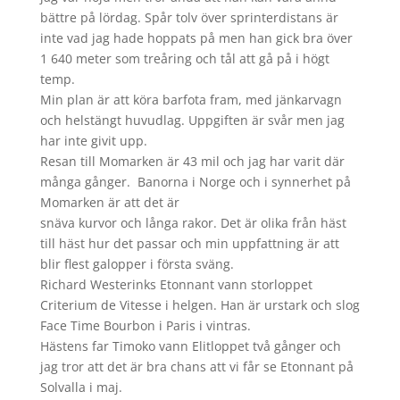
bättre på lördag. Spår tolv över sprinterdistans är
inte vad jag hade hoppats på men han gick bra över
1 640 meter som treåring och tål att gå på i högt
temp.
Min plan är att köra barfota fram, med jänkarvagn
och helstängt huvudlag. Uppgiften är svår men jag
har inte givit upp.
Resan till Momarken är 43 mil och jag har varit där
många gånger. Banorna i Norge och i synnerhet på
Momarken är att det är
snäva kurvor och långa rakor. Det är olika från häst
till häst hur det passar och min uppfattning är att
blir flest galopper i första sväng.
Richard Westerinks Etonnant vann storloppet
Criterium de Vitesse i helgen. Han är urstark och slog
Face Time Bourbon i Paris i vintras.
Hästens far Timoko vann Elitloppet två gånger och
jag tror att det är bra chans att vi får se Etonnant på
Solvalla i maj.