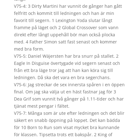
V75-4: 3 Dirty Martini har vunnit de gånger han gått
felfritt och kommit till ledningen och han är min
favorit till segern. 1 Lexington Yoda slutar långt
framme på läget och 2 Global Crossover som vann
direkt efter långt uppehåll bör man också plocka
med. 4 Father Simon satt fast senast och kommer
med bra form.
V75-5: Daniel Wäjersten har bra snurr på stallet. 2
Eagle In Disguise övertygade vid segern senast och
från ett bra läge tror jag att han kan köra sig till
ledningen. Då ska det vara en bra segerchans.
V75-6: Jag streckar de sex innersta spåren i en öppen
final. Om jag ska välja ut en häst fastnar jag för 3
Dea Grif som vunnit två gånger på 1.11-tider och har
tjänat mest pengar i fältet.
V75-7: Många som är ute efter ledningen och det blir
säkert en snabb öppning på loppet. Det kan bädda
för 10 Born to Run som visat mycket bra kunnande
för klassen. Tipsetta trots ett bakspår. 2 King of