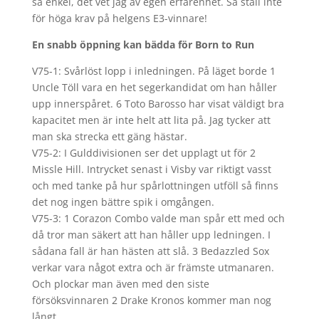
så enkel, det vet jag av egen erfarenhet. Så ställ inte
för höga krav på helgens E3-vinnare!
En snabb öppning kan bädda för Born to Run
V75-1: Svårlöst lopp i inledningen. På läget borde 1
Uncle Töll vara en het segerkandidat om han håller
upp innerspåret. 6 Toto Barosso har visat väldigt bra
kapacitet men är inte helt att lita på. Jag tycker att
man ska strecka ett gäng hästar.
V75-2: I Gulddivisionen ser det upplagt ut för 2
Missle Hill. Intrycket senast i Visby var riktigt vasst
och med tanke på hur spårlottningen utföll så finns
det nog ingen bättre spik i omgången.
V75-3: 1 Corazon Combo valde man spår ett med och
då tror man säkert att han håller upp ledningen. I
sådana fall är han hästen att slå. 3 Bedazzled Sox
verkar vara något extra och är främste utmanaren.
Och plockar man även med den siste
försöksvinnaren 2 Drake Kronos kommer man nog
långt.