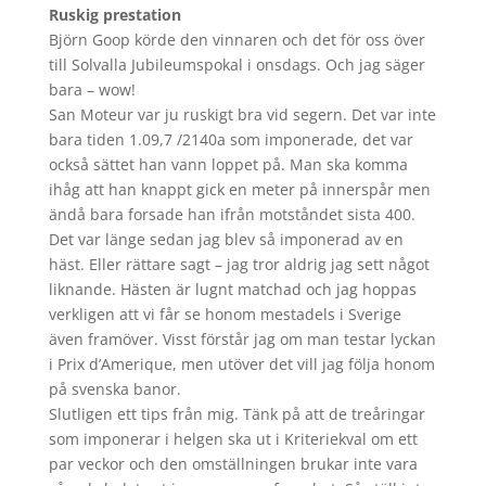
Ruskig prestation
Björn Goop körde den vinnaren och det för oss över
till Solvalla Jubileumspokal i onsdags. Och jag säger
bara – wow!
San Moteur var ju ruskigt bra vid segern. Det var inte
bara tiden 1.09,7 /2140a som imponerade, det var
också sättet han vann loppet på. Man ska komma
ihåg att han knappt gick en meter på innerspår men
ändå bara forsade han ifrån motståndet sista 400.
Det var länge sedan jag blev så imponerad av en
häst. Eller rättare sagt – jag tror aldrig jag sett något
liknande. Hästen är lugnt matchad och jag hoppas
verkligen att vi får se honom mestadels i Sverige
även framöver. Visst förstår jag om man testar lyckan
i Prix d’Amerique, men utöver det vill jag följa honom
på svenska banor.
Slutligen ett tips från mig. Tänk på att de treåringar
som imponerar i helgen ska ut i Kriteriekval om ett
par veckor och den omställningen brukar inte vara