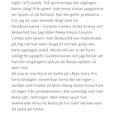
ingår i V75-spelet. Två sprinterlopp där utgången
känns långt ifrån given. Inte minst stonas uppgörelse
ser öppen ut på förhand. När det gäller grabbarna
tror jag att man kommer långt med tre
försöksvinnarna – Corazon Combo, Drake Kronos och
Bedazzled Sox. Jag håller Pekka Korpis Corazon
Combo som favorit, men Bedazzled Sox imponerade
på mig när han vann långa E3 och kan greja den
korta upplagan också. Missle Hill ser ut att ha en
väldigt fin uppgift i Gulddivisionen och jag förstår att
han blir omgångens spik på de flestas system, så
även mitt.
Att trav är trav fick vi ett kvitto på i Åbys Stora Pris
förra lördagen. Varvet kvar fanns det väl ingen i
världen som trodde att Moni Viking skulle hinna fram
till seger från jumboposition i kön samtidigt som Hail
Mary satt i ledningen. Men vilken spurt han
levererade! Ännu ett kvitto på hur svårt det kan vara
att spela på hästar.