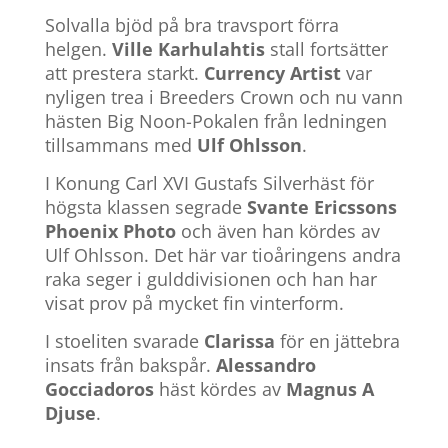
Solvalla bjöd på bra travsport förra
helgen.
Ville Karhulahtis
stall fortsätter
att prestera starkt.
Currency Artist
var
nyligen trea i Breeders Crown och nu vann
hästen Big Noon-Pokalen från ledningen
tillsammans med
Ulf Ohlsson
.
I Konung Carl XVI Gustafs Silverhäst för
högsta klassen segrade
Svante Ericssons
Phoenix Photo
och även han kördes av
Ulf Ohlsson. Det här var tioåringens andra
raka seger i gulddivisionen och han har
visat prov på mycket fin vinterform.
I stoeliten svarade
Clarissa
för en jättebra
insats från bakspår.
Alessandro
Gocciadoros
häst kördes av
Magnus A
Djuse
.