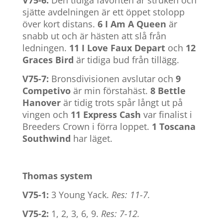
V75-6:
Den tidiga favoriten är struken och
sjätte avdelningen är ett öppet stolopp
över kort distans.
6 I Am A Queen
är
snabb ut och är hästen att slå från
ledningen.
11 I Love Faux Depart
och
12
Graces Bird
är tidiga bud från tillägg.
V75-7:
Bronsdivisionen avslutar och
9
Competivo
är min förstahäst.
8 Bettle
Hanover
är tidig trots spår långt ut på
vingen och
11 Express Cash
var finalist i
Breeders Crown i förra loppet.
1 Toscana
Southwind
har läget.
Thomas system
V75-1:
3 Young Yack.
Res: 11-7.
V75-2:
1, 2, 3, 6, 9.
Res: 7-12.