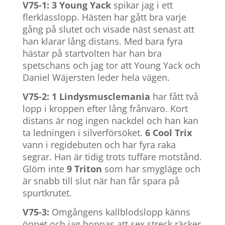
V75-1: 3 Young Yack
spikar jag i ett
flerklasslopp. Hästen har gått bra varje
gång på slutet och visade näst senast att
han klarar lång distans. Med bara fyra
hästar på startvolten har han bra
spetschans och jag tor att Young Yack och
Daniel Wäjersten leder hela vägen.
V75-2: 1 Lindysmusclemania
har fått två
lopp i kroppen efter lång frånvaro. Kort
distans är nog ingen nackdel och han kan
ta ledningen i silverförsöket.
6 Cool Trix
vann i regidebuten och har fyra raka
segrar. Han är tidig trots tuffare motstånd.
Glöm inte
9 Triton
som har smygläge och
är snabb till slut när han får spara på
spurtkrutet.
V75-3:
Omgångens kallblodslopp känns
öppet och jag hoppas att sex streck räcker